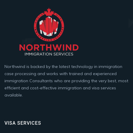
Northwind is backed by the latest technology in immigration
case processing and works with trained and experienced
immigration Consultants who are providing the very best, most
efficient and cost-effective immigration and visa services
available.
VISA SERVICES