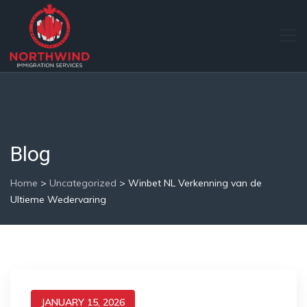
Blog
Home
>
Uncategorized
>
Winbet NL Verkenning van de
Ultieme Wedervaring
JANUARY 15, 2026