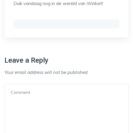
Duik vandaag nog in de wereld van Winbet!
Leave a Reply
Your email address will not be published.