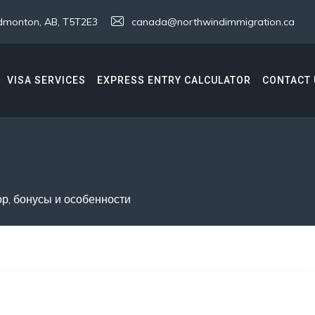
 Edmonton, AB, T5T2E3
canada@northwindimmigration.ca
VISA SERVICES
EXPRESS ENTRY CALCULATOR
CONTACT 
ор, бонусы и особенности