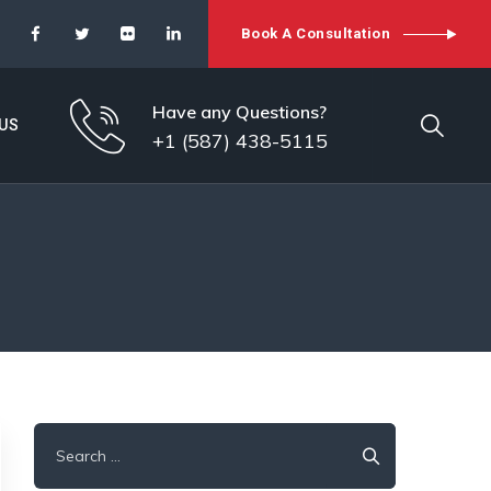
Book A Consultation
Have any Questions?
US
+1 (587) 438-5115
Search
for: