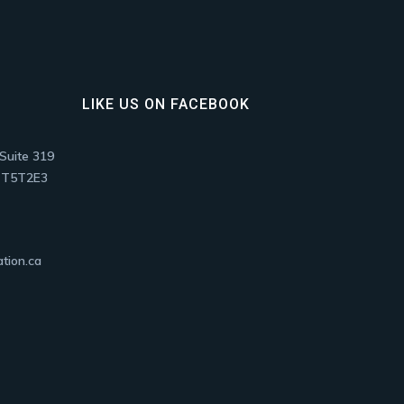
LIKE US ON FACEBOOK
Suite 319
, T5T2E3
tion.ca