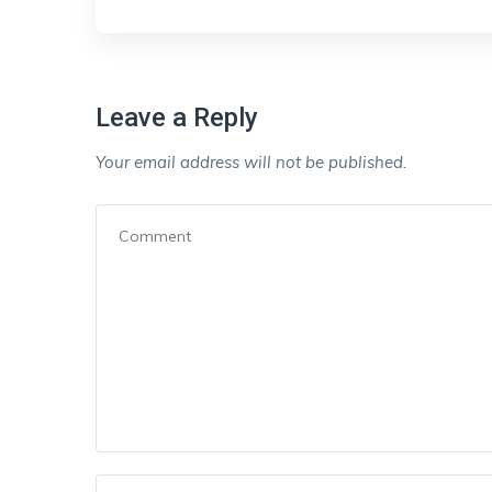
Leave a Reply
Your email address will not be published.