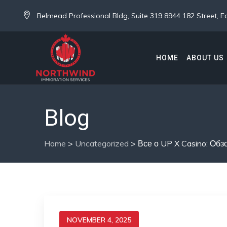
Belmead Professional Bldg, Suite 319 8944 182 Street,
HOME
ABOUT US
Blog
Home
>
Uncategorized
>
Все о UP X Casino: Обз
NOVEMBER 4, 2025