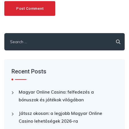
Search
for:
Recent Posts
Magyar Online Casino: felfedezés a
bónuszok és játékok világában
Játssz okosan: a legjobb Magyar Online
Casino lehetőségek 2026-ra