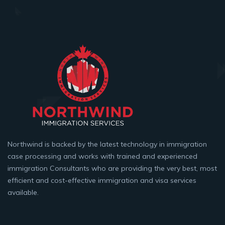
Northwind is backed by the latest technology in immigration
case processing and works with trained and experienced
immigration Consultants who are providing the very best, most
efficient and cost-effective immigration and visa services
available.