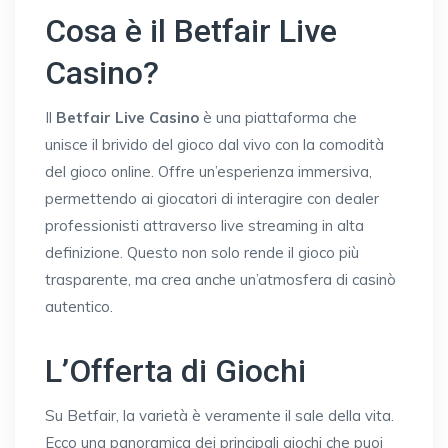
Cosa è il Betfair Live
Casino?
Il
Betfair Live Casino
è una piattaforma che
unisce il brivido del gioco dal vivo con la comodità
del gioco online. Offre un’esperienza immersiva,
permettendo ai giocatori di interagire con dealer
professionisti attraverso live streaming in alta
definizione. Questo non solo rende il gioco più
trasparente, ma crea anche un’atmosfera di casinò
autentico.
L’Offerta di Giochi
Su Betfair, la varietà è veramente il sale della vita.
Ecco una panoramica dei principali giochi che puoi