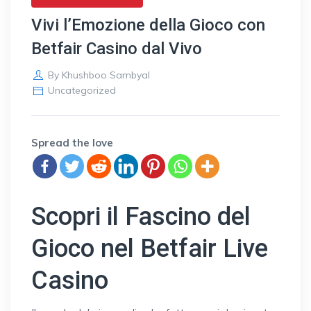
Vivi l’Emozione della Gioco con
Betfair Casino dal Vivo
By
Khushboo Sambyal
Uncategorized
Spread the love
Scopri il Fascino del
Gioco nel Betfair Live
Casino