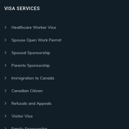
VISA SERVICES
Healthcare Worker Visa
Spouse Open Work Permit
Spousal Sponsorship
Parents Sponsorship
Immigration to Canada
Canadian Citizen
Refusals and Appeals
Visitor Visa
Family Sponsorship