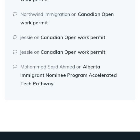
Northwind Immigration
on
Canadian Open
work permit
jessie
on
Canadian Open work permit
jessie
on
Canadian Open work permit
Mohammed Sajid Ahmed
on
Alberta
Immigrant Nominee Program Accelerated
Tech Pathway