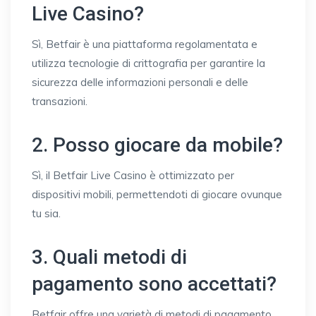
Live Casino?
Sì, Betfair è una piattaforma regolamentata e
utilizza tecnologie di crittografia per garantire la
sicurezza delle informazioni personali e delle
transazioni.
2. Posso giocare da mobile?
Sì, il Betfair Live Casino è ottimizzato per
dispositivi mobili, permettendoti di giocare ovunque
tu sia.
3. Quali metodi di
pagamento sono accettati?
Betfair offre una varietà di metodi di pagamento,