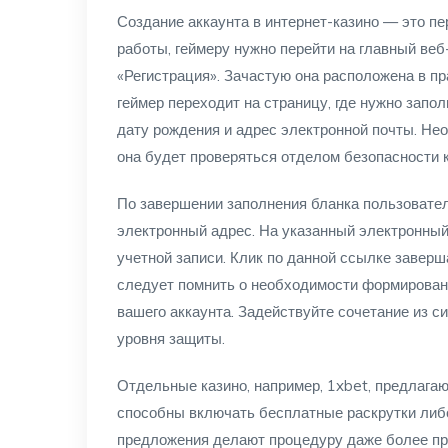
Создание аккаунта в интернет-казино — это пе
работы, геймеру нужно перейти на главный веб
«Регистрация». Зачастую она расположена в пр
геймер переходит на страницу, где нужно зап
дату рождения и адрес электронной почты. Не
она будет проверяться отделом безопасности к
По завершении заполнения бланка пользовате
электронный адрес. На указанный электронный
учетной записи. Клик по данной ссылке заверш
следует помнить о необходимости формировани
вашего аккаунта. Задействуйте сочетание из 
уровня защиты.
Отдельные казино, например, 1xbet, предлага
способны включать бесплатные раскрутки либо
предложения делают процедуру даже более пр