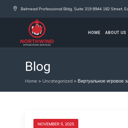
Belmead Professional Bldg, Suite 319 8944 182 Street,
HOME
ABOUT US
Blog
Home
>
Uncategorized
>
Виртуальное игровое з
NOVEMBER 5, 2025