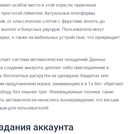
ают особое место в этой отрасли, привлекая
и простотой геймплея. Актуальные платформы
в, от классических слотов с фруктами, вплоть до
 выплат и бонусных раундов. Пользователи могут
ерах, а также на мобильных устройствах, что превращает
упает система автоматических поощрений. Данные
а создание аккаунта, депозит либо присоединение в
ь бесплатные раскрутки на одноруких бандитах или
м предложениям игроки, занимающиеся в 1х бет, обретают
беду без лишних трат. Инновационные техники, такие,
ть автоматически начислять вознаграждения, что весьма
ным для пользователей.
здания аккаунта