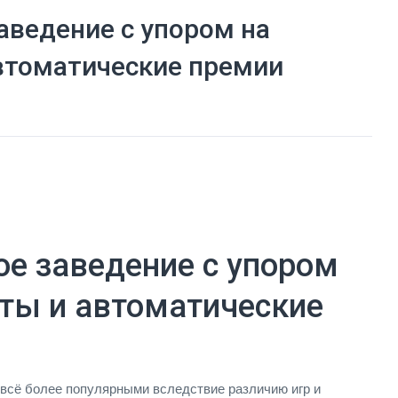
аведение с упором на
втоматические премии
d
ое заведение с упором
ты и автоматические
всё более популярными вследствие различию игр и