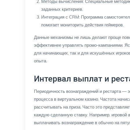
Методы вычисления: Специальные методик
заданных критериев.
Интеграция с CRM: Программа самостоятел
помогает мониторить действия геймеров.
Данные механизмы не лишь делают проще повсе
эффективнее управлять промо-кампаниями. Ясн
для начинающих, так и для искушённых игроков
опыта.
Интервал выплат и рест
Периодичность вознаграждений и рестарта — 
процесса в виртуальном казино. Частота начисл
рассчитывать на приза. Часто это представля
каждую сделанную ставку. Например, игровой 
выплачивать вознаграждение в обычно на пяту