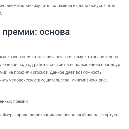
но внимательно изучить положения выдачи бонусов, для
.
премии: основа
ых казино являются запутанную систему, что значительно
Ключевой подход работы состоит в использовании процедур
мий на профили игроков. Данное даёт возможность
чить человеческое вмешательство, минимизируя риск
анных премий:
ймера, вроде регистрация или начальный вклад, стартуют