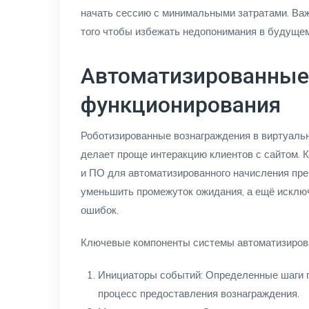
начать сессию с минимальными затратами. Важ
того чтобы избежать недопонимания в будущем
Автоматизированные 
функционирования
Роботизированные вознаграждения в виртуальн
делает проще интеракцию клиентов с сайтом. 
и ПО для автоматизированного начисления пре
уменьшить промежуток ожидания, а ещё исклю
ошибок.
Ключевые компоненты системы автоматизиров
Инициаторы событий: Определенные шаги ге
процесс предоставления вознаграждения.