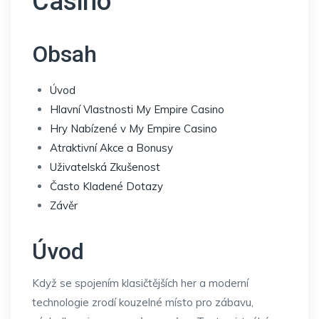
Casino
Obsah
Úvod
Hlavní Vlastnosti My Empire Casino
Hry Nabízené v My Empire Casino
Atraktivní Akce a Bonusy
Uživatelská Zkušenost
Často Kladené Dotazy
Závěr
Úvod
Když se spojením klasičtějších her a moderní
technologie zrodí kouzelné místo pro zábavu,