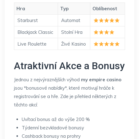
Hra
Typ
Oblíbenost
Starburst
Automat
Blackjack Classic
Stolní Hra
Live Roulette
Živé Kasino
Atraktivní Akce a Bonusy
Jednou z nejvýraznějších výhod
my empire casino
jsou *bonusové nabídky*, které motivují hráče k
registrování se a hře. Zde je přehled některých z
těchto akcí:
Uvítací bonus až do výše 200 %
Týdenní bezvkladové bonusy
Cashback bonusy na prohry