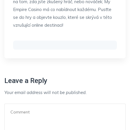
na tom, zda jste zkušený hráč, nebo nováček; My
Empire Casino má co nabídnout každému. Pusťte
se do hry a objevte kouzlo, které se skrývá v této
vzrušující online destinaci!
Leave a Reply
Your email address will not be published.