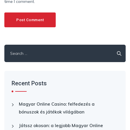
time I comment.
Search
for:
Recent Posts
Magyar Online Casino: felfedezés a
bónuszok és játékok világában
Játssz okosan: a legjobb Magyar Online