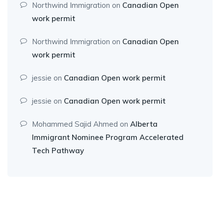
Northwind Immigration
on
Canadian Open
work permit
Northwind Immigration
on
Canadian Open
work permit
jessie
on
Canadian Open work permit
jessie
on
Canadian Open work permit
Mohammed Sajid Ahmed
on
Alberta
Immigrant Nominee Program Accelerated
Tech Pathway