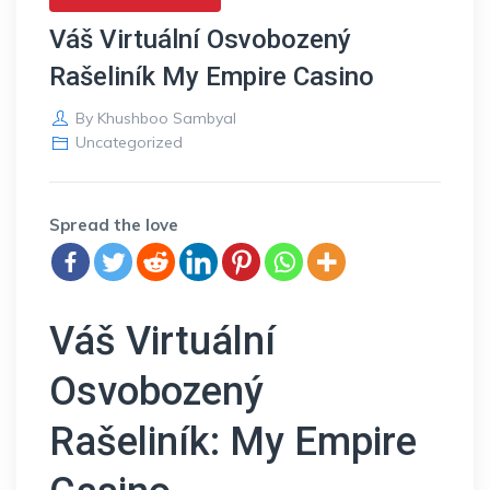
Váš Virtuální Osvobozený
Rašeliník My Empire Casino
By
Khushboo Sambyal
Uncategorized
Spread the love
Váš Virtuální
Osvobozený
Rašeliník: My Empire