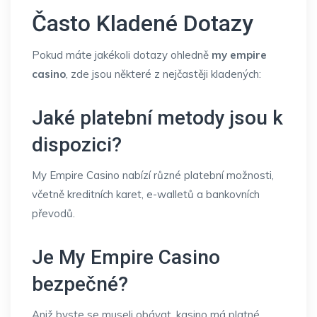
Často Kladené Dotazy
Pokud máte jakékoli dotazy ohledně
my empire
casino
, zde jsou některé z nejčastěji kladených:
Jaké platební metody jsou k
dispozici?
My Empire Casino nabízí různé platební možnosti,
včetně kreditních karet, e-walletů a bankovních
převodů.
Je My Empire Casino
bezpečné?
Aniž byste se museli obávat, kasino má platné