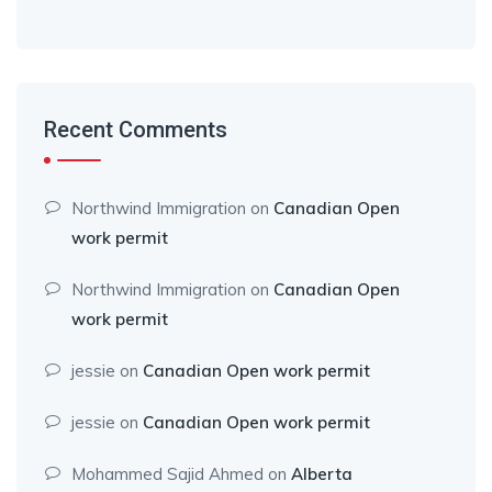
Recent Comments
Northwind Immigration
on
Canadian Open
work permit
Northwind Immigration
on
Canadian Open
work permit
jessie
on
Canadian Open work permit
jessie
on
Canadian Open work permit
Mohammed Sajid Ahmed
on
Alberta