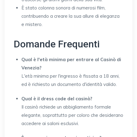
È stato colonna sonora di numerosi film,
contribuendo a creare la sua allure di eleganza
e mistero.
Domande Frequenti
Qual è l'età minima per entrare al Casinò di
Venezia?
L'età minima per l'ingresso è fissata a 18 anni,
ed è richiesto un documento d'identità valido.
Qual è il dress code del casinò?
Il casinò richiede un abbigliamento formale
elegante, soprattutto per coloro che desiderano
accedere ai saloni esclusivi.