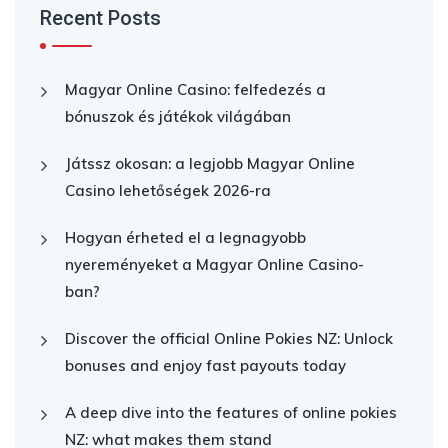
Recent Posts
Magyar Online Casino: felfedezés a
bónuszok és játékok világában
Játssz okosan: a legjobb Magyar Online
Casino lehetőségek 2026-ra
Hogyan érheted el a legnagyobb
nyereményeket a Magyar Online Casino-
ban?
Discover the official Online Pokies NZ: Unlock
bonuses and enjoy fast payouts today
A deep dive into the features of online pokies
NZ: what makes them stand