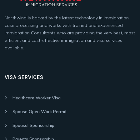
Northwind is backed by the latest technology in immigration
case processing and works with trained and experienced
immigration Consultants who are providing the very best, most
efficient and cost-effective immigration and visa services
available.
VISA SERVICES
Healthcare Worker Visa
Spouse Open Work Permit
Spousal Sponsorship
Parents Sponsorship