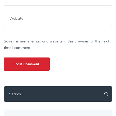
Save my name, email, and website in this browser for the next
time I comment.
Search
for: