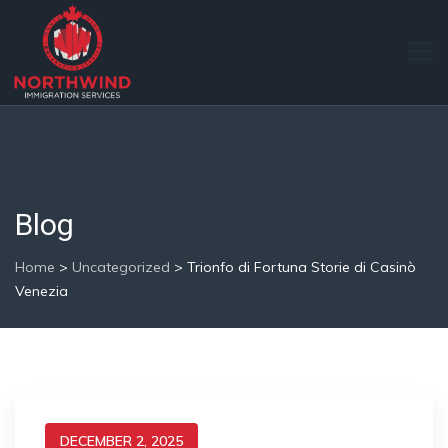
Blog
Home
>
Uncategorized
>
Trionfo di Fortuna Storie di Casinò
Venezia
DECEMBER 2, 2025