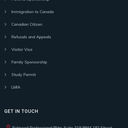
Immigration to Canada
Canadian Citizen
Refusals and Appeals
Visitor Visa
Family Sponsorship
Study Permit
LMIA
GET IN TOUCH
Belmead Professional Bldg, Suite 319 8944 182 Street,