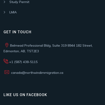
Study Permit
LMIA
GET IN TOUCH
Belmead Professional Bldg, Suite 319 8944 182 Street,
Edmonton, AB, T5T2E3
+1 (587) 438-5115
canada@northwindimmigration.ca
LIKE US ON FACEBOOK