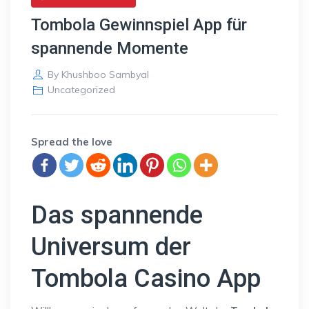
Tombola Gewinnspiel App für
spannende Momente
By
Khushboo Sambyal
Uncategorized
Spread the love
Das spannende
Universum der
Tombola Casino App