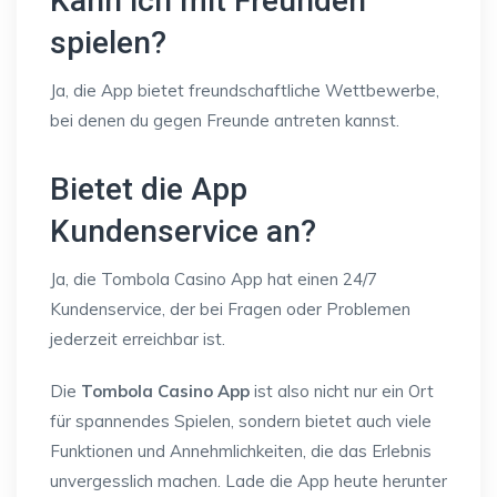
Kann ich mit Freunden
spielen?
Ja, die App bietet freundschaftliche Wettbewerbe,
bei denen du gegen Freunde antreten kannst.
Bietet die App
Kundenservice an?
Ja, die Tombola Casino App hat einen 24/7
Kundenservice, der bei Fragen oder Problemen
jederzeit erreichbar ist.
Die
Tombola Casino App
ist also nicht nur ein Ort
für spannendes Spielen, sondern bietet auch viele
Funktionen und Annehmlichkeiten, die das Erlebnis
unvergesslich machen. Lade die App heute herunter