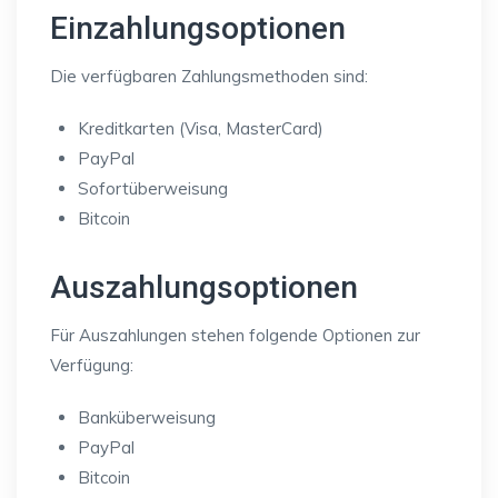
Einzahlungsoptionen
Die verfügbaren Zahlungsmethoden sind:
Kreditkarten (Visa, MasterCard)
PayPal
Sofortüberweisung
Bitcoin
Auszahlungsoptionen
Für Auszahlungen stehen folgende Optionen zur
Verfügung:
Banküberweisung
PayPal
Bitcoin