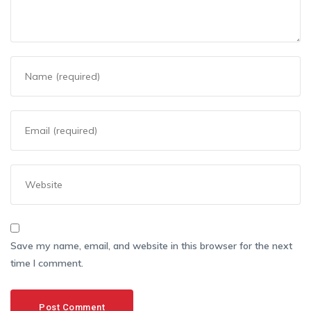
Save my name, email, and website in this browser for the next
time I comment.