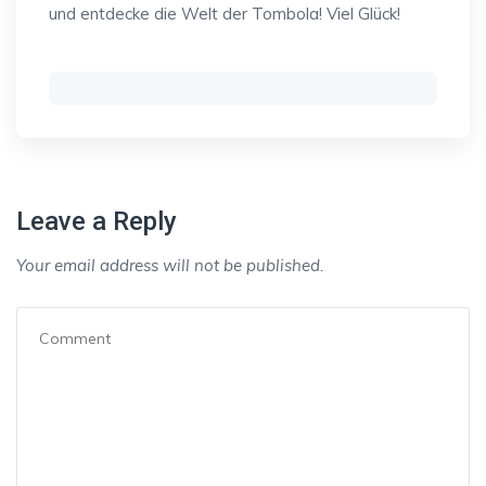
und entdecke die Welt der Tombola! Viel Glück!
Leave a Reply
Your email address will not be published.