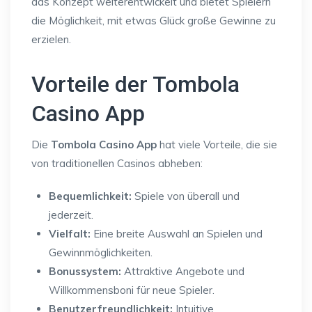
das Konzept weiterentwickelt und bietet Spielern
die Möglichkeit, mit etwas Glück große Gewinne zu
erzielen.
Vorteile der Tombola
Casino App
Die
Tombola Casino App
hat viele Vorteile, die sie
von traditionellen Casinos abheben:
Bequemlichkeit:
Spiele von überall und
jederzeit.
Vielfalt:
Eine breite Auswahl an Spielen und
Gewinnmöglichkeiten.
Bonussystem:
Attraktive Angebote und
Willkommensboni für neue Spieler.
Benutzerfreundlichkeit:
Intuitive