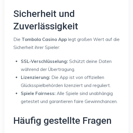
Sicherheit und
Zuverlässigkeit
Die
Tombola Casino App
legt großen Wert auf die
Sicherheit ihrer Spieler:
SSL-Verschlüsselung:
Schützt deine Daten
während der Übertragung.
Lizenzierung:
Die App ist von offiziellen
Glücksspielbehörden lizenziert und reguliert.
Spiele Fairness:
Alle Spiele sind unabhängig
getestet und garantieren faire Gewinnchancen.
Häufig gestellte Fragen