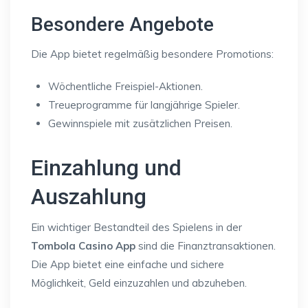
Besondere Angebote
Die App bietet regelmäßig besondere Promotions:
Wöchentliche Freispiel-Aktionen.
Treueprogramme für langjährige Spieler.
Gewinnspiele mit zusätzlichen Preisen.
Einzahlung und
Auszahlung
Ein wichtiger Bestandteil des Spielens in der
Tombola Casino App
sind die Finanztransaktionen.
Die App bietet eine einfache und sichere
Möglichkeit, Geld einzuzahlen und abzuheben.