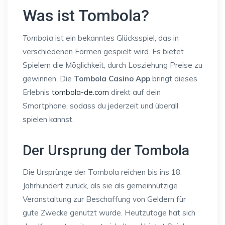
Was ist Tombola?
Tombola
ist ein bekanntes Glücksspiel, das in
verschiedenen Formen gespielt wird. Es bietet
Spielern die Möglichkeit, durch Losziehung Preise zu
gewinnen. Die
Tombola Casino App
bringt dieses
Erlebnis
tombola-de.com
direkt auf dein
Smartphone, sodass du jederzeit und überall
spielen kannst.
Der Ursprung der Tombola
Die Ursprünge der Tombola reichen bis ins 18.
Jahrhundert zurück, als sie als gemeinnützige
Veranstaltung zur Beschaffung von Geldern für
gute Zwecke genutzt wurde. Heutzutage hat sich