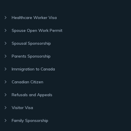
Healthcare Worker Visa
Spouse Open Work Permit
Spousal Sponsorship
Parents Sponsorship
Immigration to Canada
Canadian Citizen
Refusals and Appeals
Visitor Visa
Family Sponsorship