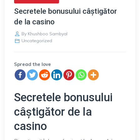
Secretele bonusului câștigător
de la casino
By
Khushboo Sambyal
Uncategorized
Spread the love
Secretele bonusului
câștigător de la
casino