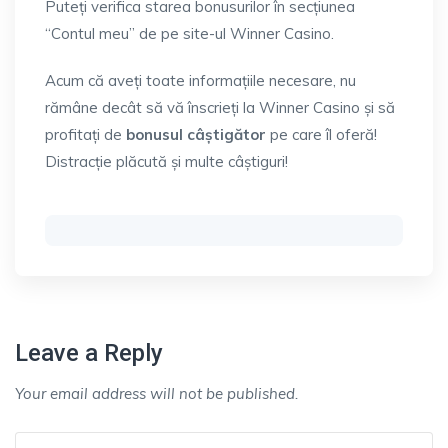
Puteți verifica starea bonusurilor în secțiunea
“Contul meu” de pe site-ul Winner Casino.
Acum că aveți toate informațiile necesare, nu
rămâne decât să vă înscrieți la Winner Casino și să
profitați de
bonusul câștigător
pe care îl oferă!
Distracție plăcută și multe câștiguri!
Leave a Reply
Your email address will not be published.