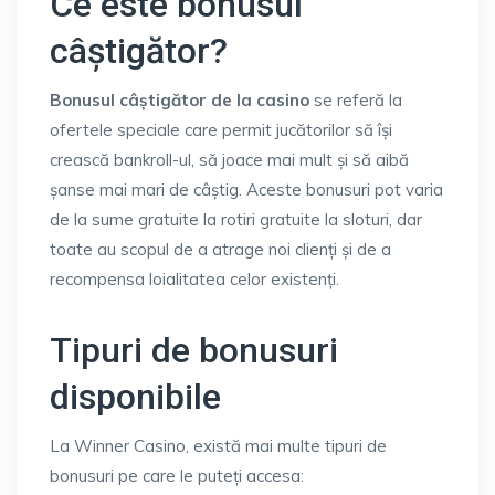
Ce este bonusul
câștigător?
Bonusul câștigător de la casino
se referă la
ofertele speciale care permit jucătorilor să își
crească bankroll-ul, să joace mai mult și să aibă
șanse mai mari de câștig. Aceste bonusuri pot varia
de la sume gratuite la rotiri gratuite la sloturi, dar
toate au scopul de a atrage noi clienți și de a
recompensa loialitatea celor existenți.
Tipuri de bonusuri
disponibile
La Winner Casino, există mai multe tipuri de
bonusuri pe care le puteți accesa: