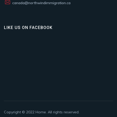
canada@northwindimmigration.ca
LIKE US ON FACEBOOK
Copyright © 2022
Home
. All rights reserved.