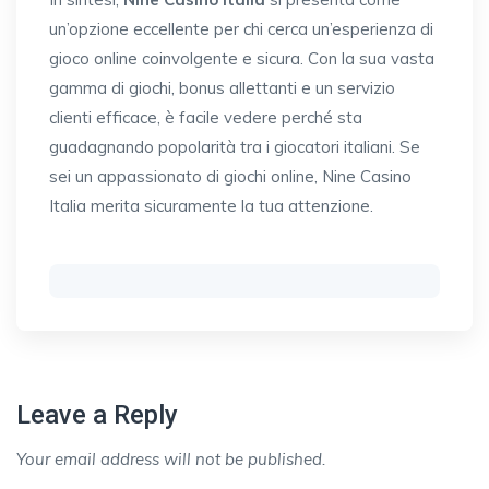
un’opzione eccellente per chi cerca un’esperienza di
gioco online coinvolgente e sicura. Con la sua vasta
gamma di giochi, bonus allettanti e un servizio
clienti efficace, è facile vedere perché sta
guadagnando popolarità tra i giocatori italiani. Se
sei un appassionato di giochi online, Nine Casino
Italia merita sicuramente la tua attenzione.
Leave a Reply
Your email address will not be published.