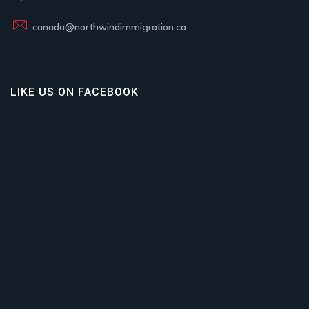
canada@northwindimmigration.ca
LIKE US ON FACEBOOK