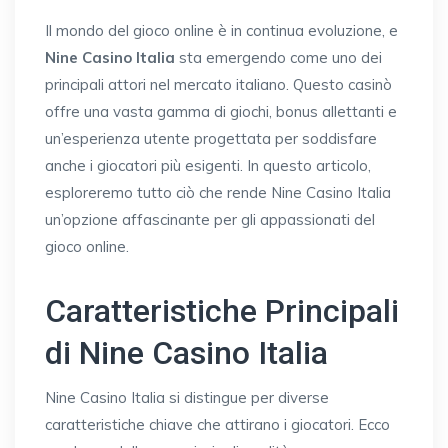
Il mondo del gioco online è in continua evoluzione, e
Nine Casino Italia
sta emergendo come uno dei
principali attori nel mercato italiano. Questo casinò
offre una vasta gamma di giochi, bonus allettanti e
un’esperienza utente progettata per soddisfare
anche i giocatori più esigenti. In questo articolo,
esploreremo tutto ciò che rende Nine Casino Italia
un’opzione affascinante per gli appassionati del
gioco online.
Caratteristiche Principali
di Nine Casino Italia
Nine Casino Italia si distingue per diverse
caratteristiche chiave che attirano i giocatori. Ecco