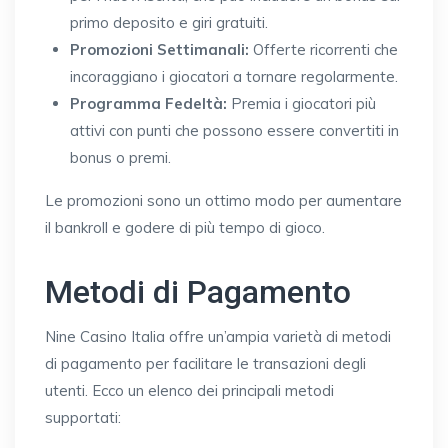
primo deposito e giri gratuiti.
Promozioni Settimanali:
Offerte ricorrenti che
incoraggiano i giocatori a tornare regolarmente.
Programma Fedeltà:
Premia i giocatori più
attivi con punti che possono essere convertiti in
bonus o premi.
Le promozioni sono un ottimo modo per aumentare
il bankroll e godere di più tempo di gioco.
Metodi di Pagamento
Nine Casino Italia offre un’ampia varietà di metodi
di pagamento per facilitare le transazioni degli
utenti. Ecco un elenco dei principali metodi
supportati: