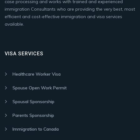
case processing and works with trained and experienced
immigration Consultants who are providing the very best, most
efficient and cost-effective immigration and visa services
available.
VISA SERVICES
Healthcare Worker Visa
Spouse Open Work Permit
Spousal Sponsorship
Parents Sponsorship
Immigration to Canada