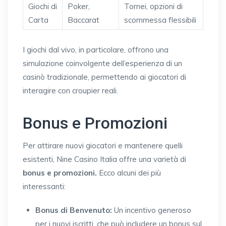
Giochi di
Poker,
Tornei, opzioni di
Carta
Baccarat
scommessa flessibili
I giochi dal vivo, in particolare, offrono una
simulazione coinvolgente dell’esperienza di un
casinò tradizionale, permettendo ai giocatori di
interagire con croupier reali.
Bonus e Promozioni
Per attirare nuovi giocatori e mantenere quelli
esistenti, Nine Casino Italia offre una varietà di
bonus e promozioni.
Ecco alcuni dei più
interessanti:
Bonus di Benvenuto:
Un incentivo generoso
per i nuovi iscritti, che può includere un bonus sul