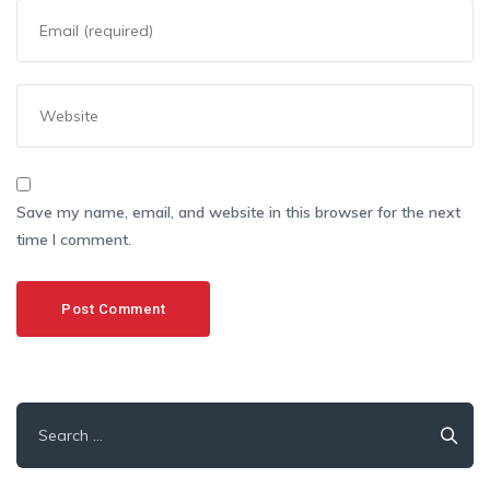
Save my name, email, and website in this browser for the next
time I comment.
Search
for: