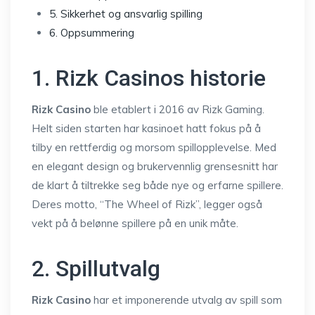
5. Sikkerhet og ansvarlig spilling
6. Oppsummering
1. Rizk Casinos historie
Rizk Casino
ble etablert i 2016 av Rizk Gaming.
Helt siden starten har kasinoet hatt fokus på å
tilby en rettferdig og morsom spillopplevelse. Med
en elegant design og brukervennlig grensesnitt har
de klart å tiltrekke seg både nye og erfarne spillere.
Deres motto, “The Wheel of Rizk”, legger også
vekt på å belønne spillere på en unik måte.
2. Spillutvalg
Rizk Casino
har et imponerende utvalg av spill som