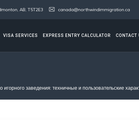
 Edmonton, AB, T5T2E3
canada@northwindimmigration.ca
VISA SERVICES
EXPRESS ENTRY CALCULATOR
CONTACT 
о игорного заведения: техничные и пользовательские харак