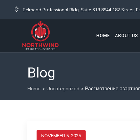
Belmead Professional Bldg, Suite 319 8944 182 Street,
HOME
ABOUT US
Blog
Home
>
Uncategorized
>
Рассмотрение азартног
NOVEMBER 5, 2025