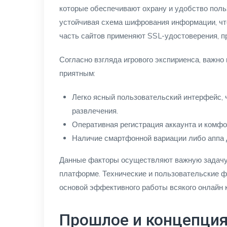
которые обеспечивают охрану и удобство поль
устойчивая схема шифрования информации, чт
часть сайтов применяют SSL-удостоверения, п
Согласно взгляда игрового экспириенса, важно
приятным:
Легко ясный пользовательский интерфейс, 
развлечения.
Оперативная регистрация аккаунта и комфо
Наличие смартфонной вариации либо аппа д
Данные факторы осуществляют важную задачу в
платформе. Технические и пользовательские ф
основой эффективного работы всякого онлайн к
Прошлое и концепция