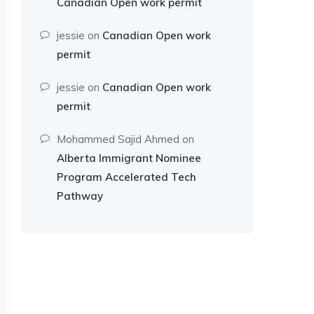
Canadian Open work permit
jessie
on
Canadian Open work
permit
jessie
on
Canadian Open work
permit
Mohammed Sajid Ahmed
on
Alberta Immigrant Nominee
Program Accelerated Tech
Pathway