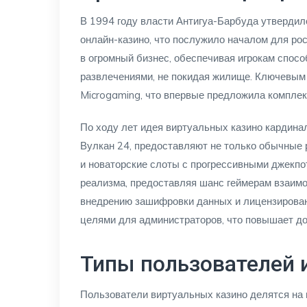
В 1994 году власти Антигуа-Барбуда утвердил
онлайн-казино, что послужило началом для рос
в огромный бизнес, обеспечивая игрокам спос
развлечениями, не покидая жилище. Ключевым
Microgaming, что впервые предложила комплек
По ходу лет идея виртуальных казино кардина
Вулкан 24, предоставляют не только обычные р
и новаторские слоты с прогрессивными джекп
реализма, предоставляя шанс геймерам взаимо
внедрению зашифровки данных и лицензирован
целями для администраторов, что повышает до
Типы пользователей 
Пользователи виртуальных казино делятся на н