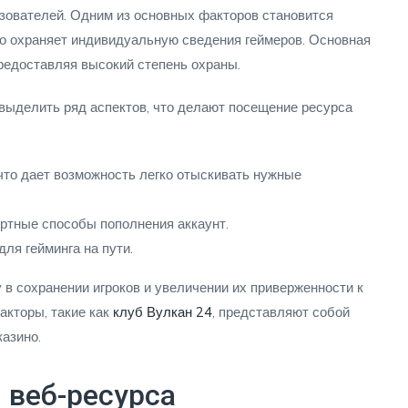
зователей. Одним из основных факторов становится
о охраняет индивидуальную сведения геймеров. Основная
редоставляя высокий степень охраны.
 выделить ряд аспектов, что делают посещение ресурса
что дает возможность легко отыскивать нужные
ртные способы пополнения аккаунт.
ля гейминга на пути.
 сохранении игроков и увеличении их приверженности к
акторы, такие как
клуб Вулкан 24
, представляют собой
азино.
 веб-ресурса