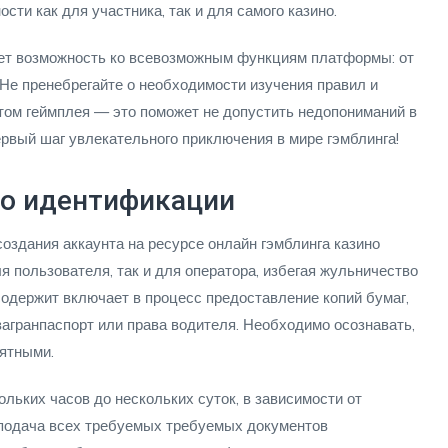
ти как для участника, так и для самого казино.
ает возможность ко всевозможным функциям платформы: от
. Не пренебрегайте о необходимости изучения правил и
том геймплея — это поможет не допустить недопониманий в
ервый шаг увлекательного приключения в мире гэмблинга!
по идентификации
оздания аккаунта на ресурсе онлайн гэмблинга казино
я пользователя, так и для оператора, избегая жульничество
одержит включает в процесс предоставление копий бумаг,
гранпаспорт или права водителя. Необходимо осознавать,
нятными.
льких часов до нескольких суток, в зависимости от
подача всех требуемых требуемых документов