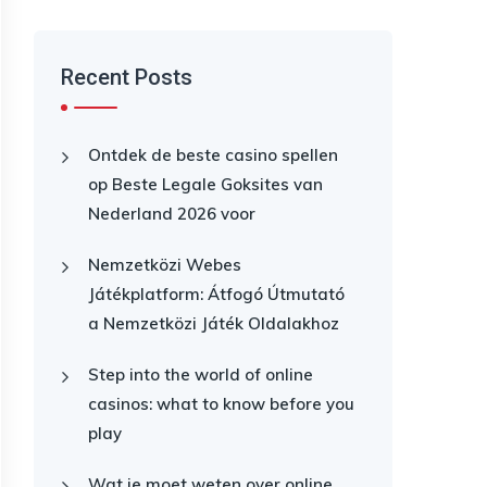
Recent Posts
Ontdek de beste casino spellen
op Beste Legale Goksites van
Nederland 2026 voor
Nemzetközi Webes
Játékplatform: Átfogó Útmutató
a Nemzetközi Játék Oldalakhoz
Step into the world of online
casinos: what to know before you
play
Wat je moet weten over online