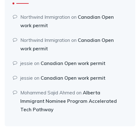
Northwind Immigration
on
Canadian Open
work permit
Northwind Immigration
on
Canadian Open
work permit
jessie
on
Canadian Open work permit
jessie
on
Canadian Open work permit
Mohammed Sajid Ahmed
on
Alberta
Immigrant Nominee Program Accelerated
Tech Pathway