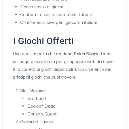
Elenco vasto di giochi
Conformità con le normative italiane
Offerte esclusive per i giocatori italiani
I Giochi Offerti
Uno degli aspetti che rendono
PokerStars Italia
un luogo d'eccellenza per gli appassionati di casinò
è la varietà di giochi disponibili. Ecco un elenco dei
principali giochi che puoi trovare:
Slot Machine
Starburst
Book of Dead
Gonzo's Quest
Giochi da Tavolo