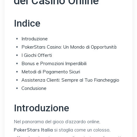
del Casino Online
Indice
Introduzione
PokerStars Casino: Un Mondo di Opportunità
I Giochi Offerti
Bonus e Promozioni Imperdibili
Metodi di Pagamento Sicuri
Assistenza Clienti: Sempre al Tuo Fiancheggio
Conclusione
Introduzione
Nel panorama del gioco d’azzardo online,
PokerStars Italia
si staglia come un colosso,