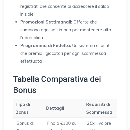
registrati che consente di accrescere il saldo
iniziale.
Promozioni Settimanali:
Offerte che
cambiano ogni settimana per mantenere alta
l'adrenalina.
Programma di Fedeltà:
Un sistema di punti
che premia i giocatori per ogni scommessa
effettuata.
Tabella Comparativa dei
Bonus
Tipo di
Requisiti di
Dettagli
Bonus
Scommessa
Bonus di
Fino a €100 sul
25x il valore