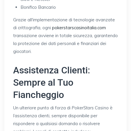
Bonifico Bancario
Grazie all'implementazione di tecnologie avanzate
di crittografia, ogni
pokerstarscasinoitalia.com
transazione avviene in totale sicurezza, garantendo
la protezione dei dati personali e finanziari dei
giocatori.
Assistenza Clienti:
Sempre al Tuo
Fiancheggio
Un ulteriore punto di forza di
PokerStars Casino
è
l’assistenza clienti, sempre disponibile per
rispondere a qualsiasi domanda o risolvere