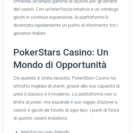
offrendo un’ampia gamma di opzioni per gli amanti
del casinò. Con un'interfaccia intuitiva e un catalogo
giochi in continua espansione, la piattaforma è
diventata rapidamente un punto di riferimento tra i
giocatori italiani.
PokerStars Casino: Un
Mondo di Opportunità
Da quando è stata lanciata,
PokerStars Casino
ha
attratto migliaia di utenti, grazie alla sua capacità di
unire il classico e il moderno. La piattaforma non si
limita al poker, ma espande il suo raggio d’azione a
casinò e giochi da tavolo di ogni tipo. I punti di forza
di questo casinò includono:
Interfaccia user-friendly