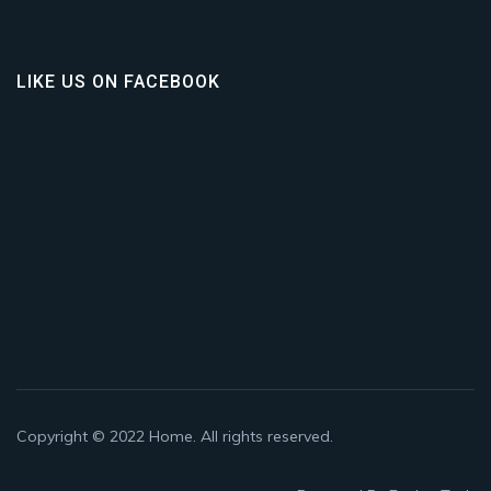
LIKE US ON FACEBOOK
Copyright © 2022
Home
. All rights reserved.