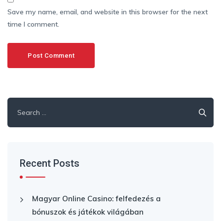
Save my name, email, and website in this browser for the next
time I comment.
Search
for:
Recent Posts
Magyar Online Casino: felfedezés a
bónuszok és játékok világában