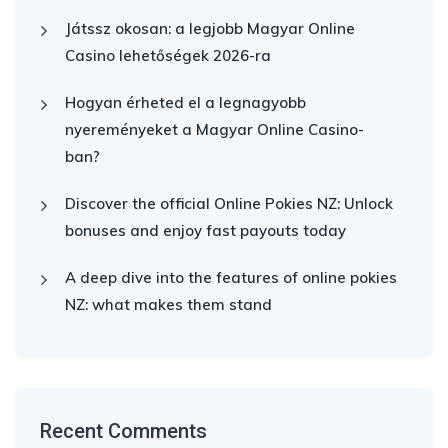
Játssz okosan: a legjobb Magyar Online
Casino lehetőségek 2026-ra
Hogyan érheted el a legnagyobb
nyereményeket a Magyar Online Casino-
ban?
Discover the official Online Pokies NZ: Unlock
bonuses and enjoy fast payouts today
A deep dive into the features of online pokies
NZ: what makes them stand
Recent Comments