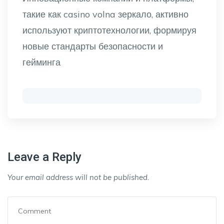
такие как casino volna зеркало, активно
используют криптотехнологии, формируя
новые стандарты безопасности и
гейминга
Leave a Reply
Your email address will not be published.