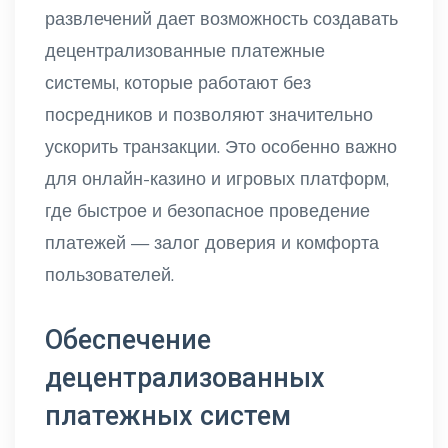
развлечений дает возможность создавать
децентрализованные платежные
системы, которые работают без
посредников и позволяют значительно
ускорить транзакции. Это особенно важно
для онлайн-казино и игровых платформ,
где быстрое и безопасное проведение
платежей — залог доверия и комфорта
пользователей.
Обеспечение
децентрализованных
платежных систем