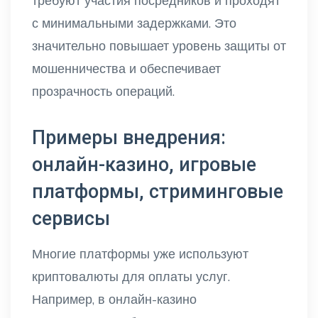
требуют участия посредников и проходят
с минимальными задержками. Это
значительно повышает уровень защиты от
мошенничества и обеспечивает
прозрачность операций.
Примеры внедрения:
онлайн-казино, игровые
платформы, стриминговые
сервисы
Многие платформы уже используют
криптовалюты для оплаты услуг.
Например, в онлайн-казино