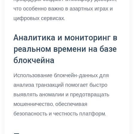
что особенно важно в азартных играх и
цифровых сервисах.
Аналитика и мониторинг в
реальном времени на базе
блокчейна
Использование блокчейн-данных для
анализа транзакций помогает быстро
выявлять аномалии и предотвращать
мошенничество, обеспечивая
безопасность и честность платформ.