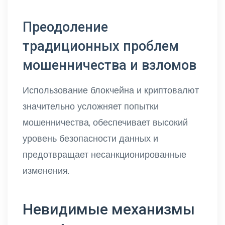
Преодоление
традиционных проблем
мошенничества и взломов
Использование блокчейна и криптовалют
значительно усложняет попытки
мошенничества, обеспечивает высокий
уровень безопасности данных и
предотвращает несанкционированные
изменения.
Невидимые механизмы