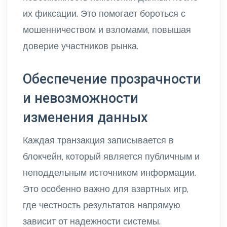
их фиксации. Это помогает бороться с
мошенничеством и взломами, повышая
доверие участников рынка.
Обеспечение прозрачности
и невозможности
изменения данных
Каждая транзакция записывается в
блокчейн, который является публичным и
неподдельным источником информации.
Это особенно важно для азартных игр,
где честность результатов напрямую
зависит от надежности системы.