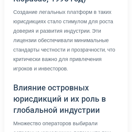
Создание легальных платформ в таких
юрисдикциях стало стимулом для роста
доверия и развития индустрии. Эти
лицензии обеспечивали минимальные
стандарты честности и прозрачности, что
критически важно для привлечения
игроков и инвесторов.
Влияние островных
юрисдикций и их роль в
глобальной индустрии
Множество операторов выбирали