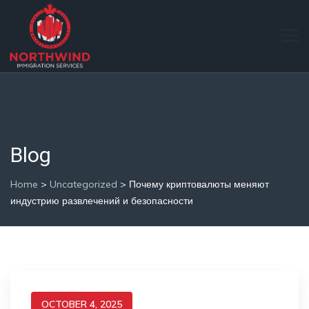
Blog
Home
>
Uncategorized
>
Почему криптовалюты меняют
индустрию развлечений и безопасности
OCTOBER 4, 2025