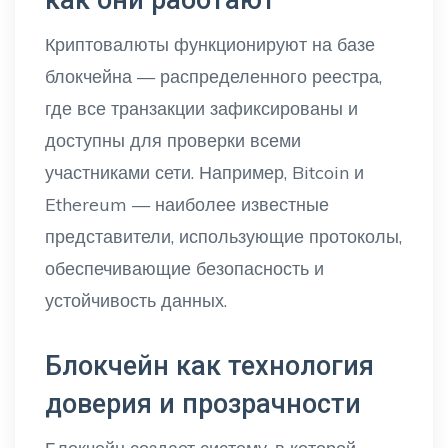
как они работают
Криптовалюты функционируют на базе
блокчейна — распределенного реестра,
где все транзакции зафиксированы и
доступны для проверки всеми
участниками сети. Например, Bitcoin и
Ethereum — наиболее известные
представители, использующие протоколы,
обеспечивающие безопасность и
устойчивость данных.
Блокчейн как технология
доверия и прозрачности