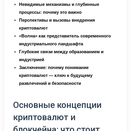
Невидимые механизмы и глубинные
процессы: почему это важно
Перспективы и вызовы внедрения
криптовалют
«Волна» как представитель современного
индустриального ландшафта
Глубокие связи между образованием и
индустрией
Заключение: почему понимание
криптовалют — ключ к будущему
развлечений и безопасности
Основные концепции
криптовалют и
блокчейна: что стоит