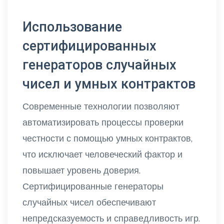
Использование
сертифицированных
генераторов случайных
чисел и умных контрактов
Современные технологии позволяют
автоматизировать процессы проверки
честности с помощью умных контрактов,
что исключает человеческий фактор и
повышает уровень доверия.
Сертифицированные генераторы
случайных чисел обеспечивают
непредсказуемость и справедливость игр.