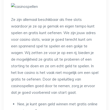
Ze zijn allemaal beschikbaar als free slots
waardoor je ze op je gemak en eigen tempo kunt
spelen en gratis kunt oefenen. We zijn jouw adres
voor casino slots, waar je goed terecht kunt om
een spannend spel te spelen en een gokje te
wagen. Wij zetten ze voor je op een rij, bieden je
de mogelijkheid ze gratis uit te proberen of een
storting te doen en ze om echt geld te spelen. In
het live casino is het vaak niet mogelijk om een spel
gratis te oefenen. Door de speluitleg van
casinospellen goed door te nemen, zorg je ervoor
dat je goed voorbereid van start gaat.
Nee, je kunt geen geld winnen met gratis online