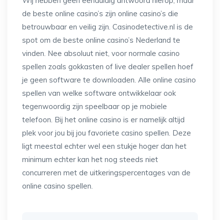
Wij hebben geen eenduidig antwoord hierop, maar
de beste online casino’s zijn online casino’s die
betrouwbaar en veilig zijn. Casinodetective.nl is de
spot om de beste online casino’s Nederland te
vinden. Nee absoluut niet, voor normale casino
spellen zoals gokkasten of live dealer spellen hoef
je geen software te downloaden. Alle online casino
spellen van welke software ontwikkelaar ook
tegenwoordig zijn speelbaar op je mobiele
telefoon. Bij het online casino is er namelijk altijd
plek voor jou bij jou favoriete casino spellen. Deze
ligt meestal echter wel een stukje hoger dan het
minimum echter kan het nog steeds niet
concurreren met de uitkeringspercentages van de
online casino spellen.