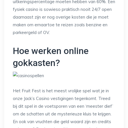
uitkeringspercentage moeten hebben van 60%. Een
fysiek casino is sowieso praktisch nooit 24/7 open
daarnaast zijn er nog overige kosten die je moet
maken om ernaartoe te reizen zoals benzine en
parkeergeld of OV.
Hoe werken online
gokkasten?
Het Fruit Fest is het meest vrolijke spel wat je in
onze Jack’s Casino vestigingen tegenkomt. Treed
bij dit spel in de voetsporen van een ‘meester dief’
om de schatten uit de mysterieuze kluis te krijgen.
En ook van vruchten die geld waard zijn en credits