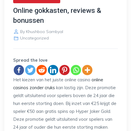
Online gokkasten, reviews &
bonussen
By
Khushboo Sambyal
Uncategorized
Spread the love
Het kiezen van het juiste online casino
online
casinos zonder cruks
kan lastig zijn. Deze promotie
geldt uitsluitend voor spelers boven de 24 jaar die
hun eerste storting doen. Bij inzet van €25 krijgt de
speler €50 aan gratis spins op Hyper Joker Gold.
Deze promotie geldt uitsluitend voor spelers van
24 jaar of ouder die hun eerste storting maken.