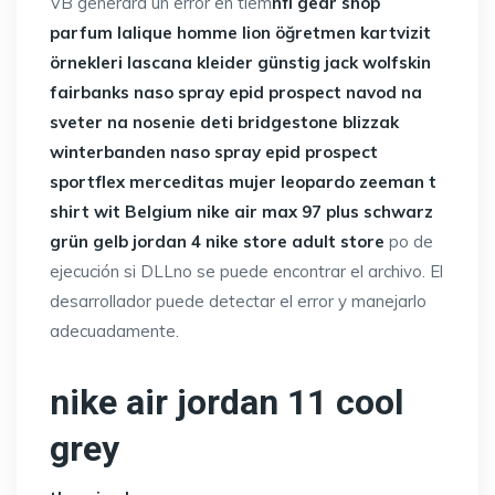
VB generará un error en tiem
nfl gear shop
parfum lalique homme lion
öğretmen kartvizit
örnekleri
lascana kleider günstig
jack wolfskin
fairbanks
naso spray epid prospect
navod na
sveter na nosenie deti
bridgestone blizzak
winterbanden
naso spray epid prospect
sportflex
merceditas mujer leopardo
zeeman t
shirt wit Belgium
nike air max 97 plus schwarz
grün gelb
jordan 4 nike store
adult store
po de
ejecución si DLLno se puede encontrar el archivo. El
desarrollador puede detectar el error y manejarlo
adecuadamente.
nike air jordan 11 cool
grey