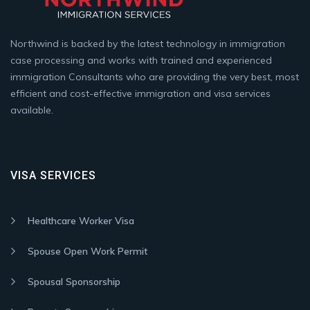
Northwind is backed by the latest technology in immigration
case processing and works with trained and experienced
immigration Consultants who are providing the very best, most
efficient and cost-effective immigration and visa services
available.
VISA SERVICES
Healthcare Worker Visa
Spouse Open Work Permit
Spousal Sponsorship