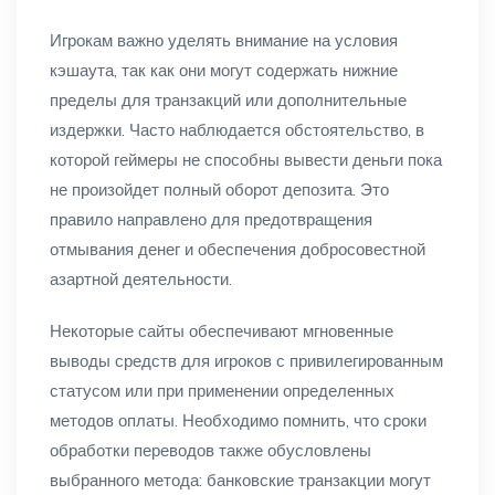
Игрокам важно уделять внимание на условия
кэшаута, так как они могут содержать нижние
пределы для транзакций или дополнительные
издержки. Часто наблюдается обстоятельство, в
которой геймеры не способны вывести деньги пока
не произойдет полный оборот депозита. Это
правило направлено для предотвращения
отмывания денег и обеспечения добросовестной
азартной деятельности.
Некоторые сайты обеспечивают мгновенные
выводы средств для игроков с привилегированным
статусом или при применении определенных
методов оплаты. Необходимо помнить, что сроки
обработки переводов также обусловлены
выбранного метода: банковские транзакции могут