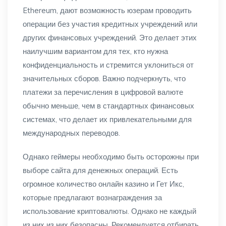
Ethereum, дают возможность юзерам проводить
операции без участия кредитных учреждений или
других финансовых учреждений. Это делает этих
наилучшим вариантом для тех, кто нужна
конфиденциальность и стремится уклониться от
значительных сборов. Важно подчеркнуть, что
платежи за перечисления в цифровой валюте
обычно меньше, чем в стандартных финансовых
системах, что делает их привлекательными для
международных переводов.
Однако геймеры необходимо быть осторожны при
выборе сайта для денежных операций. Есть
огромное количество онлайн казино и Гет Икс,
которые предлагают вознаграждения за
использование криптовалюты. Однако не каждый
из них из них безопасны. Рекомендуется отбирать