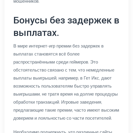
мошенников.
Бонусы без задержек в
выплатах.
В мире интернет-игр премии без задержек в
выплатах становятся всё более
распространёнными среди геймеров. Это
обстоятельство связано с тем, что немедленные
выплаты выигрышей, например, в Гет Икс, дают
возможность пользователям быстро управлять
выигрышами, не тратя время на долгие процедуры
обработки транзакций. Игровые заведения,
предлагающие такие премии, часто имеют высоким
доверием и лояльностью со части посетителей.
Необходимо подчеркнуть, что различные сайты