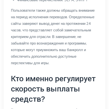
Пользователи также должны обращать внимание
на период исполнения переводов. Определенные
сайты заверяют вывод денег на протяжении 24
часов, что представляет собой замечательным
критерием для отрасли. В завершение, не
забывайте про вознаграждения и программы,
которые могут приумножить ваш банкролл и
обеспечить дополнительно доступные
перспективы для игры.
Кто именно регулирует
скорость выплаты
средств?