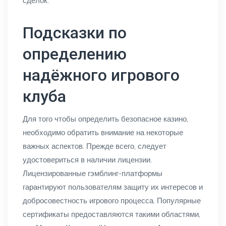
сделок.
Подсказки по
определению
надёжного игрового
клуба
Для того чтобы определить безопасное казино,
необходимо обратить внимание на некоторые
важных аспектов. Прежде всего, следует
удостовериться в наличии лицензии.
Лицензированные гэмблинг-платформы
гарантируют пользователям защиту их интересов и
добросовестность игрового процесса. Популярные
сертификаты предоставляются такими областями,