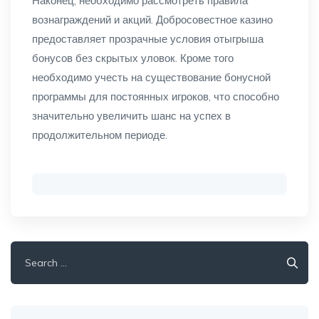
Наконец, необходимо рассмотреть правила
вознаграждений и акций. Добросовестное казино
предоставляет прозрачные условия отыгрыша
бонусов без скрытых уловок. Кроме того
необходимо учесть на существование бонусной
программы для постоянных игроков, что способно
значительно увеличить шанс на успех в
продолжительном периоде.
Search
for: