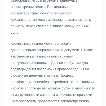
разборчивы, чтобы избежать задержек в
рассмотрении заявки. В отдельных
обстоятельствах может требоваться
доказательство места жительства жительства, к
примеру, через счёт об выплате коммунальных
услуг.
Кроме этого, казино может запросить
дополнительно запрашиваемые документы, такие
как банковская выписка или скриншот
виртуального кошелька. Данное требуется для
подтверждения правомочия правообладания на
указанные денежные активы. Процесс
верификации способен потребовать от нескольких
часиков вплоть до нескольких суток в зависимости
от загруженности саппорта и сложности проверки.
Пользователям предлагается заблаговременно