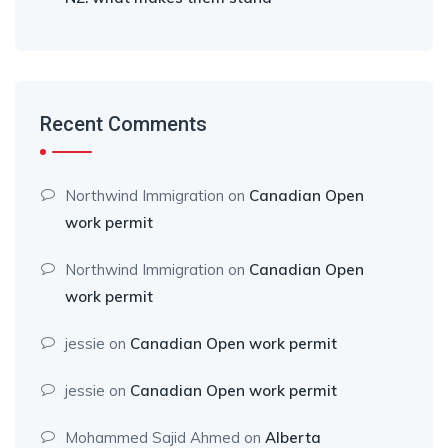
Recent Comments
Northwind Immigration
on
Canadian Open
work permit
Northwind Immigration
on
Canadian Open
work permit
jessie
on
Canadian Open work permit
jessie
on
Canadian Open work permit
Mohammed Sajid Ahmed
on
Alberta