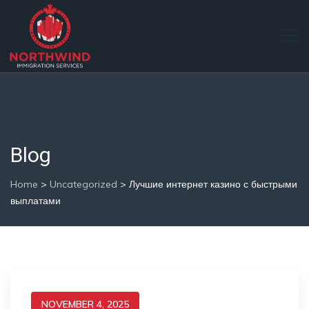
Blog
Home
>
Uncategorized
>
Лучшие интернет казино с быстрыми
выплатами
NOVEMBER 4, 2025