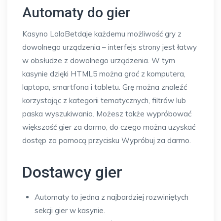
Automaty do gier
Kasyno LalaBetdaje każdemu możliwość gry z
dowolnego urządzenia – interfejs strony jest łatwy
w obsłudze z dowolnego urządzenia. W tym
kasynie dzięki HTML5 można grać z komputera,
laptopa, smartfona i tabletu. Grę można znaleźć
korzystając z kategorii tematycznych, filtrów lub
paska wyszukiwania. Możesz także wypróbować
większość gier za darmo, do czego można uzyskać
dostęp za pomocą przycisku Wypróbuj za darmo.
Dostawcy gier
Automaty to jedna z najbardziej rozwiniętych
sekcji gier w kasynie.