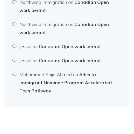
Northwind Immigration
on
Canadian Open
work permit
Northwind Immigration
on
Canadian Open
work permit
jessie
on
Canadian Open work permit
jessie
on
Canadian Open work permit
Mohammed Sajid Ahmed
on
Alberta
Immigrant Nominee Program Accelerated
Tech Pathway