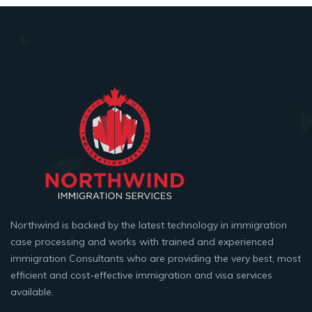
Northwind is backed by the latest technology in immigration
case processing and works with trained and experienced
immigration Consultants who are providing the very best, most
efficient and cost-effective immigration and visa services
available.