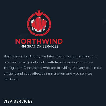
Northwind is backed by the latest technology in immigration
case processing and works with trained and experienced
immigration Consultants who are providing the very best, most
efficient and cost-effective immigration and visa services
available.
VISA SERVICES