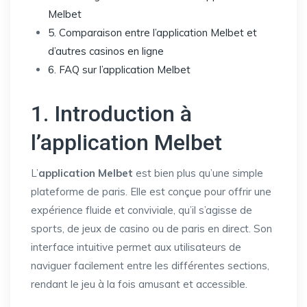
Melbet
5. Comparaison entre l’application Melbet et
d’autres casinos en ligne
6. FAQ sur l’application Melbet
1. Introduction à
l’application Melbet
L’
application Melbet
est bien plus qu’une simple
plateforme de paris. Elle est conçue pour offrir une
expérience fluide et conviviale, qu’il s’agisse de
sports, de jeux de casino ou de paris en direct. Son
interface intuitive permet aux utilisateurs de
naviguer facilement entre les différentes sections,
rendant le jeu à la fois amusant et accessible.