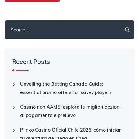
Search
for:
Recent Posts
Unveiling the Betting Canada Guide:
essential promo offers for savvy players
Casinò non AAMS: esplora le migliori opzioni
di pagamento e prelievo
Plinko Casino Oficial Chile 2026: cómo iniciar
tu aventura de juego en línea