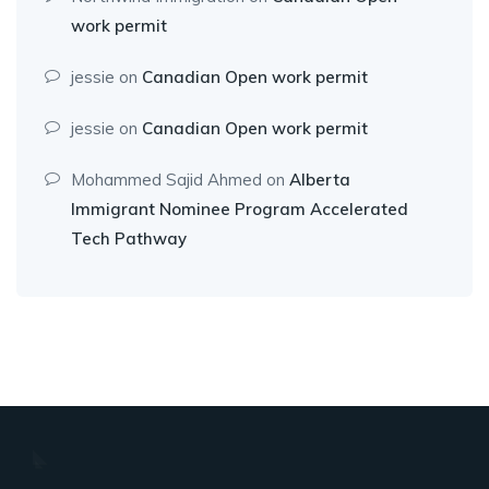
work permit
jessie
on
Canadian Open work permit
jessie
on
Canadian Open work permit
Mohammed Sajid Ahmed
on
Alberta
Immigrant Nominee Program Accelerated
Tech Pathway