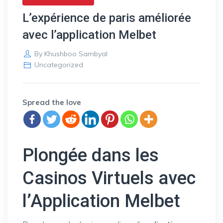
L’expérience de paris améliorée
avec l’application Melbet
By
Khushboo Sambyal
Uncategorized
Spread the love
Plongée dans les
Casinos Virtuels avec
l’Application Melbet