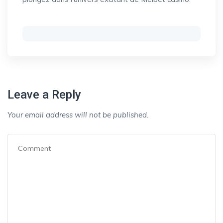
Leave a Reply
Your email address will not be published.