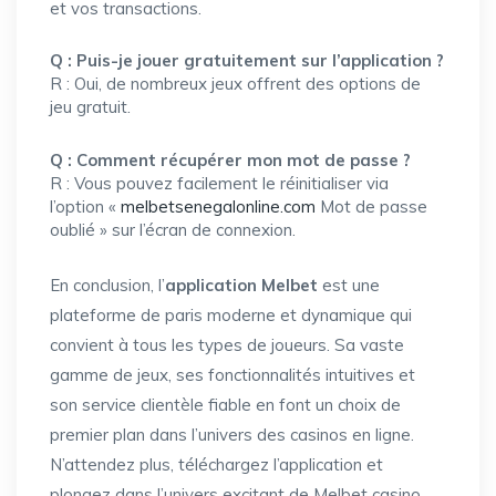
et vos transactions.
Q : Puis-je jouer gratuitement sur l’application ?
R : Oui, de nombreux jeux offrent des options de
jeu gratuit.
Q : Comment récupérer mon mot de passe ?
R : Vous pouvez facilement le réinitialiser via
l’option «
melbetsenegalonline.com
Mot de passe
oublié » sur l’écran de connexion.
En conclusion, l’
application Melbet
est une
plateforme de paris moderne et dynamique qui
convient à tous les types de joueurs. Sa vaste
gamme de jeux, ses fonctionnalités intuitives et
son service clientèle fiable en font un choix de
premier plan dans l’univers des casinos en ligne.
N’attendez plus, téléchargez l’application et
plongez dans l’univers excitant de Melbet casino.