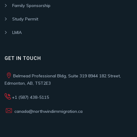
Family Sponsorship
Study Permit
LMIA
GET IN TOUCH
Belmead Professional Bldg, Suite 319 8944 182 Street,
Edmonton, AB, T5T2E3
+1 (587) 438-5115
canada@northwindimmigration.ca