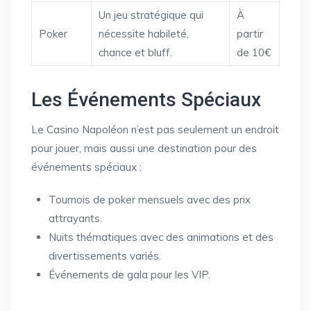
Un jeu stratégique qui
À
Poker
nécessite habileté,
partir
chance et bluff.
de 10€
Les Événements Spéciaux
Le Casino Napoléon n’est pas seulement un endroit
pour jouer, mais aussi une destination pour des
événements spéciaux :
Tournois de poker mensuels avec des prix
attrayants.
Nuits thématiques avec des animations et des
divertissements variés.
Événements de gala pour les VIP.