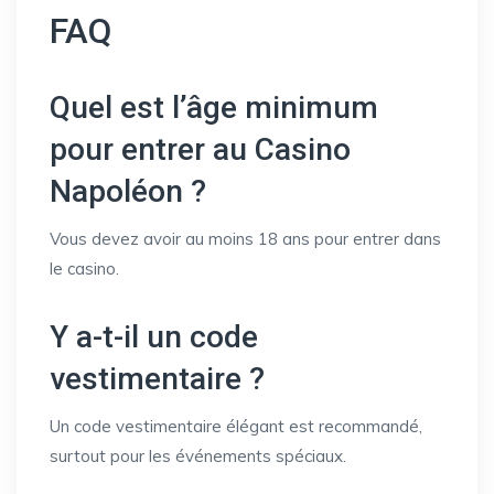
FAQ
Quel est l’âge minimum
pour entrer au Casino
Napoléon ?
Vous devez avoir au moins 18 ans pour entrer dans
le casino.
Y a-t-il un code
vestimentaire ?
Un code vestimentaire élégant est recommandé,
surtout pour les événements spéciaux.