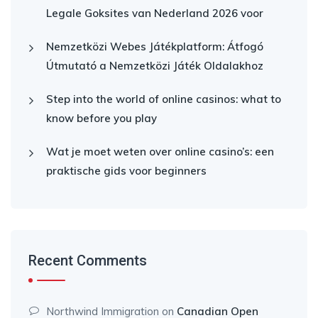
Legale Goksites van Nederland 2026 voor
Nemzetközi Webes Játékplatform: Átfogó
Útmutató a Nemzetközi Játék Oldalakhoz
Step into the world of online casinos: what to
know before you play
Wat je moet weten over online casino’s: een
praktische gids voor beginners
Recent Comments
Northwind Immigration
on
Canadian Open