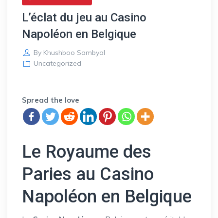
L’éclat du jeu au Casino
Napoléon en Belgique
By
Khushboo Sambyal
Uncategorized
Spread the love
Le Royaume des
Paries au Casino
Napoléon en Belgique