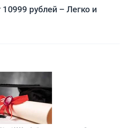
10999 рублей – Легко и
d