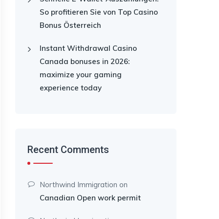
So profitieren Sie von Top Casino
Bonus Österreich
Instant Withdrawal Casino
Canada bonuses in 2026:
maximize your gaming
experience today
Recent Comments
Northwind Immigration
on
Canadian Open work permit