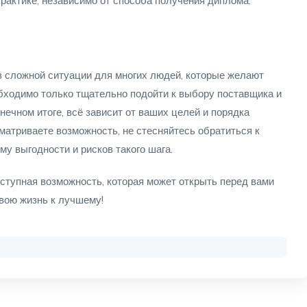
рактике, независимо от способа получения диплома.
 сложной ситуации для многих людей, которые желают
бходимо только тщательно подойти к выбору поставщика и
нечном итоге, всё зависит от ваших целей и порядка
матриваете возможность, не стесняйтесь обратиться к
у выгодности и рисков такого шага.
тупная возможность, которая может открыть перед вами
свою жизнь к лучшему!