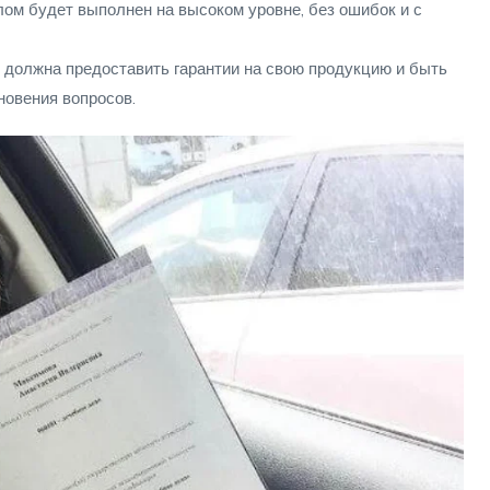
лом будет выполнен на высоком уровне, без ошибок и с
должна предоставить гарантии на свою продукцию и быть
новения вопросов.