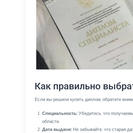
Как правильно выбра
Если вы решили купить диплом, обратите вни
Специальность:
Убедитесь, что получаем
области.
Дата выдачи:
Не забывайте, что старая да