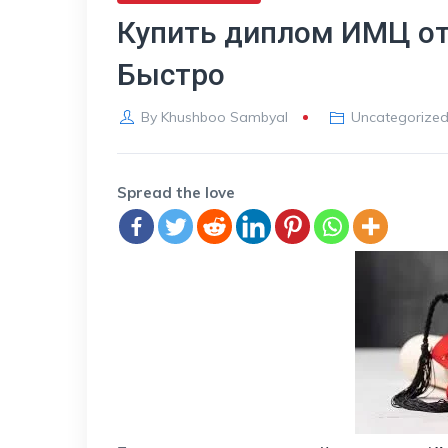
Купить диплом ИМЦ от 
Быстро
By
Khushboo Sambyal
Uncategorize
Spread the love