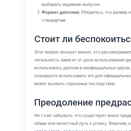
выбирать недавние выпуски.
Формат диплома:
Убедитесь, что размер 
стандартам.
Стоит ли беспокоитьс
Этот вопрос волнует многих, кто рассматривае
легальность зависит от цели использования д
использовать диплом в неофициальных кругах,
планируете использовать его для официальных
может вызвать серьезные последствия.
Преодоление предра
Не стоит забывать, что существует много пред
обман или нечестный путь к успеху. Впрочем,