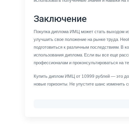
использовать полученные знания и навыки на п
Заключение
Покупка диплома ИМЦ может стать выходом из
улучшить свое положение на рынке труда. Нео
подготовиться к различным последствиям. В ко
использования диплома. Если вы все еще расс
профессионалам и проконсультироваться на тем
Купить диплом ИМЦ от 10999 рублей — это дос
новые горизонты. Не упустите шанс изменить 