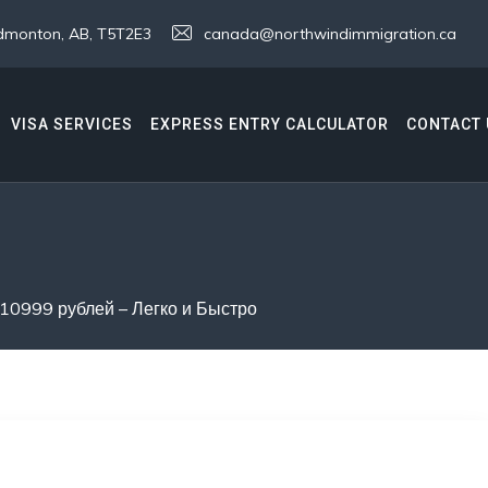
 Edmonton, AB, T5T2E3
canada@northwindimmigration.ca
VISA SERVICES
EXPRESS ENTRY CALCULATOR
CONTACT 
10999 рублей – Легко и Быстро