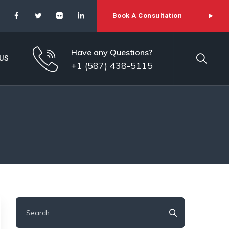
Book A Consultation
Have any Questions?
US
+1 (587) 438-5115
Search
for: