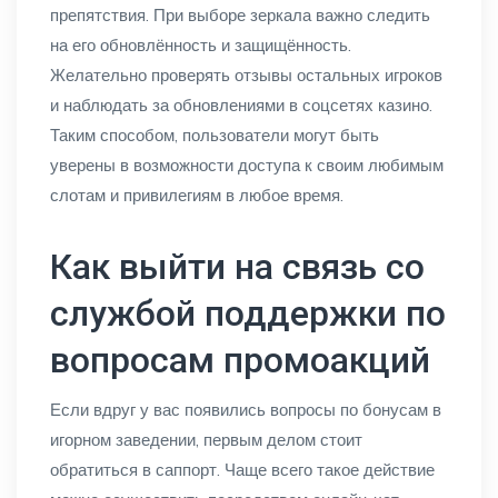
препятствия. При выборе зеркала важно следить
на его обновлённость и защищённость.
Желательно проверять отзывы остальных игроков
и наблюдать за обновлениями в соцсетях казино.
Таким способом, пользователи могут быть
уверены в возможности доступа к своим любимым
слотам и привилегиям в любое время.
Как выйти на связь со
службой поддержки по
вопросам промоакций
Если вдруг у вас появились вопросы по бонусам в
игорном заведении, первым делом стоит
обратиться в саппорт. Чаще всего такое действие