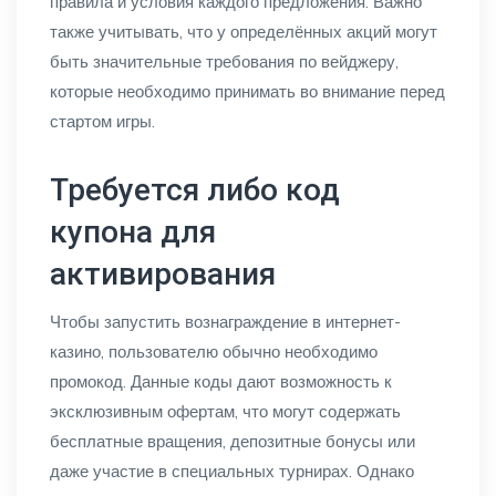
правила и условия каждого предложения. Важно
также учитывать, что у определённых акций могут
быть значительные требования по вейджеру,
которые необходимо принимать во внимание перед
стартом игры.
Требуется либо код
купона для
активирования
Чтобы запустить вознаграждение в интернет-
казино, пользователю обычно необходимо
промокод. Данные коды дают возможность к
эксклюзивным офертам, что могут содержать
бесплатные вращения, депозитные бонусы или
даже участие в специальных турнирах. Однако