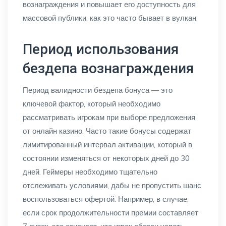
вознаграждения и повышает его доступность для
массовой публики, как это часто бывает в вулкан.
Период использования
бездепа вознаграждения
Период валидности бездепа бонуса — это
ключевой фактор, который необходимо
рассматривать игрокам при выборе предложения
от онлайн казино. Часто такие бонусы содержат
лимитированный интервал активации, который в
состоянии изменяться от некоторых дней до 30
дней. Геймеры необходимо тщательно
отслеживать условиями, дабы не пропустить шанс
воспользоваться офертой. Например, в случае,
если срок продолжительности премии составляет