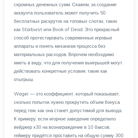
скромных денежных сумм. Скажем, за создание
аккаунта пользователь может получить 50
бесплатных раскруток на топовых слотах, таких
как Starburst или Book of Dead. Это прекрасный
способ протестировать современные игровые
аппараты и понять механизм процесса без
материальных расходов. Впрочем необходимо
иметь в виду, что для получения выигрышей могут
действовать конкретные условия, такие как
отыгрыш.
Wager — это коэффициент, который показывает,
сколько попыток нужно прокрутить объем бонуса
перед тем, как она станет допустимой для вывода.
К примеру, если игорное заведение определило
вейджер x30 на вознаграждение в 10 баксов,
геймеру придётся проставить на общую сумму 300