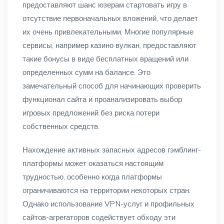
предоставляют шанс юзерам стартовать игру в
отсутствие первоначальных вложений, что делает
их очень привлекательными. Многие популярные
сервисы, например казино вулкан, предоставляют
такие бонусы в виде бесплатных вращений или
определенных сумм на балансе. Это
замечательный способ для начинающих проверить
функционал сайта и проанализировать выбор
игровых предложений без риска потери
собственных средств.
Нахождение активных запасных адресов гэмблинг-
платформы может оказаться настоящим
трудностью, особенно когда платформы
ограничиваются на территории некоторых стран.
Однако использование VPN-услуг и профильных
сайтов-агрегаторов содействует обходу эти