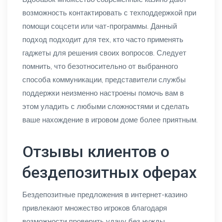
возможность контактировать с техподдержкой при
помощи соцсети или чат-программы. Данный
подход подходит для тех, кто часто применять
гаджеты для решения своих вопросов. Следует
помнить, что безотносительно от выбранного
способа коммуникации, представители службы
поддержки неизменно настроены помочь вам в
этом уладить с любыми сложностями и сделать
ваше нахождение в игровом доме более приятным.
Отзывы клиентов о
бездепозитных оферах
Бездепозитные предложения в интернет-казино
привлекают множество игроков благодаря
возможности проверить удачу без нужды