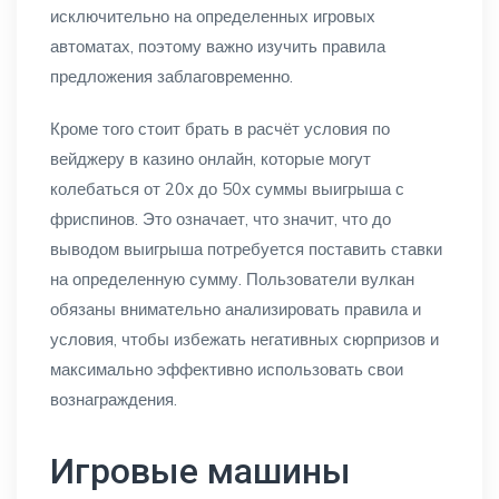
исключительно на определенных игровых
автоматах, поэтому важно изучить правила
предложения заблаговременно.
Кроме того стоит брать в расчёт условия по
вейджеру в казино онлайн, которые могут
колебаться от 20x до 50x суммы выигрыша с
фриспинов. Это означает, что значит, что до
выводом выигрыша потребуется поставить ставки
на определенную сумму. Пользователи вулкан
обязаны внимательно анализировать правила и
условия, чтобы избежать негативных сюрпризов и
максимально эффективно использовать свои
вознаграждения.
Игровые машины