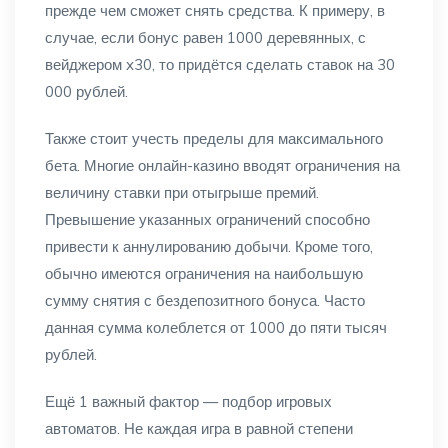
прежде чем сможет снять средства. К примеру, в
случае, если бонус равен 1000 деревянных, с
вейджером x30, то придётся сделать ставок на 30
000 рублей.
Также стоит учесть пределы для максимального
бета. Многие онлайн-казино вводят ограничения на
величину ставки при отыгрыше премий.
Превышение указанных ограничений способно
привести к аннулированию добычи. Кроме того,
обычно имеются ограничения на наибольшую
сумму снятия с бездепозитного бонуса. Часто
данная сумма колеблется от 1000 до пяти тысяч
рублей.
Ещё 1 важный фактор — подбор игровых
автоматов. Не каждая игра в равной степени