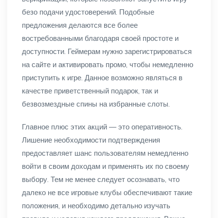
безо подачи удостоверений. Подобные
предложения делаются все более
востребованными благодаря своей простоте и
доступности. Геймерам нужно зарегистрироваться
на сайте и активировать промо, чтобы немедленно
приступить к игре. Данное возможно являться в
качестве приветственный подарок, так и
безвозмездные спины на избранные слоты.
Главное плюс этих акций — это оперативность.
Лишение необходимости подтверждения
предоставляет шанс пользователям немедленно
войти в своим доходам и применять их по своему
выбору. Тем не менее следует осознавать, что
далеко не все игровые клубы обеспечивают такие
положения, и необходимо детально изучать