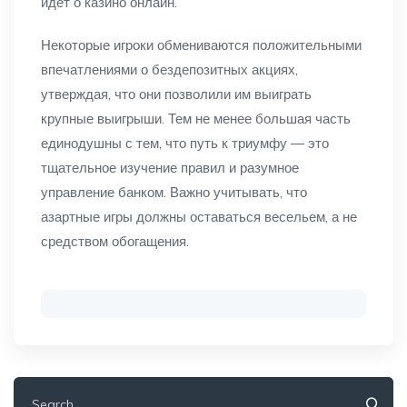
идет о казино онлайн.
Некоторые игроки обмениваются положительными
впечатлениями о бездепозитных акциях,
утверждая, что они позволили им выиграть
крупные выигрыши. Тем не менее большая часть
единодушны с тем, что путь к триумфу — это
тщательное изучение правил и разумное
управление банком. Важно учитывать, что
азартные игры должны оставаться весельем, а не
средством обогащения.
Search