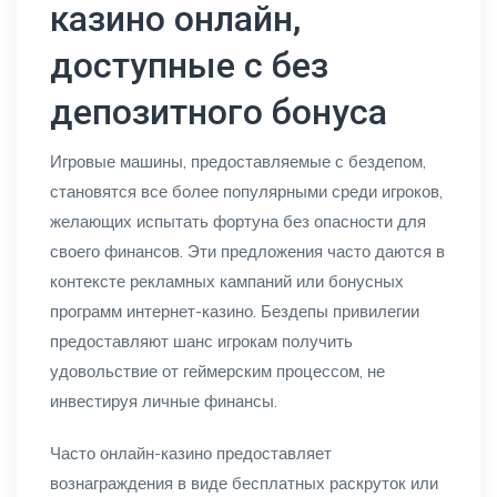
казино онлайн,
доступные с без
депозитного бонуса
Игровые машины, предоставляемые с бездепом,
становятся все более популярными среди игроков,
желающих испытать фортуна без опасности для
своего финансов. Эти предложения часто даются в
контексте рекламных кампаний или бонусных
программ интернет-казино. Бездепы привилегии
предоставляют шанс игрокам получить
удовольствие от геймерским процессом, не
инвестируя личные финансы.
Часто онлайн-казино предоставляет
вознаграждения в виде бесплатных раскруток или