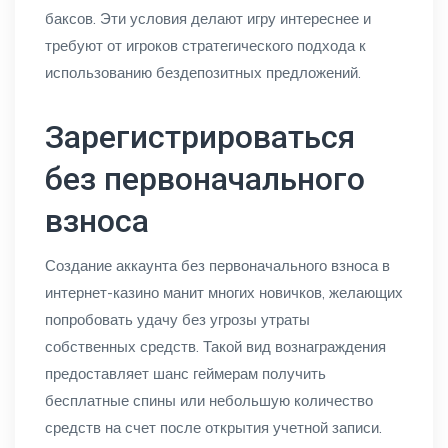
баксов. Эти условия делают игру интереснее и
требуют от игроков стратегического подхода к
использованию бездепозитных предложений.
Зарегистрироваться
без первоначального
взноса
Создание аккаунта без первоначального взноса в
интернет-казино манит многих новичков, желающих
попробовать удачу без угрозы утраты
собственных средств. Такой вид вознаграждения
предоставляет шанс геймерам получить
бесплатные спины или небольшую количество
средств на счет после открытия учетной записи.