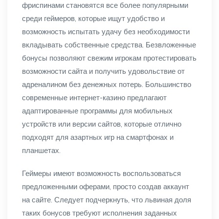
фриспинами становятся все более популярными
среди геймеров, которые ищут удобство и
возможность испытать удачу без необходимости
вкладывать собственные средства. Безвложенные
бонусы позволяют свежим игрокам протестировать
возможности сайта и получить удовольствие от
адреналином без денежных потерь. Большинство
современные интернет-казино предлагают
адаптированные программы для мобильных
устройств или версии сайтов, которые отлично
подходят для азартных игр на смартфонах и
планшетах.
Геймеры имеют возможность воспользоваться
предложенными оферами, просто создав аккаунт
на сайте. Следует подчеркнуть, что львиная доля
таких бонусов требуют исполнения заданных