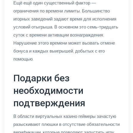
Ещё ещё один существенный фактор —
ограничения по времени лимиты. Большинство
игорных заведений задают время для исполнения
условий отыгрыша. В основном это семь-тридцать
суток с времени активации вознаграждения.
Нарушение этого времени может вызвать отмене
бонуса и каждых выигрышей, добытых с его
помощью.
Подарки без
необходимости
подтверждения
В области виртуальных казино геймеры зачастую
разыскивают плюшки в отсутствие обязательности
верификации, которые позволяют запустить игру