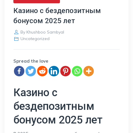
Казино с бездепозитным
бонусом 2025 лет
By
Khushboo Sambyal
Uncategorized
Spread the love
Казино с
бездепозитным
бонусом 2025 лет