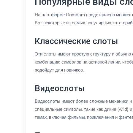
Популярные виды сл
На платформе Gamdom представлено множество
Вот некоторые из самых популярных категорий
Классические слоты
Эти слоты имеют простую структуру и обычно с
комбинацию символов на активной линии, что
подойдут для новичков.
Видеослоты
Видеослоты имеют более сложные механики и 
специальные символы, такие как дикие (wild) и
темах, включая фильмы, приключения и фэнтез