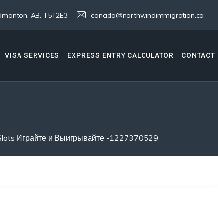
 Edmonton, AB, T5T2E3
canada@northwindimmigration.ca
VISA SERVICES
EXPRESS ENTRY CALCULATOR
CONTACT 
Slots Играйте и Выигрывайте -1227370529