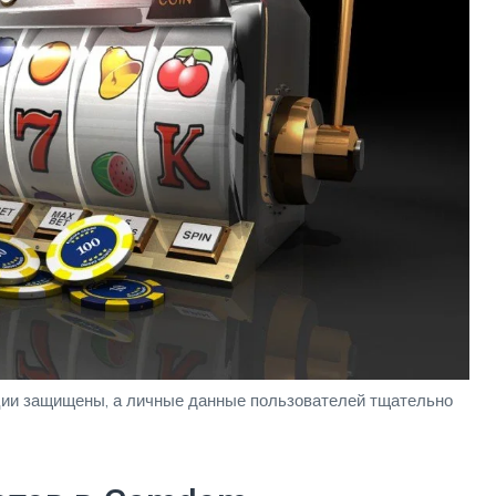
ии защищены, а личные данные пользователей тщательно