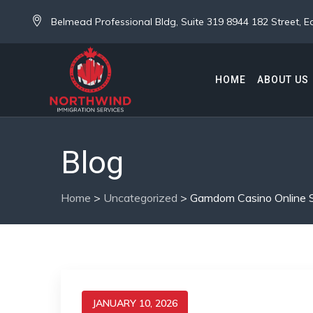
Belmead Professional Bldg, Suite 319 8944 182 Street,
HOME
ABOUT US
Blog
Home
>
Uncategorized
>
Gamdom Casino Online 
JANUARY 10, 2026