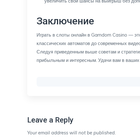
увеличить свои шансы на выигрыш без доп
Заключение
Играть в слоты онлайн в Gamdom Casino — это
классических автоматов до современных видеос
Следуя приведенным выше советам и стратегия
прибыльным и интересным. Удачи вам в ваших
Leave a Reply
Your email address will not be published.