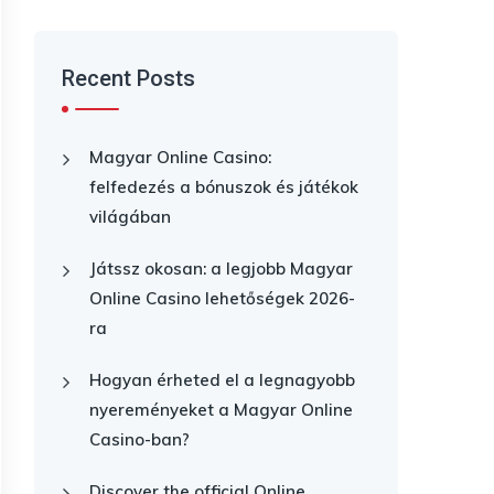
Recent Posts
Magyar Online Casino:
felfedezés a bónuszok és játékok
világában
Játssz okosan: a legjobb Magyar
Online Casino lehetőségek 2026-
ra
Hogyan érheted el a legnagyobb
nyereményeket a Magyar Online
Casino-ban?
Discover the official Online