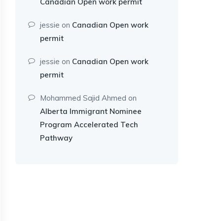
Canadian Open work permit
jessie
on
Canadian Open work
permit
jessie
on
Canadian Open work
permit
Mohammed Sajid Ahmed
on
Alberta Immigrant Nominee
Program Accelerated Tech
Pathway