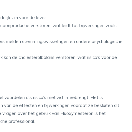
lijk zijn voor de lever.
moonproductie verstoren, wat leidt tot bijwerkingen zoals
rs melden stemmingswisselingen en andere psychologische
k kan de cholesterolbalans verstoren, wat risico’s voor de
l voordelen als risico’s met zich meebrengt. Het is
jn van de effecten en bijwerkingen voordat ze besluiten dit
eke vragen over het gebruik van Fluoxymesteron is het
che professional.