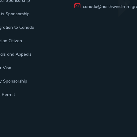
al Sponsorship
canada@northwindimmigra
ts Sponsorship
ration to Canada
ian Citizen
als and Appeals
or Visa
y Sponsorship
 Permit