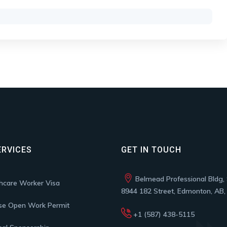
ERVICES
GET IN TOUCH
Belmead Professional Bldg, 
hcare Worker Visa
8944 182 Street, Edmonton, AB
se Open Work Permit
+1 (587) 438-5115