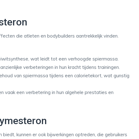
steron
fecten die atleten en bodybuilders aantrekkelijk vinden.
iwitsynthese, wat leidt tot een verhoogde spiermassa.
zienlijke verbeteringen in hun kracht tijdens trainingen.
behoud van spiermassa tijdens een calorietekort, wat gunstig
n vaak een verbetering in hun algehele prestaties en
xymesteron
biedt, kunnen er ook bijwerkingen optreden, die gebruikers