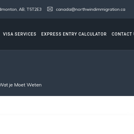
 Edmonton, AB, T5T2E3
canada@northwindimmigration.ca
VISA SERVICES
EXPRESS ENTRY CALCULATOR
CONTACT 
 Wat je Moet Weten