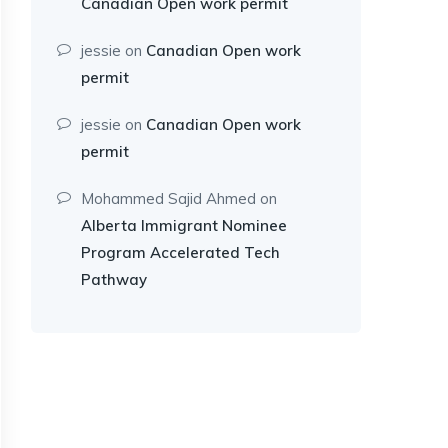
Canadian Open work permit
jessie
on
Canadian Open work
permit
jessie
on
Canadian Open work
permit
Mohammed Sajid Ahmed
on
Alberta Immigrant Nominee
Program Accelerated Tech
Pathway