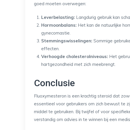
goed moeten overwegen:
Leverbelasting:
Langdurig gebruik kan schade
Hormoonbalans:
Het kan de natuurlijke hor
gynecomastie.
Stemmingswisselingen:
Sommige gebruike
effecten.
Verhoogde cholesterolniveaus:
Het gebrui
hartgezondheid met zich meebrengt.
Conclusie
Fluoxymesteron is een krachtig steroid dat zowe
essentieel voor gebruikers om zich bewust te zi
middel te gebruiken. Bij twijfel of voor specifi
verstandig om advies in te winnen bij een medis