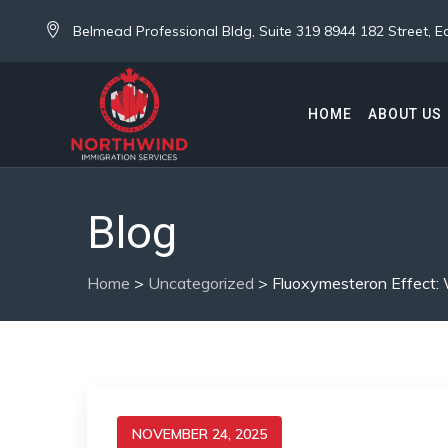
Belmead Professional Bldg, Suite 319 8944 182 Street,
HOME
ABOUT US
Blog
Home
>
Uncategorized
>
Fluoxymesteron Effect:
NOVEMBER 24, 2025