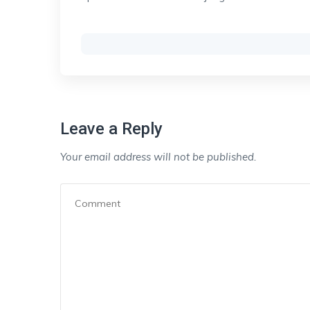
Leave a Reply
Your email address will not be published.