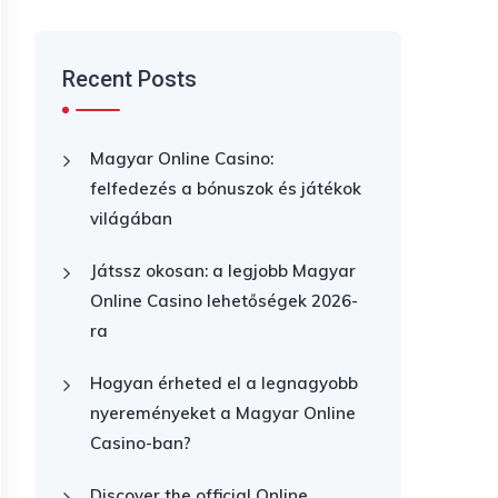
Recent Posts
Magyar Online Casino:
felfedezés a bónuszok és játékok
világában
Játssz okosan: a legjobb Magyar
Online Casino lehetőségek 2026-
ra
Hogyan érheted el a legnagyobb
nyereményeket a Magyar Online
Casino-ban?
Discover the official Online