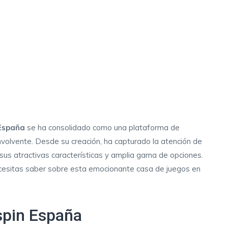
 España
se ha consolidado como una plataforma de
nvolvente. Desde su creación, ha capturado la atención de
 sus atractivas características y amplia gama de opciones.
ecesitas saber sobre esta emocionante casa de juegos en
aspin España