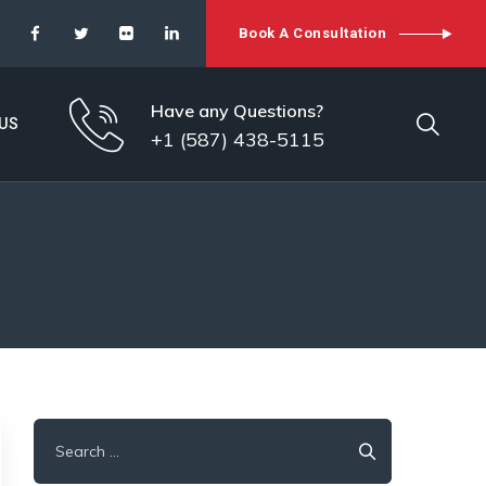
Book A Consultation
Have any Questions?
US
+1 (587) 438-5115
Search
for: