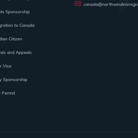
canada@northwindimmigra
ts Sponsorship
ration to Canada
ian Citizen
als and Appeals
or Visa
y Sponsorship
 Permit