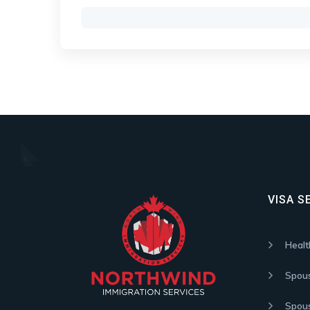
VISA S
Healt
Spou
Spous