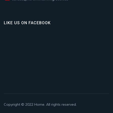
LIKE US ON FACEBOOK
Copyright © 2022
Home
. All rights reserved.