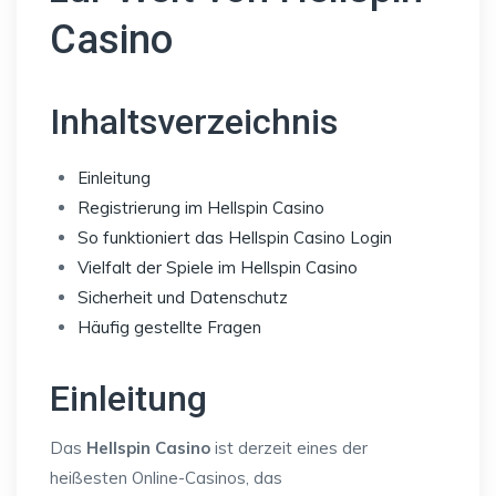
Casino
Inhaltsverzeichnis
Einleitung
Registrierung im Hellspin Casino
So funktioniert das Hellspin Casino Login
Vielfalt der Spiele im Hellspin Casino
Sicherheit und Datenschutz
Häufig gestellte Fragen
Einleitung
Das
Hellspin Casino
ist derzeit eines der
heißesten Online-Casinos, das