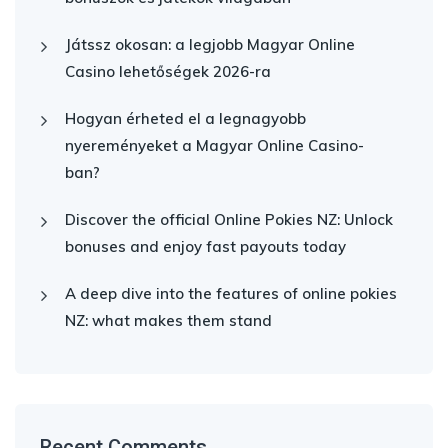
Játssz okosan: a legjobb Magyar Online
Casino lehetőségek 2026-ra
Hogyan érheted el a legnagyobb
nyereményeket a Magyar Online Casino-
ban?
Discover the official Online Pokies NZ: Unlock
bonuses and enjoy fast payouts today
A deep dive into the features of online pokies
NZ: what makes them stand
Recent Comments