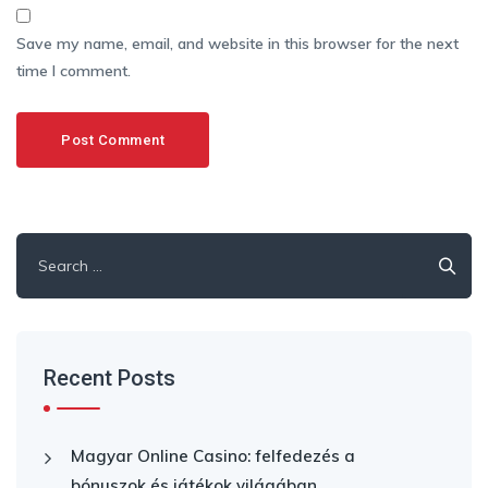
Save my name, email, and website in this browser for the next
time I comment.
Search
for:
Recent Posts
Magyar Online Casino: felfedezés a
bónuszok és játékok világában