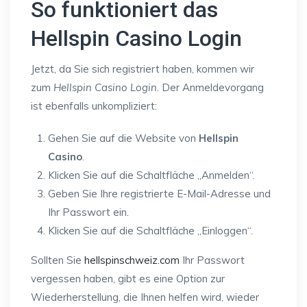
So funktioniert das
Hellspin Casino Login
Jetzt, da Sie sich registriert haben, kommen wir
zum
Hellspin Casino Login
. Der Anmeldevorgang
ist ebenfalls unkompliziert:
Gehen Sie auf die Website von
Hellspin
Casino
.
Klicken Sie auf die Schaltfläche „Anmelden“.
Geben Sie Ihre registrierte E-Mail-Adresse und
Ihr Passwort ein.
Klicken Sie auf die Schaltfläche „Einloggen“.
Sollten Sie
hellspinschweiz.com
Ihr Passwort
vergessen haben, gibt es eine Option zur
Wiederherstellung, die Ihnen helfen wird, wieder