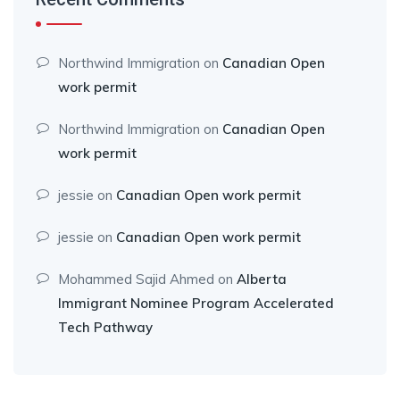
Northwind Immigration
on
Canadian Open
work permit
Northwind Immigration
on
Canadian Open
work permit
jessie
on
Canadian Open work permit
jessie
on
Canadian Open work permit
Mohammed Sajid Ahmed
on
Alberta
Immigrant Nominee Program Accelerated
Tech Pathway