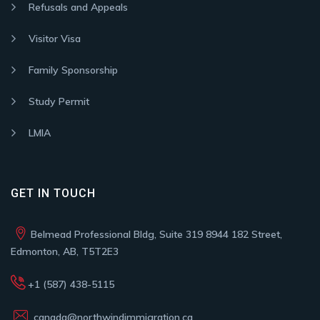
Refusals and Appeals
Visitor Visa
Family Sponsorship
Study Permit
LMIA
GET IN TOUCH
Belmead Professional Bldg, Suite 319 8944 182 Street,
Edmonton, AB, T5T2E3
+1 (587) 438-5115
canada@northwindimmigration.ca