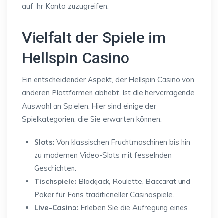
auf Ihr Konto zuzugreifen.
Vielfalt der Spiele im
Hellspin Casino
Ein entscheidender Aspekt, der Hellspin Casino von
anderen Plattformen abhebt, ist die hervorragende
Auswahl an Spielen. Hier sind einige der
Spielkategorien, die Sie erwarten können:
Slots:
Von klassischen Fruchtmaschinen bis hin
zu modernen Video-Slots mit fesselnden
Geschichten.
Tischspiele:
Blackjack, Roulette, Baccarat und
Poker für Fans traditioneller Casinospiele.
Live-Casino:
Erleben Sie die Aufregung eines