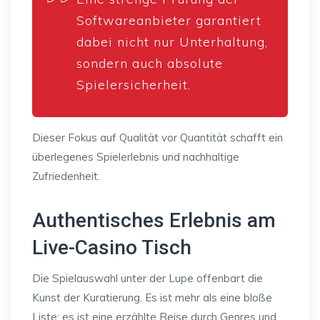
Softwareanbieter garantiert
dabei nicht nur Unterhaltung,
sondern auch absolute
Spielersicherheit.
Dieser Fokus auf Qualität vor Quantität schafft ein
überlegenes Spielerlebnis und nachhaltige
Zufriedenheit.
Authentisches Erlebnis am
Live-Casino Tisch
Die Spielauswahl unter der Lupe offenbart die
Kunst der Kuratierung. Es ist mehr als eine bloße
Liste; es ist eine erzählte Reise durch Genres und