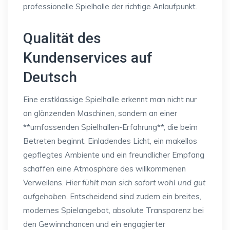
professionelle Spielhalle der richtige Anlaufpunkt.
Qualität des
Kundenservices auf
Deutsch
Eine erstklassige Spielhalle erkennt man nicht nur
an glänzenden Maschinen, sondern an einer
**umfassenden Spielhallen-Erfahrung**, die beim
Betreten beginnt. Einladendes Licht, ein makellos
gepflegtes Ambiente und ein freundlicher Empfang
schaffen eine Atmosphäre des willkommenen
Verweilens.
Hier fühlt man sich sofort wohl und gut
aufgehoben.
Entscheidend sind zudem ein breites,
modernes Spielangebot, absolute Transparenz bei
den Gewinnchancen und ein engagierter