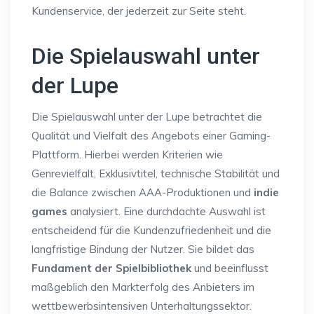
Kundenservice, der jederzeit zur Seite steht.
Die Spielauswahl unter
der Lupe
Die Spielauswahl unter der Lupe betrachtet die
Qualität und Vielfalt des Angebots einer Gaming-
Plattform. Hierbei werden Kriterien wie
Genrevielfalt, Exklusivtitel, technische Stabilität und
die Balance zwischen AAA-Produktionen und
indie
games
analysiert. Eine durchdachte Auswahl ist
entscheidend für die Kundenzufriedenheit und die
langfristige Bindung der Nutzer. Sie bildet das
Fundament der Spielbibliothek
und beeinflusst
maßgeblich den Markterfolg des Anbieters im
wettbewerbsintensiven Unterhaltungssektor.