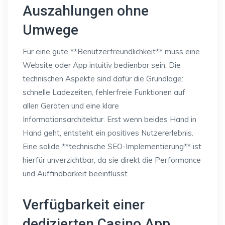
Auszahlungen ohne
Umwege
Für eine gute **Benutzerfreundlichkeit** muss eine
Website oder App intuitiv bedienbar sein. Die
technischen Aspekte sind dafür die Grundlage:
schnelle Ladezeiten, fehlerfreie Funktionen auf
allen Geräten und eine klare
Informationsarchitektur. Erst wenn beides Hand in
Hand geht, entsteht ein positives Nutzererlebnis.
Eine solide **technische SEO-Implementierung** ist
hierfür unverzichtbar, da sie direkt die Performance
und Auffindbarkeit beeinflusst.
Verfügbarkeit einer
dedizierten Casino App