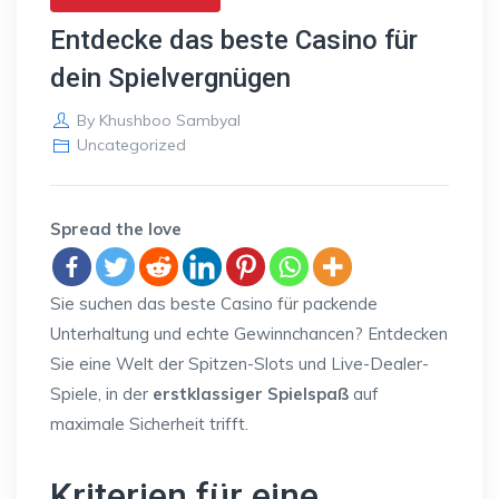
Entdecke das beste Casino für
dein Spielvergnügen
By
Khushboo Sambyal
Uncategorized
Spread the love
Sie suchen das beste Casino für packende
Unterhaltung und echte Gewinnchancen? Entdecken
Sie eine Welt der Spitzen-Slots und Live-Dealer-
Spiele, in der
erstklassiger Spielspaß
auf
maximale Sicherheit trifft.
Kriterien für eine