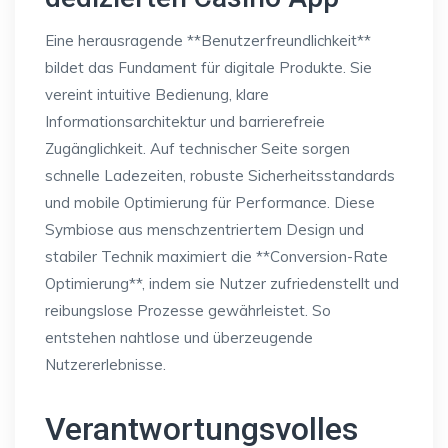
Eine herausragende **Benutzerfreundlichkeit**
bildet das Fundament für digitale Produkte. Sie
vereint intuitive Bedienung, klare
Informationsarchitektur und barrierefreie
Zugänglichkeit. Auf technischer Seite sorgen
schnelle Ladezeiten, robuste Sicherheitsstandards
und mobile Optimierung für Performance. Diese
Symbiose aus menschzentriertem Design und
stabiler Technik maximiert die **Conversion-Rate
Optimierung**, indem sie Nutzer zufriedenstellt und
reibungslose Prozesse gewährleistet. So
entstehen nahtlose und überzeugende
Nutzererlebnisse.
Verantwortungsvolles