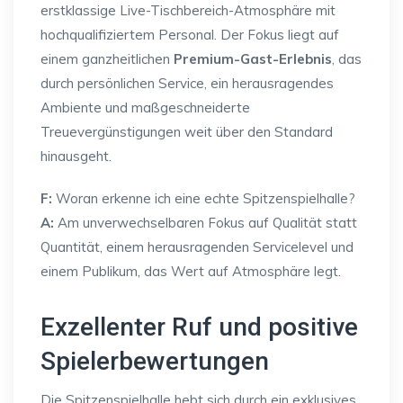
erstklassige Live-Tischbereich-Atmosphäre mit
hochqualifiziertem Personal. Der Fokus liegt auf
einem ganzheitlichen
Premium-Gast-Erlebnis
, das
durch persönlichen Service, ein herausragendes
Ambiente und maßgeschneiderte
Treuevergünstigungen weit über den Standard
hinausgeht.
F:
Woran erkenne ich eine echte Spitzenspielhalle?
A:
Am unverwechselbaren Fokus auf Qualität statt
Quantität, einem herausragenden Servicelevel und
einem Publikum, das Wert auf Atmosphäre legt.
Exzellenter Ruf und positive
Spielerbewertungen
Die Spitzenspielhalle hebt sich durch ein exklusives