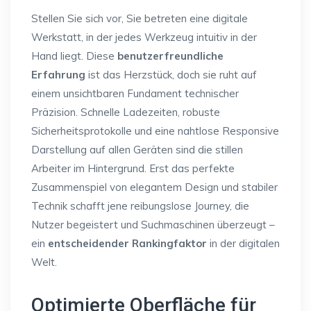
Stellen Sie sich vor, Sie betreten eine digitale
Werkstatt, in der jedes Werkzeug intuitiv in der
Hand liegt. Diese
benutzerfreundliche
Erfahrung
ist das Herzstück, doch sie ruht auf
einem unsichtbaren Fundament technischer
Präzision. Schnelle Ladezeiten, robuste
Sicherheitsprotokolle und eine nahtlose Responsive
Darstellung auf allen Geräten sind die stillen
Arbeiter im Hintergrund. Erst das perfekte
Zusammenspiel von elegantem Design und stabiler
Technik schafft jene reibungslose Journey, die
Nutzer begeistert und Suchmaschinen überzeugt –
ein
entscheidender Rankingfaktor
in der digitalen
Welt.
Optimierte Oberfläche für