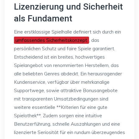
Lizenzierung und Sicherheit
als Fundament
Eine erstklassige Spielhalle definiert sich durch ein
umfassendes Sicherheitskonzept
, das
persönlichen Schutz und faire Spiele garantiert.
Entscheidend ist ein breites, hochwertiges
Spielangebot von renommierten Herstellern, das
alle beliebten Genres abdeckt. Ein herausragender
Kundenservice, verfügbar über mehrkanalige
Supportwege, sowie attraktive Bonusangebote
mit transparenten Umsatzbedingungen sind
weitere essentielle **Kriterien für eine gute
Spielothek**. Zudem sorgen eine intuitive
Benutzerführung, schnelle Auszahlungen und eine
lizenzierte Seriosität für ein rundum überzeugendes