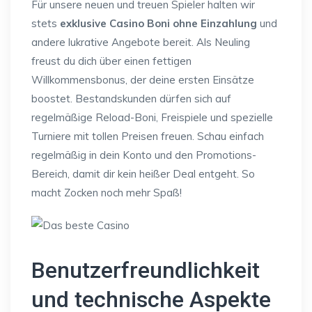
Für unsere neuen und treuen Spieler halten wir
stets
exklusive Casino Boni ohne Einzahlung
und
andere lukrative Angebote bereit. Als Neuling
freust du dich über einen fettigen
Willkommensbonus, der deine ersten Einsätze
boostet. Bestandskunden dürfen sich auf
regelmäßige Reload-Boni, Freispiele und spezielle
Turniere mit tollen Preisen freuen. Schau einfach
regelmäßig in dein Konto und den Promotions-
Bereich, damit dir kein heißer Deal entgeht. So
macht Zocken noch mehr Spaß!
Benutzerfreundlichkeit
und technische Aspekte