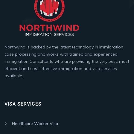
Northwind is backed by the latest technology in immigration
case processing and works with trained and experienced
immigration Consultants who are providing the very best, most
efficient and cost-effective immigration and visa services
available.
VISA SERVICES
Healthcare Worker Visa