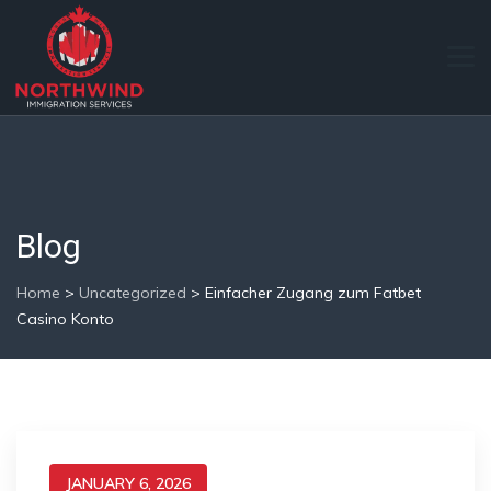
Blog
Home
>
Uncategorized
>
Einfacher Zugang zum Fatbet
Casino Konto
JANUARY 6, 2026