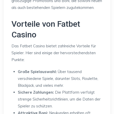
großzügige Promotions und Boni, die sowohl neuen
als auch bestehenden Spielern zugutekommen.
Vorteile von Fatbet
Casino
Das Fatbet Casino bietet zahlreiche Vorteile für
Spieler. Hier sind einige der hervorstechendsten
Punkte:
Große Spielauswahl:
Über tausend
verschiedene Spiele, darunter Slots, Roulette,
Blackjack, und vieles mehr.
Sichere Zahlungen:
Die Plattform verfolgt
strenge Sicherheitsrichtlinien, um die Daten der
Spieler zu schützen.
Attraktive Boni:
Neukunden erhalten oft