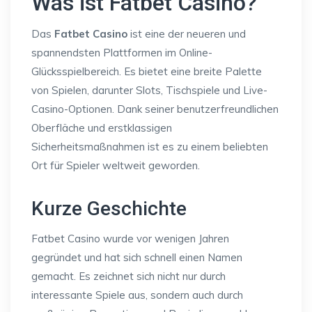
Was ist Fatbet Casino?
Das
Fatbet Casino
ist eine der neueren und
spannendsten Plattformen im Online-
Glücksspielbereich. Es bietet eine breite Palette
von Spielen, darunter Slots, Tischspiele und Live-
Casino-Optionen. Dank seiner benutzerfreundlichen
Oberfläche und erstklassigen
Sicherheitsmaßnahmen ist es zu einem beliebten
Ort für Spieler weltweit geworden.
Kurze Geschichte
Fatbet Casino wurde vor wenigen Jahren
gegründet und hat sich schnell einen Namen
gemacht. Es zeichnet sich nicht nur durch
interessante Spiele aus, sondern auch durch