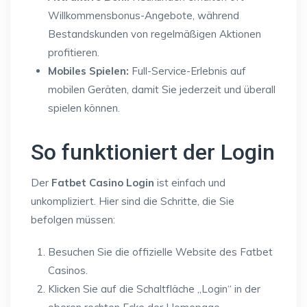
Willkommensbonus-Angebote, während
Bestandskunden von regelmäßigen Aktionen
profitieren.
Mobiles Spielen:
Full-Service-Erlebnis auf
mobilen Geräten, damit Sie jederzeit und überall
spielen können.
So funktioniert der Login
Der
Fatbet Casino Login
ist einfach und
unkompliziert. Hier sind die Schritte, die Sie
befolgen müssen:
Besuchen Sie die offizielle Website des Fatbet
Casinos.
Klicken Sie auf die Schaltfläche „Login“ in der