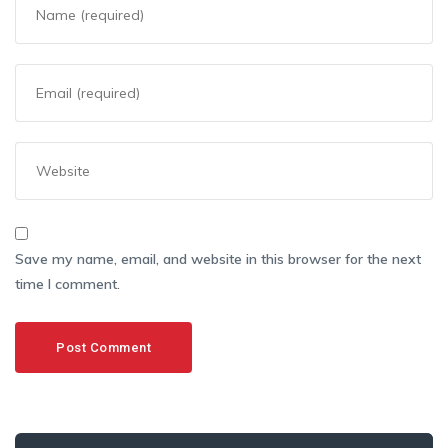
Save my name, email, and website in this browser for the next
time I comment.
Search