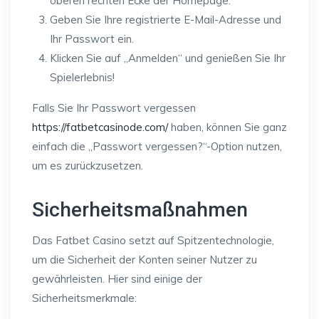
oberen rechten Ecke der Homepage.
Geben Sie Ihre registrierte E-Mail-Adresse und
Ihr Passwort ein.
Klicken Sie auf „Anmelden“ und genießen Sie Ihr
Spielerlebnis!
Falls Sie Ihr Passwort vergessen
https://fatbetcasinode.com/
haben, können Sie ganz
einfach die „Passwort vergessen?“-Option nutzen,
um es zurückzusetzen.
Sicherheitsmaßnahmen
Das Fatbet Casino setzt auf Spitzentechnologie,
um die Sicherheit der Konten seiner Nutzer zu
gewährleisten. Hier sind einige der
Sicherheitsmerkmale: