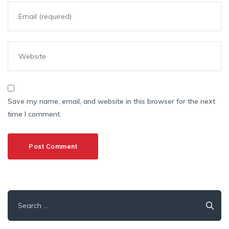
Save my name, email, and website in this browser for the next
time I comment.
Search
for: