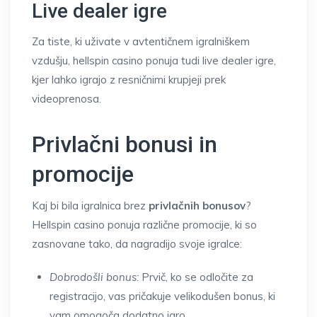
Live dealer igre
Za tiste, ki uživate v avtentičnem igralniškem
vzdušju, hellspin casino ponuja tudi live dealer igre,
kjer lahko igrajo z resničnimi krupjeji prek
videoprenosa.
Privlačni bonusi in
promocije
Kaj bi bila igralnica brez
privlačnih bonusov
?
Hellspin casino ponuja različne promocije, ki so
zasnovane tako, da nagradijo svoje igralce:
Dobrodošli bonus:
Prvič, ko se odločite za
registracijo, vas pričakuje velikodušen bonus, ki
vam omogoča dodatno igro.