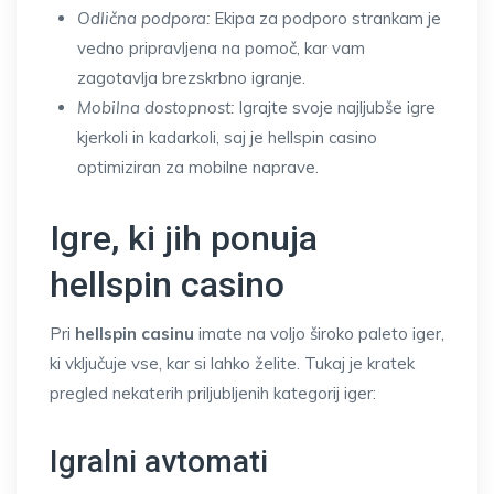
Odlična podpora:
Ekipa za podporo strankam je
vedno pripravljena na pomoč, kar vam
zagotavlja brezskrbno igranje.
Mobilna dostopnost:
Igrajte svoje najljubše igre
kjerkoli in kadarkoli, saj je hellspin casino
optimiziran za mobilne naprave.
Igre, ki jih ponuja
hellspin casino
Pri
hellspin casinu
imate na voljo široko paleto iger,
ki vključuje vse, kar si lahko želite. Tukaj je kratek
pregled nekaterih priljubljenih kategorij iger:
Igralni avtomati