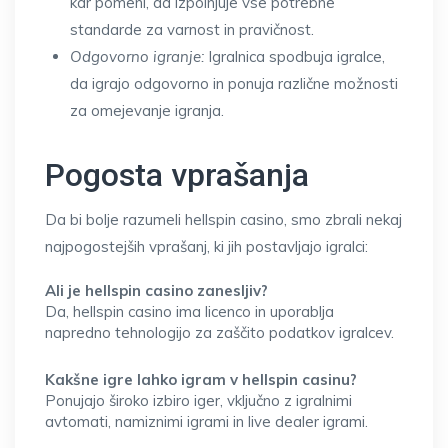
kar pomeni, da izpolnjuje vse potrebne
standarde za varnost in pravičnost.
Odgovorno igranje:
Igralnica spodbuja igralce,
da igrajo odgovorno in ponuja različne možnosti
za omejevanje igranja.
Pogosta vprašanja
Da bi bolje razumeli hellspin casino, smo zbrali nekaj
najpogostejših vprašanj, ki jih postavljajo igralci:
Ali je hellspin casino zanesljiv?
Da, hellspin casino ima licenco in uporablja
napredno tehnologijo za zaščito podatkov igralcev.
Kakšne igre lahko igram v hellspin casinu?
Ponujajo široko izbiro iger, vključno z igralnimi
avtomati, namiznimi igrami in live dealer igrami.