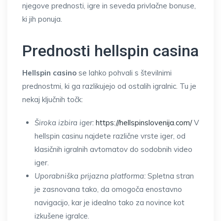
njegove prednosti, igre in seveda privlačne bonuse,
ki jih ponuja.
Prednosti hellspin casina
Hellspin casino
se lahko pohvali s številnimi
prednostmi, ki ga razlikujejo od ostalih igralnic. Tu je
nekaj ključnih točk:
Široka izbira iger:
https://hellspinslovenija.com/
V
hellspin casinu najdete različne vrste iger, od
klasičnih igralnih avtomatov do sodobnih video
iger.
Uporabniška prijazna platforma:
Spletna stran
je zasnovana tako, da omogoča enostavno
navigacijo, kar je idealno tako za novince kot
izkušene igralce.