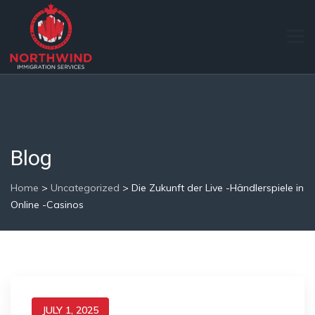
Blog
Home
>
Uncategorized
>
Die Zukunft der Live -Händlerspiele in
Online -Casinos
JULY 1, 2025