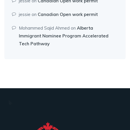
jessie
on
Canadian Open work permit
jessie
on
Canadian Open work permit
Mohammed Sajid Ahmed
on
Alberta
Immigrant Nominee Program Accelerated
Tech Pathway