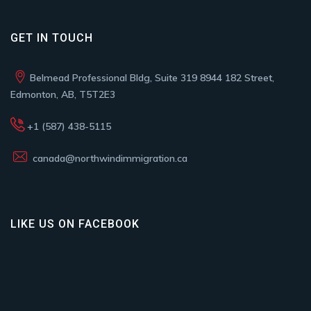
GET IN TOUCH
Belmead Professional Bldg, Suite 319 8944 182 Street,
Edmonton, AB, T5T2E3
+1 (587) 438-5115
canada@northwindimmigration.ca
LIKE US ON FACEBOOK