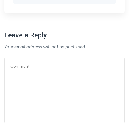
Leave a Reply
Your email address will not be published.