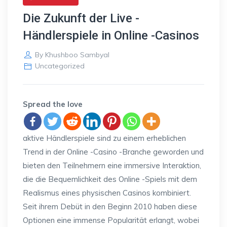
Die Zukunft der Live -
Händlerspiele in Online -Casinos
By
Khushboo Sambyal
Uncategorized
Spread the love
aktive Händlerspiele sind zu einem erheblichen
Trend in der Online -Casino -Branche geworden und
bieten den Teilnehmern eine immersive Interaktion,
die die Bequemlichkeit des Online -Spiels mit dem
Realismus eines physischen Casinos kombiniert.
Seit ihrem Debüt in den Beginn 2010 haben diese
Optionen eine immense Popularität erlangt, wobei