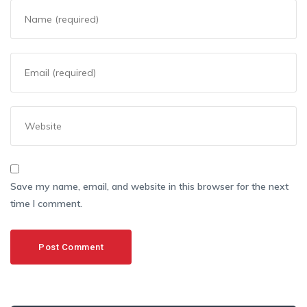
Save my name, email, and website in this browser for the next
time I comment.