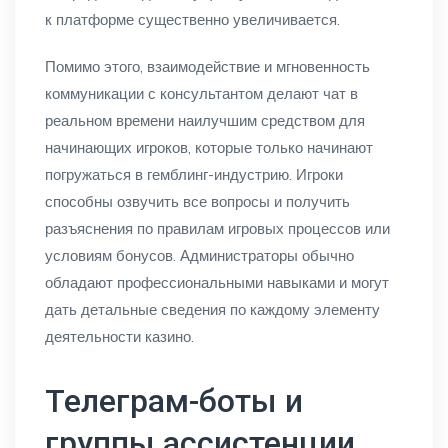
к платформе существенно увеличивается.
Помимо этого, взаимодействие и мгновенность
коммуникации с консультантом делают чат в
реальном времени наилучшим средством для
начинающих игроков, которые только начинают
погружаться в гемблинг-индустрию. Игроки
способны озвучить все вопросы и получить
разъяснения по правилам игровых процессов или
условиям бонусов. Администраторы обычно
обладают профессиональными навыками и могут
дать детальные сведения по каждому элементу
деятельности казино.
Телеграм-боты и
группы ассистенции