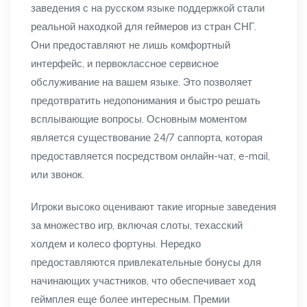
заведения с на русском языке поддержкой стали
реальной находкой для геймеров из стран СНГ.
Они предоставляют не лишь комфортный
интерфейс, и первоклассное сервисное
обслуживание на вашем языке. Это позволяет
предотвратить недопонимания и быстро решать
всплывающие вопросы. Основным моментом
является существование 24/7 саппорта, которая
предоставляется посредством онлайн-чат, e-mail,
или звонок.
Игроки высоко оценивают такие игорные заведения
за множество игр, включая слоты, техасский
холдем и колесо фортуны. Нередко
предоставляются привлекательные бонусы для
начинающих участников, что обеспечивает ход
геймплея еще более интересным. Премии