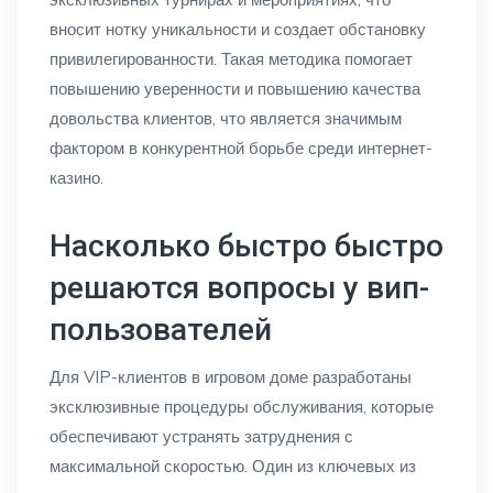
вносит нотку уникальности и создает обстановку
привилегированности. Такая методика помогает
повышению уверенности и повышению качества
довольства клиентов, что является значимым
фактором в конкурентной борьбе среди интернет-
казино.
Насколько быстро быстро
решаются вопросы у вип-
пользователей
Для VIP-клиентов в игровом доме разработаны
эксклюзивные процедуры обслуживания, которые
обеспечивают устранять затруднения с
максимальной скоростью. Один из ключевых из