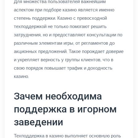
Для множества пользователей важнейшим
аспектом при подборе казино является именно
степень поддержки. Казино с превосходной
техподдержкой не только помогают решить
затруднения, но и предоставляют консультации по
различным элементам игры, от регламентов до
акционных предложений. Такое порождает доверие
и укрепляет верность у группы клиентов, что в
свою порядок повышает трафик и доходность
казино.
Зачем необходима
поддержка в игорном
заведении
Техподдержка в казино выполняет основную роль