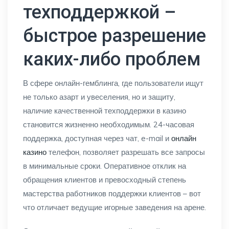
техподдержкой –
быстрое разрешение
каких-либо проблем
В сфере онлайн-гемблинга, где пользователи ищут
не только азарт и увеселения, но и защиту,
наличие качественной техподдержки в казино
становится жизненно необходимым. 24-часовая
поддержка, доступная через чат, e-mail и
онлайн
казино
телефон, позволяет разрешать все запросы
в минимальные сроки. Оперативное отклик на
обращения клиентов и превосходный степень
мастерства работников поддержки клиентов – вот
что отличает ведущие игорные заведения на арене.