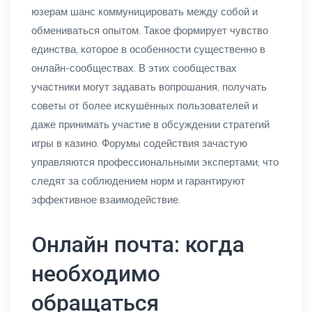
юзерам шанс коммуницировать между собой и
обмениваться опытом. Такое формирует чувство
единства, которое в особенности существенно в
онлайн-сообществах. В этих сообществах
участники могут задавать вопрошания, получать
советы от более искушённых пользователей и
даже принимать участие в обсуждении стратегий
игры в казино. Форумы содействия зачастую
управляются профессиональными экспертами, что
следят за соблюдением норм и гарантируют
эффективное взаимодействие.
Онлайн почта: когда
необходимо
обращаться