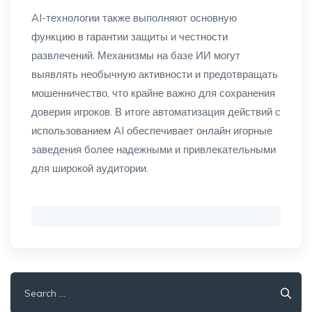
AI-технологии также выполняют основную
функцию в гарантии защиты и честности
развлечений. Механизмы на базе ИИ могут
выявлять необычную активности и предотвращать
мошенничество, что крайне важно для сохранения
доверия игроков. В итоге автоматизация действий с
использованием AI обеспечивает онлайн игорные
заведения более надежными и привлекательными
для широкой аудитории.
Search
for: