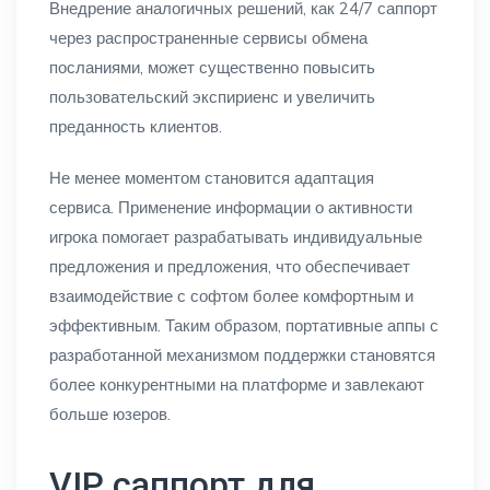
Внедрение аналогичных решений, как 24/7 саппорт
через распространенные сервисы обмена
посланиями, может существенно повысить
пользовательский экспириенс и увеличить
преданность клиентов.
Не менее моментом становится адаптация
сервиса. Применение информации о активности
игрока помогает разрабатывать индивидуальные
предложения и предложения, что обеспечивает
взаимодействие с софтом более комфортным и
эффективным. Таким образом, портативные аппы с
разработанной механизмом поддержки становятся
более конкурентными на платформе и завлекают
больше юзеров.
VIP саппорт для