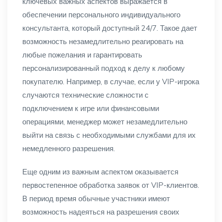
ключевых важных аспектов выражается в
обеспечении персонального индивидуального
консультанта, который доступный 24/7. Такое дает
возможность незамедлительно реагировать на
любые пожелания и гарантировать
персонализированный подход к делу к любому
покупателю. Например, в случае, если у VIP-игрока
случаются технические сложности с
подключением к игре или финансовыми
операциями, менеджер может незамедлительно
выйти на связь с необходимыми службами для их
немедленного разрешения.
Еще одним из важным аспектом оказывается
первостепенное обработка заявок от VIP-клиентов.
В период время обычные участники имеют
возможность надеяться на разрешения своих