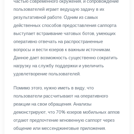
частью современного окружения, и сопровождение
пользователей играет ведущую задачу в их
результативной работе. Одним из самых
действенных способов предоставления саппорта
выступает встраивание чатовых ботов, умеющих
оперативно отвечать на распространенные
вопросы и вести юзеров к важным источникам.
Данное дает возможность существенно сократить
нагрузку на службу поддержки и увеличить
удовлетворение пользователей.
Помимо этого, нужно иметь в виду, что
пользователи рассчитывают на оперативного
реакции на свои обращения. Анализы
демонстрируют, что 70% юзеров мобильных аппов
отдают предпочтение мгновенную саппорт через
общение или мессенджинговые приложения.