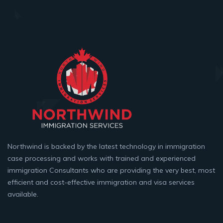
Northwind is backed by the latest technology in immigration
case processing and works with trained and experienced
immigration Consultants who are providing the very best, most
efficient and cost-effective immigration and visa services
available.