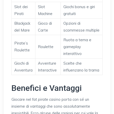
Slot dei
Slot
Giochi bonus e giri
Pirati
Machine
gratuiti
Blackjack
Gioco di
Opzioni di
del Mare
Carte
scommesse multiple
Ruota a tema e
Pirate’s
Roulette
gameplay
Roulette
interattivo
Giochi di
Avventure
Scelte che
Avventura
Interactive
influenzano la trama
Benefici e Vantaggi
Giocare nel
fat pirate casino
porta con sé un
insieme di vantaggi che sono assolutamente
irresistibili. Ecco alcune delle ragioni per cui vale la