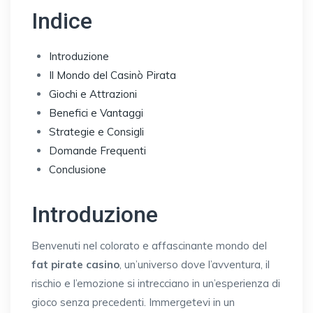
Indice
Introduzione
Il Mondo del Casinò Pirata
Giochi e Attrazioni
Benefici e Vantaggi
Strategie e Consigli
Domande Frequenti
Conclusione
Introduzione
Benvenuti nel colorato e affascinante mondo del
fat pirate casino
, un’universo dove l’avventura, il
rischio e l’emozione si intrecciano in un’esperienza di
gioco senza precedenti. Immergetevi in un