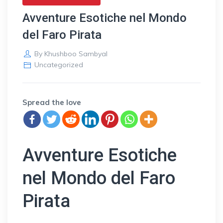
Avventure Esotiche nel Mondo
del Faro Pirata
By
Khushboo Sambyal
Uncategorized
Spread the love
Avventure Esotiche
nel Mondo del Faro
Pirata