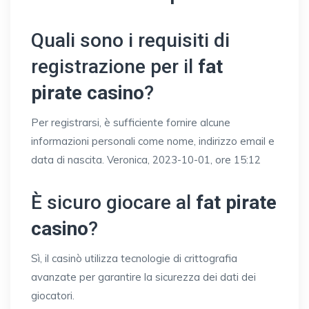
Quali sono i requisiti di
registrazione per il
fat
pirate casino
?
Per registrarsi, è sufficiente fornire alcune
informazioni personali come nome, indirizzo email e
data di nascita. Veronica, 2023-10-01, ore 15:12
È sicuro giocare al
fat pirate
casino
?
Sì, il casinò utilizza tecnologie di crittografia
avanzate per garantire la sicurezza dei dati dei
giocatori.