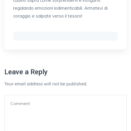
casinò saprà come sorprendervi e intrigarvi,
regalando emozioni indimenticabili. Armatevi di
coraggio e salpate verso il tesoro!
Leave a Reply
Your email address will not be published.