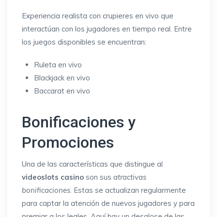
Experiencia realista con crupieres en vivo que
interactúan con los jugadores en tiempo real. Entre
los juegos disponibles se encuentran:
Ruleta en vivo
Blackjack en vivo
Baccarat en vivo
Bonificaciones y
Promociones
Una de las características que distingue al
videoslots casino
son sus
atractivas
bonificaciones
. Estas se actualizan regularmente
para captar la atención de nuevos jugadores y para
premiar a los leales. Aquí hay un desglose de las