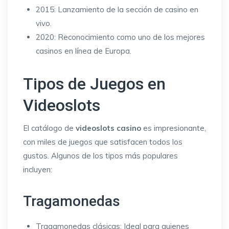
2015: Lanzamiento de la sección de casino en
vivo.
2020: Reconocimiento como uno de los mejores
casinos en línea de Europa.
Tipos de Juegos en
Videoslots
El catálogo de
videoslots casino
es impresionante,
con miles de juegos que satisfacen todos los
gustos. Algunos de los tipos más populares
incluyen:
Tragamonedas
Tragamonedas clásicas: Ideal para quienes