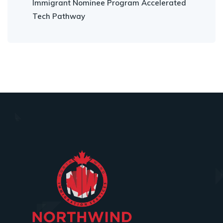
Immigrant Nominee Program Accelerated
Tech Pathway