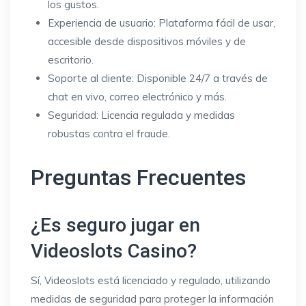
los gustos.
Experiencia de usuario: Plataforma fácil de usar,
accesible desde dispositivos móviles y de
escritorio.
Soporte al cliente: Disponible 24/7 a través de
chat en vivo, correo electrónico y más.
Seguridad: Licencia regulada y medidas
robustas contra el fraude.
Preguntas Frecuentes
¿Es seguro jugar en
Videoslots Casino?
Sí, Videoslots está licenciado y regulado, utilizando
medidas de seguridad para proteger la información