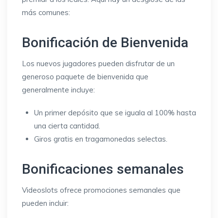
más comunes:
Bonificación de Bienvenida
Los nuevos jugadores pueden disfrutar de un
generoso paquete de bienvenida que
generalmente incluye:
Un primer depósito que se iguala al 100% hasta
una cierta cantidad.
Giros gratis en tragamonedas selectas.
Bonificaciones semanales
Videoslots ofrece promociones semanales que
pueden incluir: