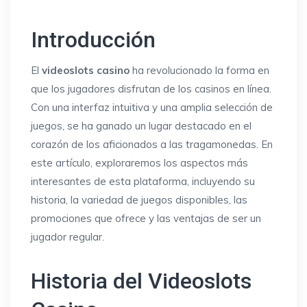
Introducción
El
videoslots casino
ha revolucionado la forma en
que los jugadores disfrutan de los casinos en línea.
Con una interfaz intuitiva y una amplia selección de
juegos, se ha ganado un lugar destacado en el
corazón de los aficionados a las tragamonedas. En
este artículo, exploraremos los aspectos más
interesantes de esta plataforma, incluyendo su
historia, la variedad de juegos disponibles, las
promociones que ofrece y las ventajas de ser un
jugador regular.
Historia del Videoslots