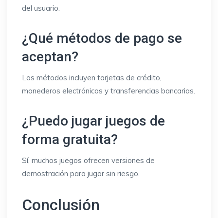
del usuario.
¿Qué métodos de pago se
aceptan?
Los métodos incluyen tarjetas de crédito,
monederos electrónicos y transferencias bancarias.
¿Puedo jugar juegos de
forma gratuita?
Sí, muchos juegos ofrecen versiones de
demostración para jugar sin riesgo.
Conclusión