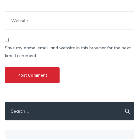
Save my name, email, and website in this browser for the next
time I comment.
Search
for: