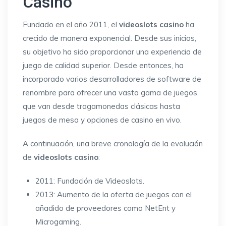
Casino
Fundado en el año 2011, el
videoslots casino
ha
crecido de manera exponencial. Desde sus inicios,
su objetivo ha sido proporcionar una experiencia de
juego de calidad superior. Desde entonces, ha
incorporado varios desarrolladores de software de
renombre para ofrecer una vasta gama de juegos,
que van desde tragamonedas clásicas hasta
juegos de mesa y opciones de casino en vivo.
A continuación, una breve cronología de la evolución
de
videoslots casino
:
2011: Fundación de Videoslots.
2013: Aumento de la oferta de juegos con el
añadido de proveedores como NetEnt y
Microgaming.