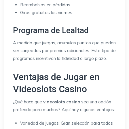
Reembolsos en pérdidas.
Giros gratuitos los viernes.
Programa de Lealtad
A medida que juegas, acumulas puntos que pueden
ser canjeados por premios adicionales. Este tipo de
programas incentivan la fidelidad a largo plazo.
Ventajas de Jugar en
Videoslots Casino
¿Qué hace que
videoslots casino
sea una opción
preferida para muchos? Aquí hay algunas ventajas:
Variedad de juegos: Gran selección para todos