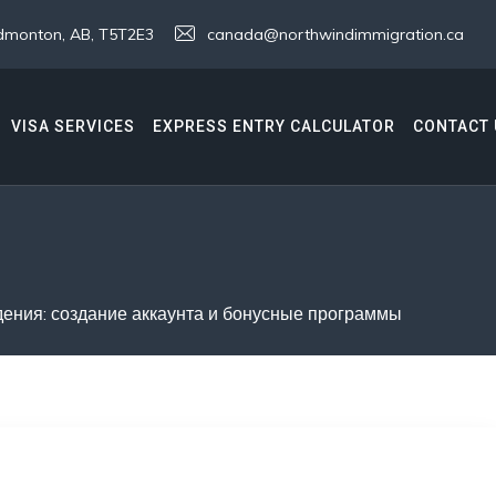
 Edmonton, AB, T5T2E3
canada@northwindimmigration.ca
VISA SERVICES
EXPRESS ENTRY CALCULATOR
CONTACT 
дения: создание аккаунта и бонусные программы