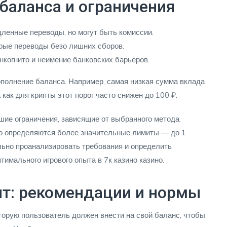
баланса и ограничения
дленные переводы, но могут быть комиссии.
стрые переводы безо лишних сборов.
инкогнито и неимение банковских барьеров.
полнение баланса. Например, самая низкая сумма вклада
 как для крипты этот порог часто снижен до 100 ₽.
шие ограничения, зависящие от выбранного метода.
о определяются более значительные лимиты — до 1
льно проанализировать требования и определить
имального игрового опыта в 7к казино казино.
т: рекомендации и нормы
торую пользователь должен внести на свой баланс, чтобы