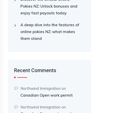
Pokies NZ: Unlock bonuses and
enjoy fast payouts today
A deep dive into the features of
online pokies NZ: what makes
them stand
Recent Comments
Northwind Immigration
on
Canadian Open work permit
Northwind Immigration
on