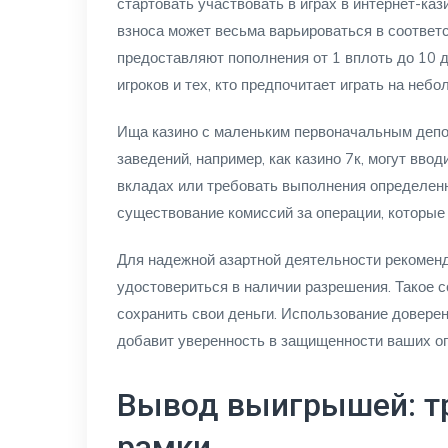
стартовать участвовать в играх в интернет-ка
взноса может весьма варьироваться в соответ
предоставляют пополнения от 1 вплоть до 10 
игроков и тех, кто предпочитает играть на неб
Ища казино с маленьким первоначальным депоз
заведений, например, как казино 7к, могут вво
вкладах или требовать выполнения определенн
существование комиссий за операции, которые 
Для надежной азартной деятельности рекоменд
удостовериться в наличии разрешения. Такое 
сохранить свои деньги. Использование доверен
добавит уверенность в защищенности ваших о
Вывод выигрышей: т
рамки