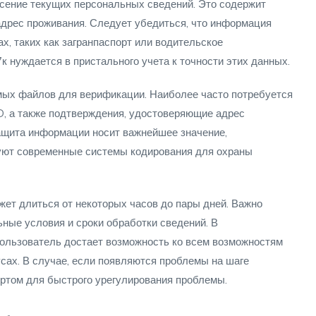
сение текущих персональных сведений. Это содержит
 адрес проживания. Следует убедиться, что информация
х, таких как загранпаспорт или водительское
7к нуждается в пристального учета к точности этих данных.
ых файлов для верификации. Наиболее часто потребуется
ID, а также подтверждения, удостоверяющие адрес
ащита информации носит важнейшее значение,
уют современные системы кодирования для охраны
жет длиться от некоторых часов до пары дней. Важно
льные условия и сроки обработки сведений. В
ользователь достает возможность ко всем возможностям
усах. В случае, если появляются проблемы на шаге
ортом для быстрого урегулирования проблемы.