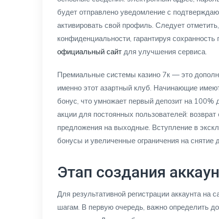
будет отправлено уведомление с подтверждаю
активировать свой профиль. Следует отметить,
конфиденциальности, гарантируя сохранность 
официальный сайт
для улучшения сервиса.
Премиальные системы казино 7к — это дополни
именно этот азартный клуб. Начинающие имею
бонус, что умножает первый депозит на 100% 
акции для постоянных пользователей: возвра
предложения на выходные. Вступление в экск
бонусы и увеличенные ограничения на снятие д
Этап создания аккаун
Для результативной регистрации аккаунта на 
шагам. В первую очередь, важно определить 