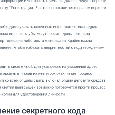
 информации и честность геймплея. Далее следует перейти
опку “Регистрация”. Часто она находится в правом верхнем
необходимо указать ключевые информацию: имя, адрес
нные игровые клубы могут просить дополнительно
мер телефона либо место жительства. Крайне важно
едения, чтобы избежать неприятностей с подтверждением
дить свою e-mail. Для указанного на указанный адрес
аккаунта. Нажав на нее, игрок оканчивает процесс
уп ко всем опциям сайта, включая опцию депозита средств
ля снятия выигрышей возможно потребуется пройти процесс
-копии для удостоверения личности.
ление секретного кода