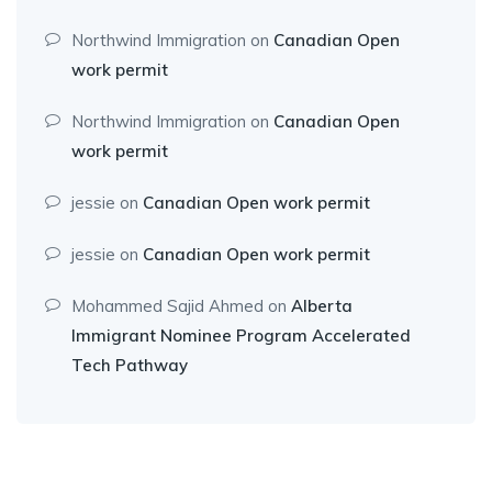
Northwind Immigration
on
Canadian Open
work permit
Northwind Immigration
on
Canadian Open
work permit
jessie
on
Canadian Open work permit
jessie
on
Canadian Open work permit
Mohammed Sajid Ahmed
on
Alberta
Immigrant Nominee Program Accelerated
Tech Pathway