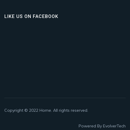
LIKE US ON FACEBOOK
Copyright © 2022
Home
. All rights reserved.
Powered By
EvolverTech