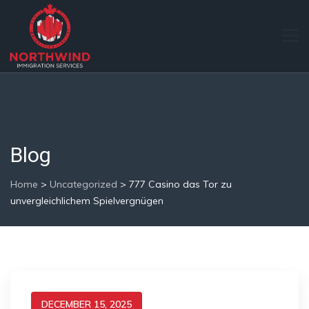
Blog
Home
>
Uncategorized
>
777 Casino das Tor zu
unvergleichlichem Spielvergnügen
DECEMBER 15, 2025