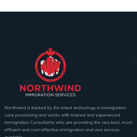
Northwind is backed by the latest technology in immigration
case processing and works with trained and experienced
immigration Consultants who are providing the very best, most
efficient and cost-effective immigration and visa services