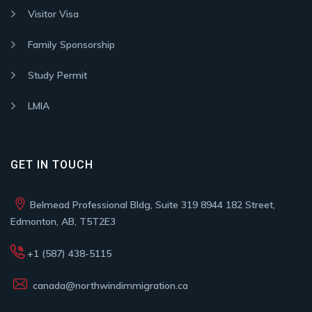
Visitor Visa
Family Sponsorship
Study Permit
LMIA
GET IN TOUCH
Belmead Professional Bldg, Suite 319 8944 182 Street,
Edmonton, AB, T5T2E3
+1 (587) 438-5115
canada@northwindimmigration.ca