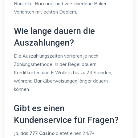
Roulette, Baccarat und verschiedene Poker-
Varianten mit echten Dealern.
Wie lange dauern die
Auszahlungen?
Die Auszahlungszeiten variieren je nach
Zahlungsmethode. In der Regel dauern
Kreditkarten und E-Wallets bis zu 24 Stunden,
während Banküberweisungen länger dauern
können.
Gibt es einen
Kundenservice für Fragen?
Ja, das
777 Casino
bietet einen 24/7-