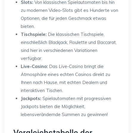
Slots:
Von klassischen Spielautomaten bis hin
zu modernen Video-Slots gibt es Hunderte von
Optionen, die für jeden Geschmack etwas
bieten.
Tischspiele:
Die klassischen Tischspiele,
einschließlich Blackjack, Roulette und Baccarat,
sind hier in verschiedenen Variationen
verfügbar.
Live-Casino:
Das
Live-Casino
bringt die
Atmosphäre eines echten Casinos direkt zu
Ihnen nach Hause, mit echten Dealern und
interaktiven Tischen.
Jackpots:
Spielautomaten mit progressiven
Jackpots bieten die Möglichkeit,
lebensverändernde Summen zu gewinnen!
Vergleichstabelle der