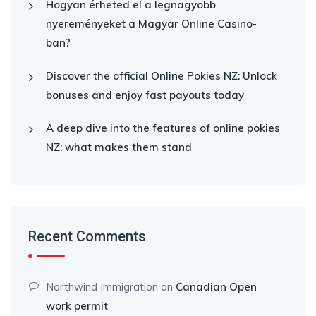
Hogyan érheted el a legnagyobb
nyereményeket a Magyar Online Casino-
ban?
Discover the official Online Pokies NZ: Unlock
bonuses and enjoy fast payouts today
A deep dive into the features of online pokies
NZ: what makes them stand
Recent Comments
Northwind Immigration
on
Canadian Open
work permit