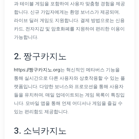
과 테이블 게임을 포함하여 사용자 맞춤형 경험을 제공
합니다. 신규 가입자에게는 환영 보너스가 제공되며,
라이브 딜러 게임도 지원합니다. 결제 방법으로는 신용
카드, 전자지갑 및 암호화폐를 지원하여 편리한 이용이
가능합니다.
2. 짱구카지노
https://짱구카지노.org
는 혁신적인 메타버스 기능을
통해 실시간으로 다른 사용자와 상호작용할 수 있는 플
랫폼입니다. 다양한 보너스와 프로모션을 통해 사용자
들을 유치하며, 매일 업데이트되는 게임 목록이 특징입
니다. 모바일 앱을 통해 언제 어디서나 게임을 즐길 수
있는 편리함도 제공합니다.
3. 소닉카지노