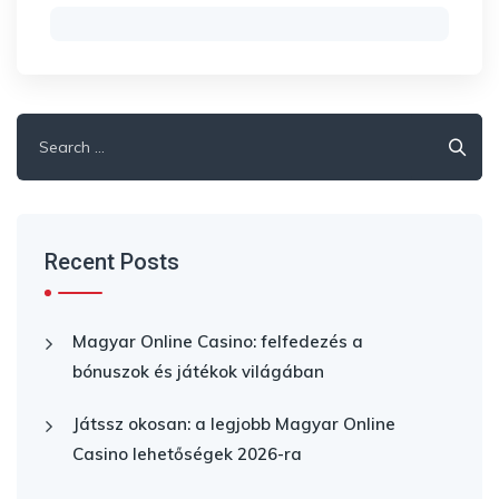
Search
for:
Recent Posts
Magyar Online Casino: felfedezés a
bónuszok és játékok világában
Játssz okosan: a legjobb Magyar Online
Casino lehetőségek 2026-ra