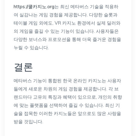
https://쿨카지노.org
는 최신 메타버스 기술을 적용하
여 실감나는 게임 경험을 제공합니다. 다양한 슬롯과
테이블 게임 외에도, VR 카지노 환경에서 실제 딜러와
의 게임을 즐길 수 있는 기능이 있습니다. 사용자들은
다양한 보너스와 프로모션을 통해 더욱 즐거운 경험을
누릴 수 있습니다.
결론
메타버스 기능이 통합된 한국 온라인 카지노는 사용자
들에게 새로운 차원의 게임 경험을 제공합니다. 각 브
랜드마다 고유의 특징과 혜택이 있으므로, 개인의 취향
에 맞는 플랫폼을 선택하여 즐길 수 있습니다. 최신 기
술을 접목한 이러한 카지노들은 앞으로도 많은 사랑을
받을 것입니다.