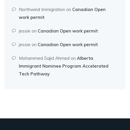
Northwind Immigration
on
Canadian Open
work permit
jessie
on
Canadian Open work permit
jessie
on
Canadian Open work permit
Mohammed Sajid Ahmed
on
Alberta
Immigrant Nominee Program Accelerated
Tech Pathway