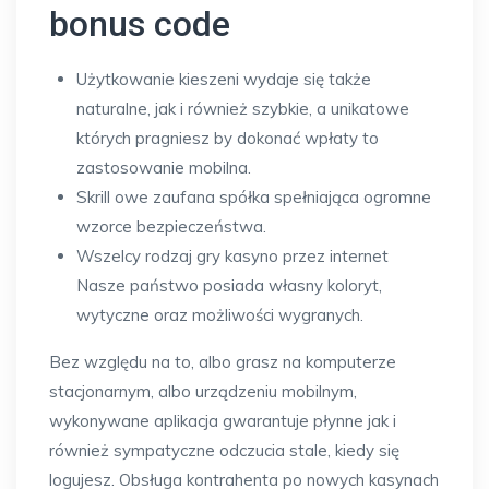
bonus code
Użytkowanie kieszeni wydaje się także
naturalne, jak i również szybkie, a unikatowe
których pragniesz by dokonać wpłaty to
zastosowanie mobilna.
Skrill owe zaufana spółka spełniająca ogromne
wzorce bezpieczeństwa.
Wszelcy rodzaj gry kasyno przez internet
Nasze państwo posiada własny koloryt,
wytyczne oraz możliwości wygranych.
Bez względu na to, albo grasz na komputerze
stacjonarnym, albo urządzeniu mobilnym,
wykonywane aplikacja gwarantuje płynne jak i
również sympatyczne odczucia stale, kiedy się
logujesz. Obsługa kontrahenta po nowych kasynach