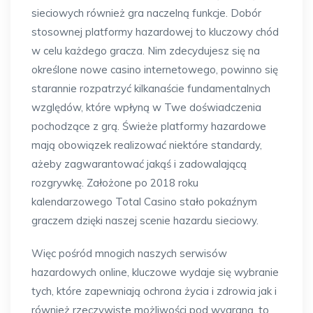
sieciowych również gra naczelną funkcje. Dobór
stosownej platformy hazardowej to kluczowy chód
w celu każdego gracza. Nim zdecydujesz się na
określone nowe casino internetowego, powinno się
starannie rozpatrzyć kilkanaście fundamentalnych
względów, które wpłyną w Twe doświadczenia
pochodzące z grą. Świeże platformy hazardowe
mają obowiązek realizować niektóre standardy,
ażeby zagwarantować jakąś i zadowalającą
rozgrywkę. Założone po 2018 roku
kalendarzowego Total Casino stało pokaźnym
graczem dzięki naszej scenie hazardu sieciowy.
Więc pośród mnogich naszych serwisów
hazardowych online, kluczowe wydaje się wybranie
tych, które zapewniają ochrona życia i zdrowia jak i
również rzeczywiste możliwości pod wygraną, to