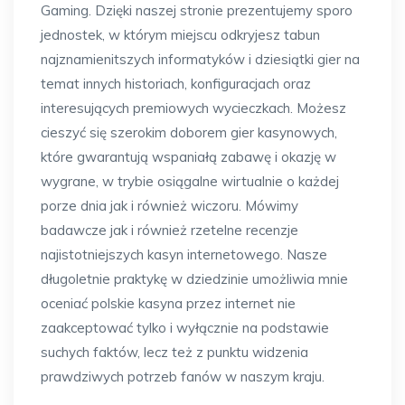
Gaming. Dzięki naszej stronie prezentujemy sporo
jednostek, w którym miejscu odkryjesz tabun
najznamienitszych informatyków i dziesiątki gier na
temat innych historiach, konfiguracjach oraz
interesujących premiowych wycieczkach. Możesz
cieszyć się szerokim doborem gier kasynowych,
które gwarantują wspaniałą zabawę i okazję w
wygrane, w trybie osiągalne wirtualnie o każdej
porze dnia jak i również wiczoru. Mówimy
badawcze jak i również rzetelne recenzje
najistotniejszych kasyn internetowego. Nasze
długoletnie praktykę w dziedzinie umożliwia mnie
oceniać polskie kasyna przez internet nie
zaakceptować tylko i wyłącznie na podstawie
suchych faktów, lecz też z punktu widzenia
prawdziwych potrzeb fanów w naszym kraju.