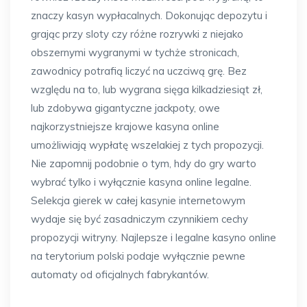
znaczy kasyn wypłacalnych. Dokonując depozytu i
grając przy sloty czy różne rozrywki z niejako
obszernymi wygranymi w tychże stronicach,
zawodnicy potrafią liczyć na uczciwą grę. Bez
względu na to, lub wygrana sięga kilkadziesiąt zł,
lub zdobywa gigantyczne jackpoty, owe
najkorzystniejsze krajowe kasyna online
umożliwiają wypłatę wszelakiej z tych propozycji.
Nie zapomnij podobnie o tym, hdy do gry warto
wybrać tylko i wyłącznie kasyna online legalne.
Selekcja gierek w całej kasynie internetowym
wydaje się być zasadniczym czynnikiem cechy
propozycji witryny. Najlepsze i legalne kasyno online
na terytorium polski podaje wyłącznie pewne
automaty od oficjalnych fabrykantów.