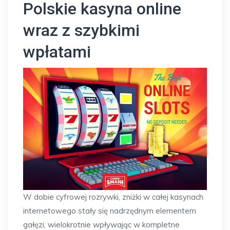
Polskie kasyna online
wraz z szybkimi
wpłatami
W dobie cyfrowej rozrywki, zniżki w całej kasynach
internetowego stały się nadrzędnym elementem
gałęzi, wielokrotnie wpływając w kompletne