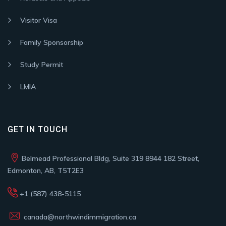
Visitor Visa
Family Sponsorship
Study Permit
LMIA
GET IN TOUCH
Belmead Professional Bldg, Suite 319 8944 182 Street,
Edmonton, AB, T5T2E3
+1 (587) 438-5115
canada@northwindimmigration.ca