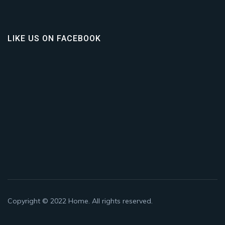
LIKE US ON FACEBOOK
Copyright © 2022
Home
. All rights reserved.