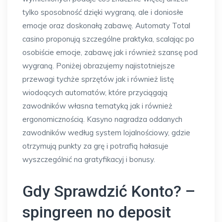
tylko sposobność dzięki wygraną, ale i doniosłe
emocje oraz doskonałą zabawę. Automaty Total
casino proponują szczególne praktyka, scalając po
osobiście emocje, zabawę jak i również szansę pod
wygraną.
Poniżej obrazujemy najistotniejsze
przewagi tychże sprzętów jak i również listę
wiodoących automatów, które przyciągają
zawodników własna tematyką jak i również
ergonomicznością. Kasyno nagradza oddanych
zawodników według system lojalnościowy, gdzie
otrzymują punkty za grę i potrafią hałasuje
wyszczególnić na gratyfikacyj i bonusy.
Gdy Sprawdzić Konto? –
spingreen no deposit