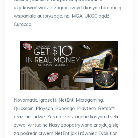
użytkować wraz z zagranicznych kasyn które mają
wspaniałe autoryzacje, np. MGA, UKGC bądź
Curacao.
Novomatic, Igrosoft, NetEnt, Microgaming,
Quickspin, Playson, Booongo, Playtech, Betsoft
oraz inni ludzie. Zaś na rzecz agend kasyna dzięki
żywo, wirtualne klasy zaopatrywane znajdują się
za pośrednictwem NetEnt jak i również Evolution