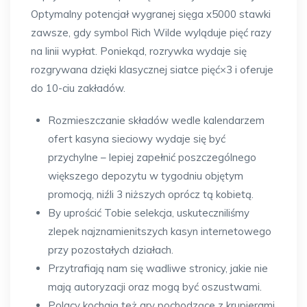
Optymalny potencjał wygranej sięga x5000 stawki
zawsze, gdy symbol Rich Wilde wyląduje pięć razy
na linii wypłat. Poniekąd, rozrywka wydaje się
rozgrywana dzięki klasycznej siatce pięć×3 i oferuje
do 10-ciu zakładów.
Rozmieszczanie składów wedle kalendarzem
ofert kasyna sieciowy wydaje się być
przychylne – lepiej zapełnić poszczególnego
większego depozytu w tygodniu objętym
promocją, niźli 3 niższych oprócz tą kobietą.
By uprościć Tobie selekcja, uskuteczniliśmy
zlepek najznamienitszych kasyn internetowego
przy pozostałych działach.
Przytrafiają nam się wadliwe stronicy, jakie nie
mają autoryzacji oraz mogą być oszustwami.
Polacy kochają też gry pochodzące z krupierami