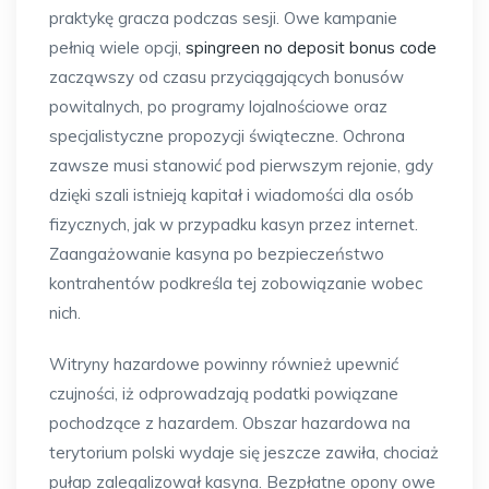
praktykę gracza podczas sesji. Owe kampanie
pełnią wiele opcji,
spingreen no deposit bonus code
zacząwszy od czasu przyciągających bonusów
powitalnych, po programy lojalnościowe oraz
specjalistyczne propozycji świąteczne. Ochrona
zawsze musi stanowić pod pierwszym rejonie, gdy
dzięki szali istnieją kapitał i wiadomości dla osób
fizycznych, jak w przypadku kasyn przez internet.
Zaangażowanie kasyna po bezpieczeństwo
kontrahentów podkreśla tej zobowiązanie wobec
nich.
Witryny hazardowe powinny również upewnić
czujności, iż odprowadzają podatki powiązane
pochodzące z hazardem. Obszar hazardowa na
terytorium polski wydaje się jeszcze zawiła, chociaż
pułap zalegalizował kasyna. Bezpłatne opony owe