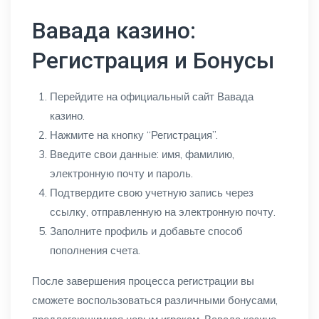
Вавада казино:
Регистрация и Бонусы
Перейдите на официальный сайт Вавада
казино.
Нажмите на кнопку “Регистрация”.
Введите свои данные: имя, фамилию,
электронную почту и пароль.
Подтвердите свою учетную запись через
ссылку, отправленную на электронную почту.
Заполните профиль и добавьте способ
пополнения счета.
После завершения процесса регистрации вы
сможете воспользоваться различными бонусами,