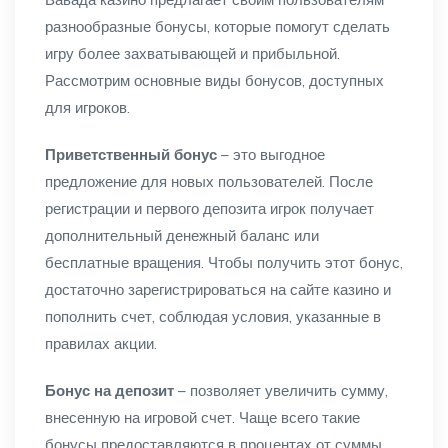
разнообразные бонусы, которые помогут сделать
игру более захватывающей и прибыльной.
Рассмотрим основные виды бонусов, доступных
для игроков.
Приветственный бонус
– это выгодное
предложение для новых пользователей. После
регистрации и первого депозита игрок получает
дополнительный денежный баланс или
бесплатные вращения. Чтобы получить этот бонус,
достаточно зарегистрироваться на сайте казино и
пополнить счет, соблюдая условия, указанные в
правилах акции.
Бонус на депозит
– позволяет увеличить сумму,
внесенную на игровой счет. Чаще всего такие
бонусы предоставляются в процентах от суммы