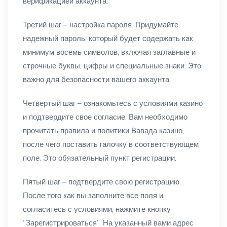
верификацией аккаунта.
Третий шаг – настройка пароля. Придумайте
надежный пароль, который будет содержать как
минимум восемь символов, включая заглавные и
строчные буквы, цифры и специальные знаки. Это
важно для безопасности вашего аккаунта.
Четвертый шаг – ознакомьтесь с условиями казино
и подтвердите свое согласие. Вам необходимо
прочитать правила и политики Вавада казино,
после чего поставить галочку в соответствующем
поле. Это обязательный пункт регистрации.
Пятый шаг – подтвердите свою регистрацию.
После того как вы заполните все поля и
согласитесь с условиями, нажмите кнопку
“Зарегистрироваться”. На указанный вами адрес