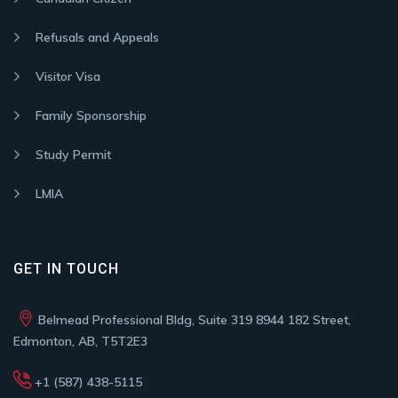
Refusals and Appeals
Visitor Visa
Family Sponsorship
Study Permit
LMIA
GET IN TOUCH
Belmead Professional Bldg, Suite 319 8944 182 Street,
Edmonton, AB, T5T2E3
+1 (587) 438-5115