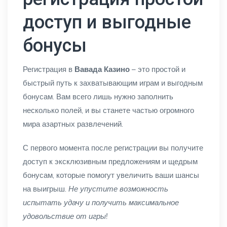
доступ и выгодные
бонусы
Регистрация в
Вавада Казино
– это простой и
быстрый путь к захватывающим играм и выгодным
бонусам. Вам всего лишь нужно заполнить
несколько полей, и вы станете частью огромного
мира азартных развлечений.
С первого момента после регистрации вы получите
доступ к эксклюзивным предложениям и щедрым
бонусам, которые помогут увеличить ваши шансы
на выигрыш.
Не упустите возможность
испытать удачу и получить максимальное
удовольствие от игры!