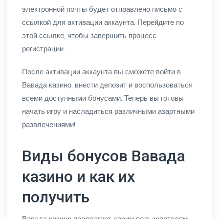
электронной почты будет отправлено письмо с
ссылкой для активации аккаунта. Перейдите по
этой ссылке, чтобы завершить процесс
регистрации.
После активации аккаунта вы сможете войти в
Вавада казино, внести депозит и воспользоваться
всеми доступными бонусами. Теперь вы готовы
начать игру и насладиться различными азартными
развлечениями!
Виды бонусов Вавада
казино и как их
получить
Вавада казино предлагает своим пользователям