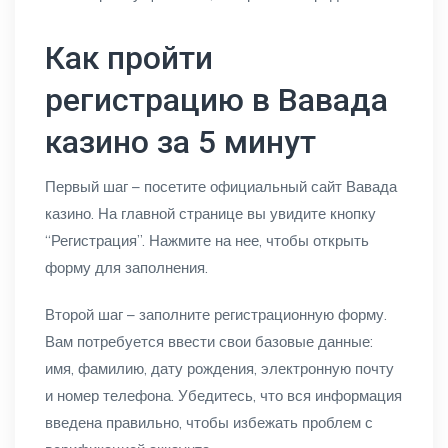
Как пройти
регистрацию в Вавада
казино за 5 минут
Первый шаг – посетите официальный сайт Вавада
казино. На главной странице вы увидите кнопку
“Регистрация”. Нажмите на нее, чтобы открыть
форму для заполнения.
Второй шаг – заполните регистрационную форму.
Вам потребуется ввести свои базовые данные:
имя, фамилию, дату рождения, электронную почту
и номер телефона. Убедитесь, что вся информация
введена правильно, чтобы избежать проблем с