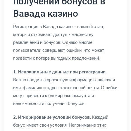
получении бонусов в
Вавада казино
Регистрация в Вавада казино – важный этап,
который открывает доступ к множеству
развлечений и бонусов. Однако многие
пользователи совершают ошибки, что может
привести к потере выгодных предложений.
1. Неправильные данные при регистрации.
Важно вводить корректную информацию, включая
имя, фамилию и адрес электронной почты. Ошибки
могут привести к блокировке аккаунта и
невозможности получения бонусов.
2. Игнорирование условий бонусов.
Каждый
бонус имеет свои условия. Непонимание этих