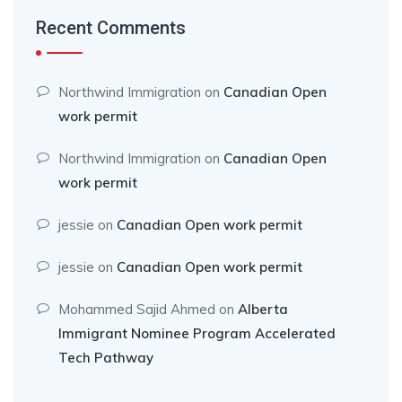
Recent Comments
Northwind Immigration
on
Canadian Open
work permit
Northwind Immigration
on
Canadian Open
work permit
jessie
on
Canadian Open work permit
jessie
on
Canadian Open work permit
Mohammed Sajid Ahmed
on
Alberta
Immigrant Nominee Program Accelerated
Tech Pathway