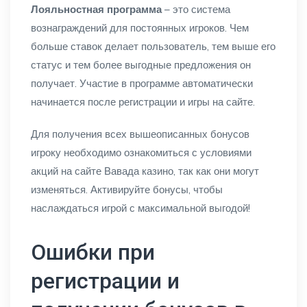
Лояльностная программа
– это система
вознаграждений для постоянных игроков. Чем
больше ставок делает пользователь, тем выше его
статус и тем более выгодные предложения он
получает. Участие в программе автоматически
начинается после регистрации и игры на сайте.
Для получения всех вышеописанных бонусов
игроку необходимо ознакомиться с условиями
акций на сайте Вавада казино, так как они могут
изменяться. Активируйте бонусы, чтобы
наслаждаться игрой с максимальной выгодой!
Ошибки при
регистрации и