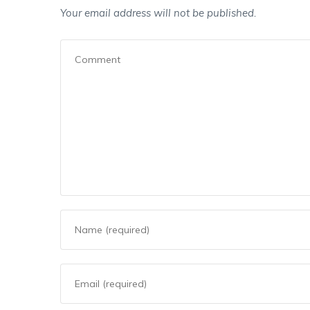
Your email address will not be published.