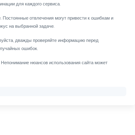
инации для каждого сервиса.
 Постоянные отвлечения могут привести к ошибкам и
кус на выбранной задаче.
алуйста, дважды проверяйте информацию перед
случайных ошибок.
. Непонимание нюансов использования сайта может