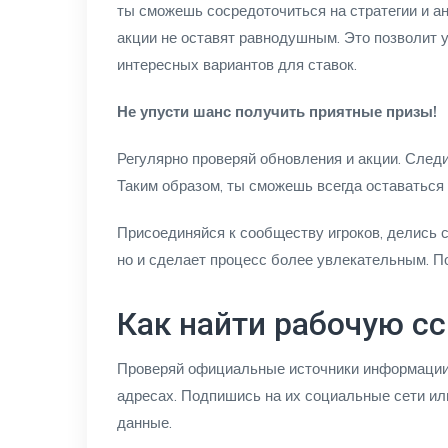
ты сможешь сосредоточиться на стратегии и ан
акции не оставят равнодушным. Это позволит 
интересных вариантов для ставок.
Не упусти шанс получить приятные призы!
Регулярно проверяй обновления и акции. Сле
Таким образом, ты сможешь всегда оставаться 
Присоединяйся к сообществу игроков, делись ст
но и сделает процесс более увлекательным. П
Как найти рабочую сс
Проверяй официальные источники информации.
адресах. Подпишись на их социальные сети ил
данные.