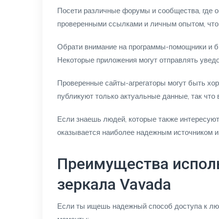
Посети различные форумы и сообщества, где о
проверенными ссылками и личным опытом, что
Обрати внимание на программы-помощники и б
Некоторые приложения могут отправлять уведо
Проверенные сайты-агрегаторы могут быть хо
публикуют только актуальные данные, так что 
Если знаешь людей, которые также интересуютс
оказывается наиболее надежным источником 
Преимущества исполь
зеркала Vavada
Если ты ищешь надежный способ доступа к лю