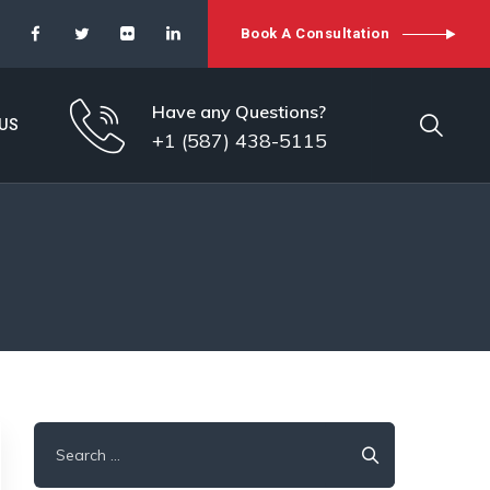
Book A Consultation
Have any Questions?
US
+1 (587) 438-5115
Search
for: