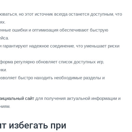
ваться, но этот источник всегда останется доступным, что
ях.
енные ошибки и оптимизация обеспечивают быструю
ейса.
 гарантируют надежное соединение, что уменьшает риски
форма регулярно обновляет список доступных игр,
нки.
озволяет быстро находить необходимые разделы и
фициальный сайт
для получения актуальной информации и
ниям.
т избегать при