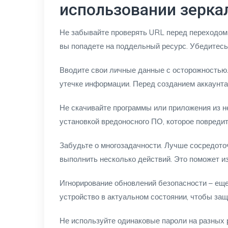
использовании зерка
Не забывайте проверять URL перед переходом 
вы попадете на поддельный ресурс. Убедитесь
Вводите свои личные данные с осторожностью.
утечке информации. Перед созданием аккаунт
Не скачивайте программы или приложения из н
установкой вредоносного ПО, которое повредит
Забудьте о многозадачности. Лучше сосредото
выполнить несколько действий. Это поможет из
Игнорирование обновлений безопасности – ещ
устройство в актуальном состоянии, чтобы защ
Не используйте одинаковые пароли на разных 