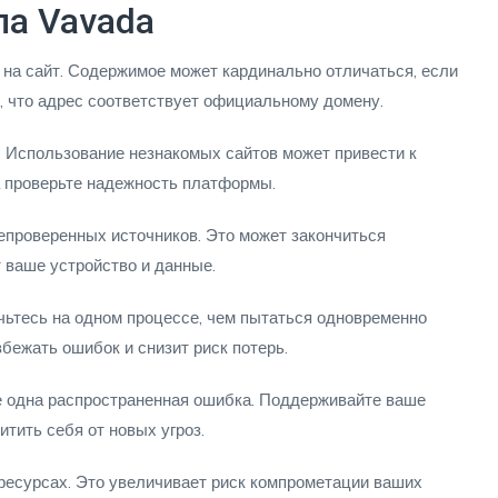
ла Vavada
на сайт. Содержимое может кардинально отличаться, если
, что адрес соответствует официальному домену.
 Использование незнакомых сайтов может привести к
а проверьте надежность платформы.
епроверенных источников. Это может закончиться
 ваше устройство и данные.
чьтесь на одном процессе, чем пытаться одновременно
бежать ошибок и снизит риск потерь.
е одна распространенная ошибка. Поддерживайте ваше
итить себя от новых угроз.
ресурсах. Это увеличивает риск компрометации ваших