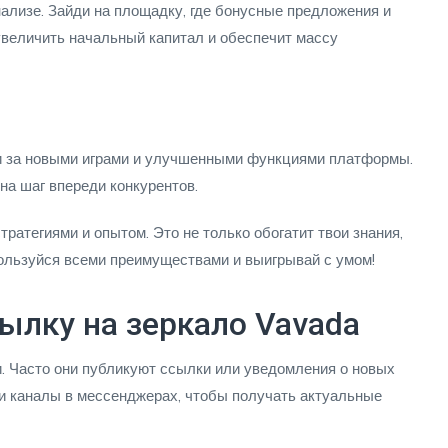
ализе. Зайди на площадку, где бонусные предложения и
увеличить начальный капитал и обеспечит массу
ди за новыми играми и улучшенными функциями платформы.
на шаг впереди конкурентов.
ратегиями и опытом. Это не только обогатит твои знания,
ользуйся всеми преимуществами и выигрывай с умом!
ылку на зеркало Vavada
 Часто они публикуют ссылки или уведомления о новых
и каналы в мессенджерах, чтобы получать актуальные