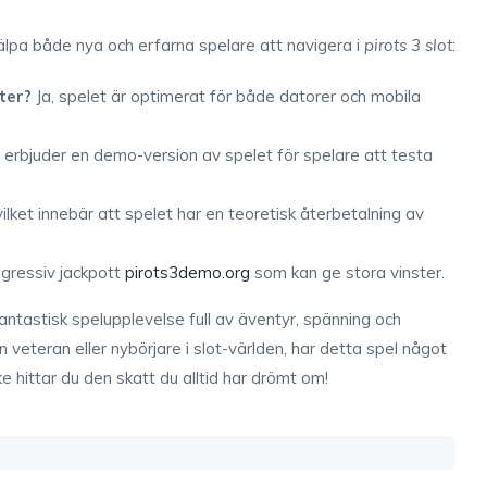
älpa både nya och erfarna spelare att navigera i
pirots 3 slot
:
ter?
Ja, spelet är optimerat för både datorer och mobila
erbjuder en demo-version av spelet för spelare att testa
lket innebär att spelet har en teoretisk återbetalning av
ogressiv jackpott
pirots3demo.org
som kan ge stora vinster.
antastisk spelupplevelse full av äventyr, spänning och
en veteran eller nybörjare i slot-världen, har detta spel något
ke hittar du den skatt du alltid har drömt om!