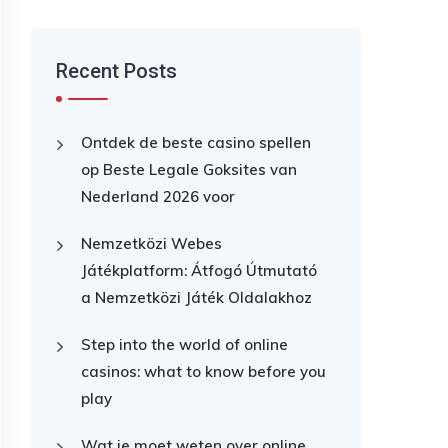
Recent Posts
Ontdek de beste casino spellen
op Beste Legale Goksites van
Nederland 2026 voor
Nemzetközi Webes
Játékplatform: Átfogó Útmutató
a Nemzetközi Játék Oldalakhoz
Step into the world of online
casinos: what to know before you
play
Wat je moet weten over online