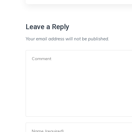
Leave a Reply
Your email address will not be published.