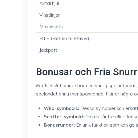
Antal hjul
Vinstlinjer
Max insats
RTP (Return to Player)
Jackpott
Bonusar och Fria Snurr
Pirots 3 slot
är inte bara en vanlig spelautomat;
spelandet ännu mer spännande. Här är några av
Wild-symbools:
Dessa symboler kan ersätta
Scatter-symbold:
Om du får tre eller fler s
Bonusrundor:
En unik funktion som kan ge s