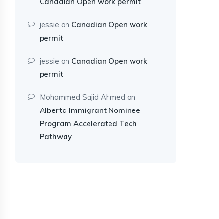
Canadian Open work permit
jessie
on
Canadian Open work
permit
jessie
on
Canadian Open work
permit
Mohammed Sajid Ahmed
on
Alberta Immigrant Nominee
Program Accelerated Tech
Pathway