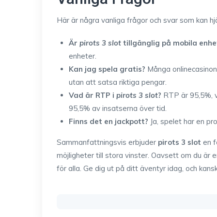
Här är några vanliga frågor och svar som kan hj
Är
pirots 3 slot
tillgänglig på mobila enhe
enheter.
Kan jag spela gratis?
Många onlinecasinon 
utan att satsa riktiga pengar.
Vad är RTP i
pirots 3 slot
?
RTP är 95,5%, vi
95,5% av insatserna över tid.
Finns det en jackpott?
Ja, spelet har en pr
Sammanfattningsvis erbjuder
pirots 3 slot
en f
möjligheter till stora vinster. Oavsett om du är 
för alla. Ge dig ut på ditt äventyr idag, och kans