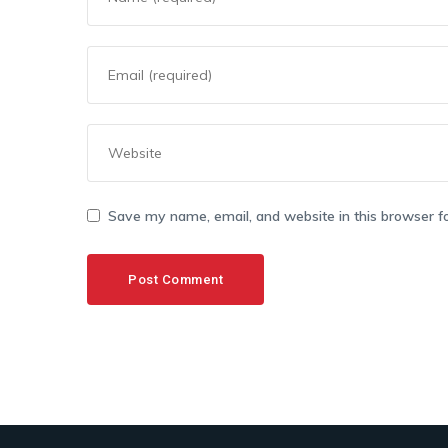
Save my name, email, and website in this browser f