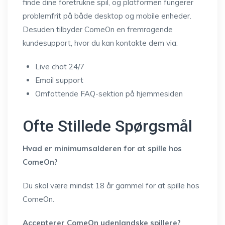
finde dine foretrukne spil, og platformen fungerer
problemfrit på både desktop og mobile enheder.
Desuden tilbyder ComeOn en fremragende
kundesupport, hvor du kan kontakte dem via:
Live chat 24/7
Email support
Omfattende FAQ-sektion på hjemmesiden
Ofte Stillede Spørgsmål
Hvad er minimumsalderen for at spille hos
ComeOn?
Du skal være mindst 18 år gammel for at spille hos
ComeOn.
Accepterer ComeOn udenlandske spillere?