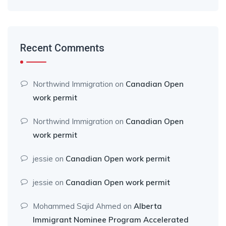
Recent Comments
Northwind Immigration
on
Canadian Open
work permit
Northwind Immigration
on
Canadian Open
work permit
jessie
on
Canadian Open work permit
jessie
on
Canadian Open work permit
Mohammed Sajid Ahmed
on
Alberta
Immigrant Nominee Program Accelerated