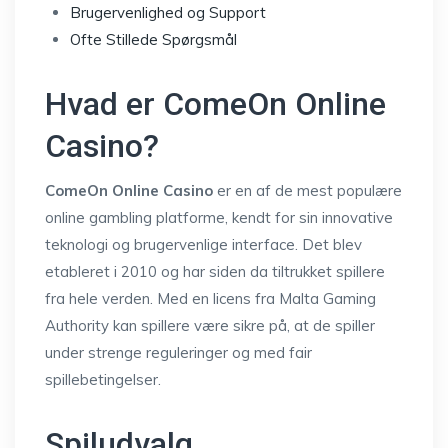
Brugervenlighed og Support
Ofte Stillede Spørgsmål
Hvad er ComeOn Online
Casino?
ComeOn Online Casino
er en af de mest populære
online gambling platforme, kendt for sin innovative
teknologi og brugervenlige interface. Det blev
etableret i 2010 og har siden da tiltrukket spillere
fra hele verden. Med en licens fra Malta Gaming
Authority kan spillere være sikre på, at de spiller
under strenge reguleringer og med fair
spillebetingelser.
Spiludvalg