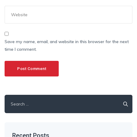
Save my name, email, and website in this browser for the next
time I comment.
Search
for:
Recent Posts