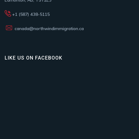
Edmonton, AB, T5T2E3
+1 (587) 438-5115
canada@northwindimmigration.ca
LIKE US ON FACEBOOK