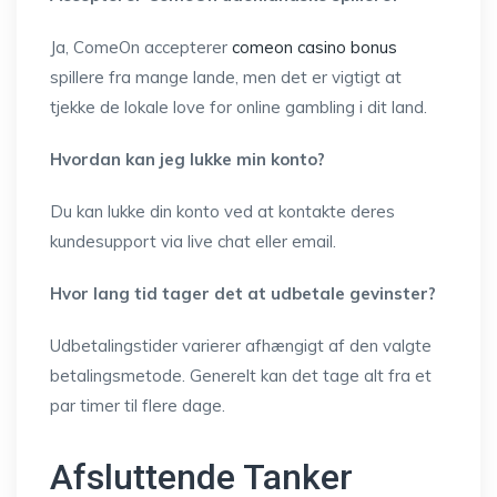
Ja, ComeOn accepterer
comeon casino bonus
spillere fra mange lande, men det er vigtigt at
tjekke de lokale love for online gambling i dit land.
Hvordan kan jeg lukke min konto?
Du kan lukke din konto ved at kontakte deres
kundesupport via live chat eller email.
Hvor lang tid tager det at udbetale gevinster?
Udbetalingstider varierer afhængigt af den valgte
betalingsmetode. Generelt kan det tage alt fra et
par timer til flere dage.
Afsluttende Tanker