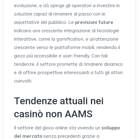
evoluzione, e ciò spinge gli operatori a investire in
soluzioni capaci di rimanere al passo con le
aspettative del pubblico. Le
previsioni future
indicano una crescente integrazione di tecnologie
interattive, come la
gamification
, e un’attenzione
crescente verso le piattaforme mobili, rendendo il
gioco più accessibile e user-friendly. Con tali
tendenze, il settore promette di rimanere dinamico
e di offrire prospettive interessanti a tutti gli attori
coinvolti.
Tendenze attuali nei
casinò non AAMS
Il settore del gioco online sta vivendo un
sviluppo
del mercato
senza precedenti grazie a