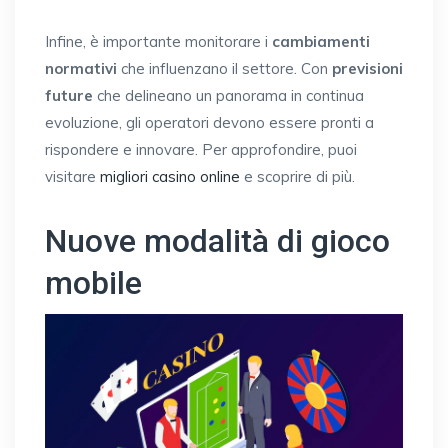
Infine, è importante monitorare i
cambiamenti
normativi
che influenzano il settore. Con
previsioni
future
che delineano un panorama in continua
evoluzione, gli operatori devono essere pronti a
rispondere e innovare. Per approfondire, puoi
visitare
migliori casino online
e scoprire di più.
Nuove modalità di gioco
mobile