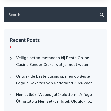
Search
for:
Recent Posts
Veilige betaalmethoden bij Beste Online
Casino Zonder Cruks: wat je moet weten
Ontdek de beste casino spellen op Beste
Legale Goksites van Nederland 2026 voor
Nemzetközi Webes Játékplatform: Átfogó
Útmutató a Nemzetközi Játék Oldalakhoz