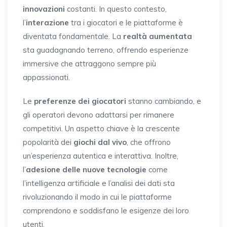
innovazioni
costanti. In questo contesto,
l’
interazione
tra i giocatori e le piattaforme è
diventata fondamentale. La
realtà aumentata
sta guadagnando terreno, offrendo esperienze
immersive che attraggono sempre più
appassionati.
Le
preferenze dei giocatori
stanno cambiando, e
gli operatori devono adattarsi per rimanere
competitivi. Un aspetto chiave è la crescente
popolarità dei
giochi dal vivo
, che offrono
un’esperienza autentica e interattiva. Inoltre,
l’
adesione delle nuove tecnologie
come
l’intelligenza artificiale e l’analisi dei dati sta
rivoluzionando il modo in cui le piattaforme
comprendono e soddisfano le esigenze dei loro
utenti.