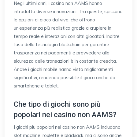
Negli ultimi anni, i casino non AAMS hanno
introdotto diverse innovazioni. Tra queste, spiccano
le opzioni di gioco dal vivo, che offrono
un’esperienza più realistica grazie a crupiere in
tempo reale e interazioni con altri giocatori. Inoltre,
l’uso della tecnologia blockchain per garantire
trasparenza nei pagamenti e provvedere alla
sicurezza delle transazioni è in costante crescita.
Anche i giochi mobile hanno visto miglioramenti
significativi, rendendo possibile il gioco anche da
smartphone e tablet.
Che tipo di giochi sono più
popolari nei casino non AAMS?
I giochi più popolari nei casino non AAMS includono
slot machine, roulette e blackjack, ma ci sono anche