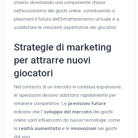
stanno diventando una componente chiave
nell’ecosistema dei giochi online, contribuendo a
plasmare il futuro dell’intrattenimento virtuale e a
soddisfare le crescenti aspettative dei giocatori.
Strategie di marketing
per attrarre nuovi
giocatori
Nel contesto di un mercato in continua espansione,
le operazioni devono adattarsi rapidamente per
rimanere competitive. Le
previsioni future
indicano che l’
sviluppo del mercato
dei giochi
online sarà influenzato da nuove tecnologie, come
la
realtà aumentata
e le
innovazioni
nei giochi
dal vivo.