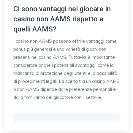
Ci sono vantaggi nel giocare in
casino non AAMS rispetto a
quelli AAMS?
I casino non AAMS possono offrire vantaggi come
bonus più generosi e una varietà di giochi non
presenti nei casino AAMS. Tuttavia, è importante
considerare anche i potenziali svantaggi, come la
mancanza di protezione degli utenti e la possibilità
di procedimenti legali. La scelta tra un casino AAMS
o non AAMS dipende dalle preferenze personali e
dalla familiarità del giocatore con il settore.