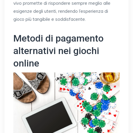
vivo promette di rispondere sempre meglio alle
esigenze degli utenti, rendendo l’esperienza di
gioco più tangibile e soddisfacente.
Metodi di pagamento
alternativi nei giochi
online