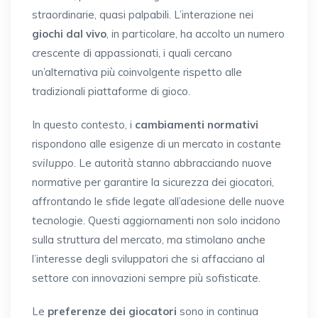
straordinarie, quasi palpabili. L’interazione nei
giochi dal vivo
, in particolare, ha accolto un numero
crescente di appassionati, i quali cercano
un’alternativa più coinvolgente rispetto alle
tradizionali piattaforme di gioco.
In questo contesto, i
cambiamenti normativi
rispondono alle esigenze di un mercato in costante
sviluppo
. Le autorità stanno abbracciando nuove
normative per garantire la sicurezza dei giocatori,
affrontando le sfide legate all’adesione delle nuove
tecnologie. Questi aggiornamenti non solo incidono
sulla struttura del mercato, ma stimolano anche
l’interesse degli sviluppatori che si affacciano al
settore con innovazioni sempre più sofisticate.
Le
preferenze dei giocatori
sono in continua