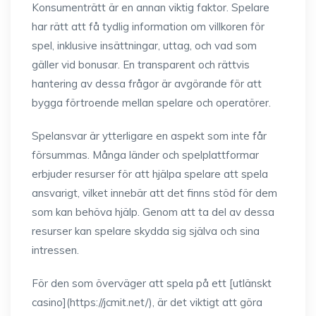
Konsumenträtt är en annan viktig faktor. Spelare
har rätt att få tydlig information om villkoren för
spel, inklusive insättningar, uttag, och vad som
gäller vid bonusar. En transparent och rättvis
hantering av dessa frågor är avgörande för att
bygga förtroende mellan spelare och operatörer.
Spelansvar är ytterligare en aspekt som inte får
försummas. Många länder och spelplattformar
erbjuder resurser för att hjälpa spelare att spela
ansvarigt, vilket innebär att det finns stöd för dem
som kan behöva hjälp. Genom att ta del av dessa
resurser kan spelare skydda sig själva och sina
intressen.
För den som överväger att spela på ett [utlänskt
casino](https://jcmit.net/), är det viktigt att göra