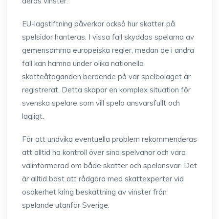
deras vinster.
EU-lagstiftning påverkar också hur skatter på
spelsidor hanteras. I vissa fall skyddas spelarna av
gemensamma europeiska regler, medan de i andra
fall kan hamna under olika nationella
skatteåtaganden beroende på var spelbolaget är
registrerat. Detta skapar en komplex situation för
svenska spelare som vill spela ansvarsfullt och
lagligt.
För att undvika eventuella problem rekommenderas
att alltid ha kontroll över sina spelvanor och vara
välinformerad om både skatter och spelansvar. Det
är alltid bäst att rådgöra med skattexperter vid
osäkerhet kring beskattning av vinster från
spelande utanför Sverige.