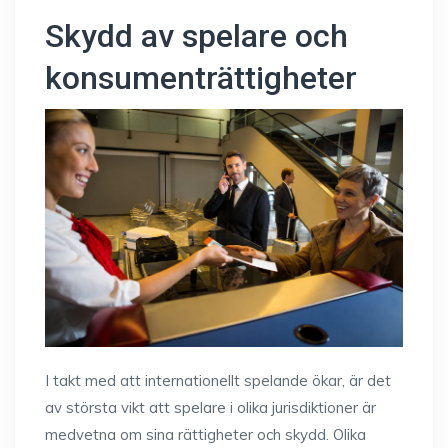
Skydd av spelare och
konsumenträttigheter
I takt med att internationellt spelande ökar, är det
av största vikt att spelare i olika jurisdiktioner är
medvetna om sina rättigheter och skydd. Olika