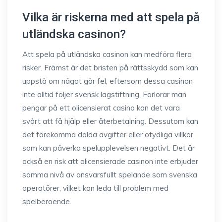
Vilka är riskerna med att spela på
utländska casinon?
Att spela på utländska casinon kan medföra flera
risker. Främst är det bristen på rättsskydd som kan
uppstå om något går fel, eftersom dessa casinon
inte alltid följer svensk lagstiftning. Förlorar man
pengar på ett olicensierat casino kan det vara
svårt att få hjälp eller återbetalning. Dessutom kan
det förekomma dolda avgifter eller otydliga villkor
som kan påverka spelupplevelsen negativt. Det är
också en risk att olicensierade casinon inte erbjuder
samma nivå av ansvarsfullt spelande som svenska
operatörer, vilket kan leda till problem med
spelberoende.