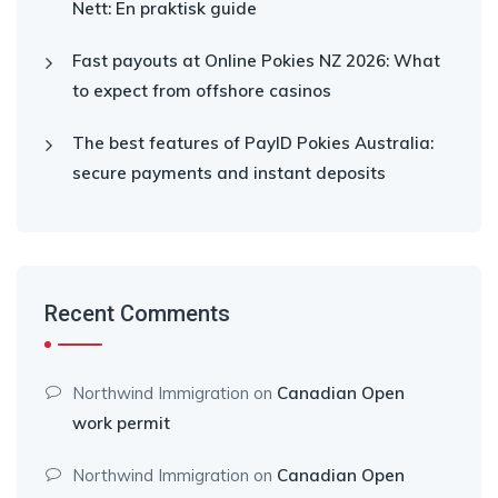
Nett: En praktisk guide
Fast payouts at Online Pokies NZ 2026: What
to expect from offshore casinos
The best features of PayID Pokies Australia:
secure payments and instant deposits
Recent Comments
Northwind Immigration
on
Canadian Open
work permit
Northwind Immigration
on
Canadian Open