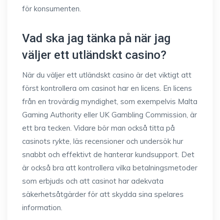
för konsumenten.
Vad ska jag tänka på när jag
väljer ett utländskt casino?
När du väljer ett utländskt casino är det viktigt att
först kontrollera om casinot har en licens. En licens
från en trovärdig myndighet, som exempelvis Malta
Gaming Authority eller UK Gambling Commission, är
ett bra tecken. Vidare bör man också titta på
casinots rykte, läs recensioner och undersök hur
snabbt och effektivt de hanterar kundsupport. Det
är också bra att kontrollera vilka betalningsmetoder
som erbjuds och att casinot har adekvata
säkerhetsåtgärder för att skydda sina spelares
information.