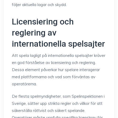
följer aktuella lagar och skydd.
Licensiering och
reglering av
internationella spelsajter
Att spela lagligt på internationella spelsajter kräver
en god förståelse av licensiering och reglering.
Dessa element påverkar hur spelare interagerar
med plattformarna och vad som förväntas av
operatörerna.
De flesta spelmyndigheter, som Spelinspektionen i
Sverige, sätter upp strikta regler och villkor för att
säkerställa rättvist och säkert spelande.
Operatörer måste uppfylla specifika licenskrav för