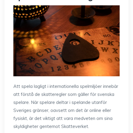
Att spela lagligt i internationella spelmiljöer innebär
att förstå de skatteregler som gäller för svenska
spelare. När spelare deltar i spelande utanför
Sveriges gränser, oavsett om det är online eller
fysiskt, är det viktigt att vara medveten om sina
skyldigheter gentemot Skatteverket.