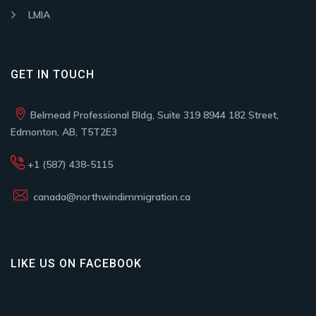
LMIA
GET IN TOUCH
Belmead Professional Bldg, Suite 319 8944 182 Street,
Edmonton, AB, T5T2E3
+1 (587) 438-5115
canada@northwindimmigration.ca
LIKE US ON FACEBOOK