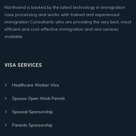
Northwind is backed by the latest technology in immigration
case processing and works with trained and experienced
immigration Consultants who are providing the very best, most
efficient and cost-effective immigration and visa services
available.
VISA SERVICES
Healthcare Worker Visa
Spouse Open Work Permit
Spousal Sponsorship
Parents Sponsorship