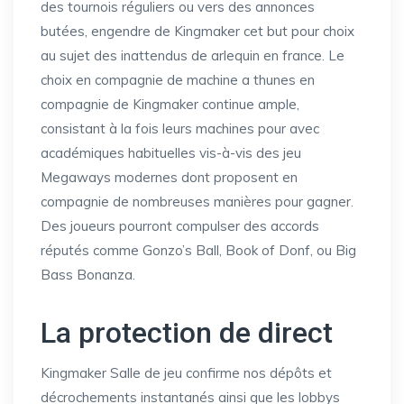
des tournois réguliers ou vers des annonces
butées, engendre de Kingmaker cet but pour choix
au sujet des inattendus de arlequin en france. Le
choix en compagnie de machine a thunes en
compagnie de Kingmaker continue ample,
consistant à la fois leurs machines pour avec
académiques habituelles vis-à-vis des jeu
Megaways modernes dont proposent en
compagnie de nombreuses manières pour gagner.
Des joueurs pourront compulser des accords
réputés comme Gonzo’s Ball, Book of Donf, ou Big
Bass Bonanza.
La protection de direct
Kingmaker Salle de jeu confirme nos dépôts et
décrochements instantanés ainsi que les lobbys