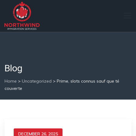
Blog
Home
>
Uncategorized
>
Prime, slots connus sauf que té
couverte
DECEMBER 26, 2025