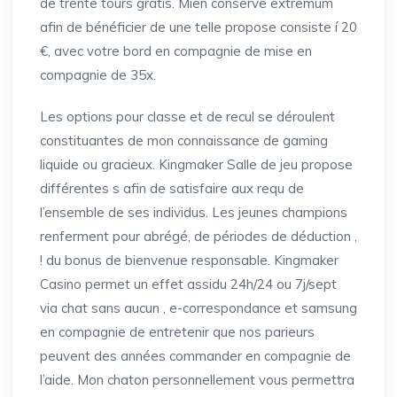
de trente tours gratis. Mien conserve extremum
afin de bénéficier de une telle propose consiste í 20
€, avec votre bord en compagnie de mise en
compagnie de 35x.
Les options pour classe et de recul se déroulent
constituantes de mon connaissance de gaming
liquide ou gracieux. Kingmaker Salle de jeu propose
différentes s afin de satisfaire aux requ de
l’ensemble de ses individus. Les jeunes champions
renferment pour abrégé, de périodes de déduction ,
! du bonus de bienvenue responsable. Kingmaker
Casino permet un effet assidu 24h/24 ou 7j/sept
via chat sans aucun , e-correspondance et samsung
en compagnie de entretenir que nos parieurs
peuvent des années commander en compagnie de
l’aide. Mon chaton personnellement vous permettra