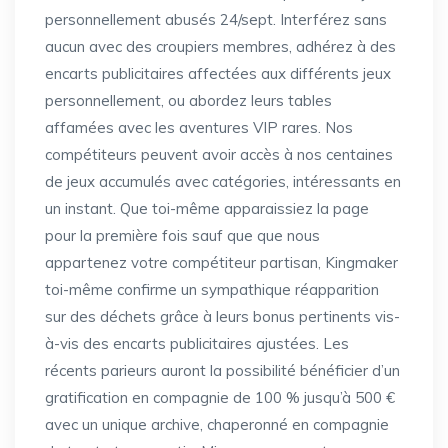
personnellement abusés 24/sept. Interférez sans
aucun avec des croupiers membres, adhérez à des
encarts publicitaires affectées aux différents jeux
personnellement, ou abordez leurs tables
affamées avec les aventures VIP rares. Nos
compétiteurs peuvent avoir accès à nos centaines
de jeux accumulés avec catégories, intéressants en
un instant. Que toi-même apparaissiez la page
pour la première fois sauf que que nous
appartenez votre compétiteur partisan, Kingmaker
toi-même confirme un sympathique réapparition
sur des déchets grâce à leurs bonus pertinents vis-
à-vis des encarts publicitaires ajustées. Les
récents parieurs auront la possibilité bénéficier d’un
gratification en compagnie de 100 % jusqu’à 500 €
avec un unique archive, chaperonné en compagnie