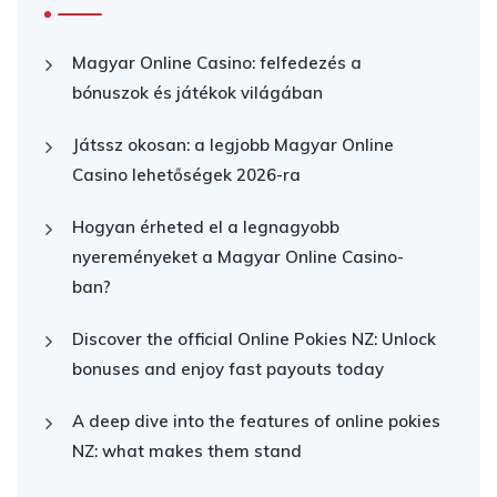
Magyar Online Casino: felfedezés a
bónuszok és játékok világában
Játssz okosan: a legjobb Magyar Online
Casino lehetőségek 2026-ra
Hogyan érheted el a legnagyobb
nyereményeket a Magyar Online Casino-
ban?
Discover the official Online Pokies NZ: Unlock
bonuses and enjoy fast payouts today
A deep dive into the features of online pokies
NZ: what makes them stand