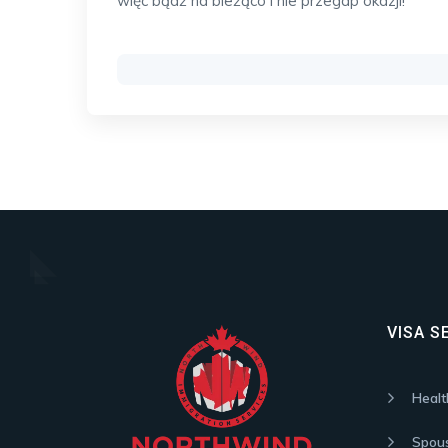
więc bądź na bieżąco i nie przegap okazji!
VISA S
Healt
Spou