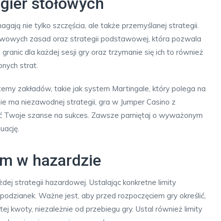
 gier stołowych
agają nie tylko szczęścia, ale także przemyślanej strategii.
awowych zasad oraz strategii podstawowej, która pozwala
ranic dla każdej sesji gry oraz trzymanie się ich to również
nych strat.
emy zakładów, takie jak system Martingale, który polega na
ie ma niezawodnej strategii, gra w Jumper Casino z
ć Twoje szanse na sukces. Zawsze pamiętaj o wyważonym
uację.
em w hazardzie
j strategii hazardowej. Ustalając konkretne limity
odzianek. Ważne jest, aby przed rozpoczęciem gry określić,
ej kwoty, niezależnie od przebiegu gry. Ustal również limity