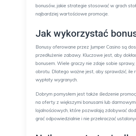
bonusów, jakie strategie stosować w grach st
najbardziej wartościowe promocje.
Jak wykorzystać bonu
Bonusy oferowane przez Jumper Casino są dos
przedłużenie zabawy. Kluczowe jest, aby dokła
bonusem. Wiele graczy nie zdaje sobie sprawy
obrotu. Dlatego ważne jest, aby sprawdzić, il
wypłaty wygranych.
Dobrym pomysłem jest także śledzenie promocji
na oferty z większymi bonusami lub darmowym
lojalnościowych, które pozwalają zdobywać do
grać odpowiedzialnie i nie przekraczać ustalon