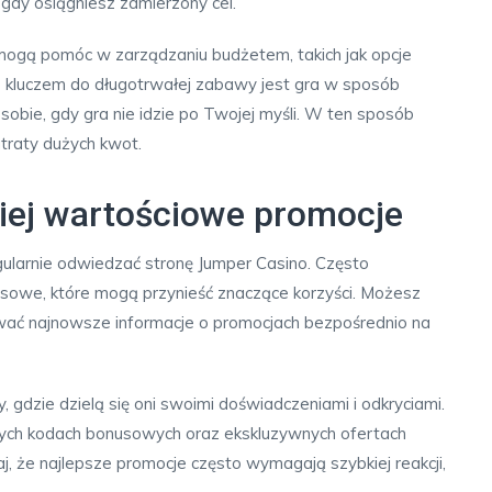
 gdy osiągniesz zamierzony cel.
e mogą pomóc w zarządzaniu budżetem, takich jak opcje
że kluczem do długotrwałej zabawy jest gra w sposób
obie, gdy gra nie idzie po Twojej myśli. W ten sposób
utraty dużych kwot.
ziej wartościowe promocje
ularnie odwiedzać stronę Jumper Casino. Często
asowe, które mogą przynieść znaczące korzyści. Możesz
ywać najnowsze informacje o promocjach bezpośrednio na
, gdzie dzielą się oni swoimi doświadczeniami i odkryciami.
zych kodach bonusowych oraz ekskluzywnych ofertach
j, że najlepsze promocje często wymagają szybkiej reakcji,