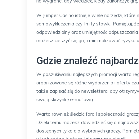
na wygrane, aby wiedzieć, kiedy zakończyć grę,
W Jumper Casino istnieje wiele narzędzi, któr
samowykluczenia czy limity stawki. Pamiętaj, 
odpowiedzialny oraz umiejętność odpuszczania s
możesz cieszyć się grą i minimalizować ryzyko 
Gdzie znaleźć najbard
W poszukiwaniu najlepszych promocji warto reg
organizowane są różne wydarzenia i oferty cz
także zapisać się do newslettera, aby otrzym
swoją skrzynkę e-mailową.
Warto również śledzić fora i społeczności graczy
Dzięki temu możesz dowiedzieć się o najnows
dostępnych tylko dla wybranych graczy. Pamięta