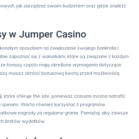
ołowych, jak zarządzać swoim budżetem oraz gdzie znaleźć
sy w Jumper Casino
konałym sposobem na zwiększenie swojego bankrolla i
dnie zapoznać się z warunkami, które są związane z każdym
, że bonusy często mają określone wymagania dotyczące
e razy musisz obrócić bonusową kwotę przed możliwością
, które oferuje the site, ponieważ czasami można natrafić
i spinami. Warto również korzystać z programów
datkowe nagrody za regularne granie. Pamiętaj, aby zawsze
ych limitów wydatków.