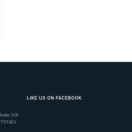
LIKE US ON FACEBOOK
Suite 319
, T5T2E3