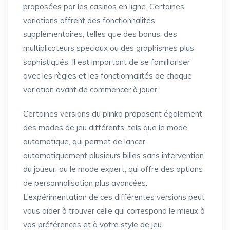
proposées par les casinos en ligne. Certaines
variations offrent des fonctionnalités
supplémentaires, telles que des bonus, des
multiplicateurs spéciaux ou des graphismes plus
sophistiqués. Il est important de se familiariser
avec les règles et les fonctionnalités de chaque
variation avant de commencer à jouer.
Certaines versions du plinko proposent également
des modes de jeu différents, tels que le mode
automatique, qui permet de lancer
automatiquement plusieurs billes sans intervention
du joueur, ou le mode expert, qui offre des options
de personnalisation plus avancées.
L’expérimentation de ces différentes versions peut
vous aider à trouver celle qui correspond le mieux à
vos préférences et à votre style de jeu.