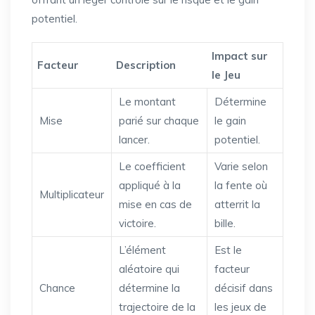
potentiel.
Impact sur
Facteur
Description
le Jeu
Le montant
Détermine
Mise
parié sur chaque
le gain
lancer.
potentiel.
Le coefficient
Varie selon
appliqué à la
la fente où
Multiplicateur
mise en cas de
atterrit la
victoire.
bille.
L’élément
Est le
aléatoire qui
facteur
Chance
détermine la
décisif dans
trajectoire de la
les jeux de