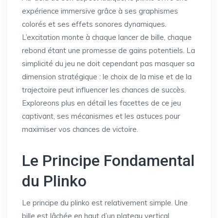
expérience immersive grâce à ses graphismes
colorés et ses effets sonores dynamiques.
L’excitation monte à chaque lancer de bille, chaque
rebond étant une promesse de gains potentiels. La
simplicité du jeu ne doit cependant pas masquer sa
dimension stratégique : le choix de la mise et de la
trajectoire peut influencer les chances de succès.
Exploreons plus en détail les facettes de ce jeu
captivant, ses mécanismes et les astuces pour
maximiser vos chances de victoire.
Le Principe Fondamental
du Plinko
Le principe du plinko est relativement simple. Une
bille est lâchée en haut d’un plateau vertical,