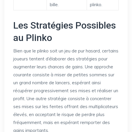
bille.
plinko.
Les Stratégies Possibles
au Plinko
Bien que le plinko soit un jeu de pur hasard, certains
joueurs tentent d’élaborer des stratégies pour
augmenter leurs chances de gains. Une approche
courante consiste à miser de petites sommes sur
un grand nombre de lancers, espérant ainsi
récupérer progressivement ses mises et réaliser un
profit. Une autre stratégie consiste à concentrer
ses mises sur les fentes offrant des multiplicateurs
élevés, en acceptant le risque de perdre plus
fréquemment, mais en espérant remporter des
gains importants.