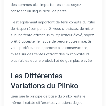
des sommes plus importantes, mais soyez
conscient du risque accru de perte.
Il est également important de tenir compte du ratio
de risque-récompense. Si vous choisissez de miser
sur une fente offrant un multiplicateur élevé, soyez
prêt à accepter le risque de perdre votre mise. Si
vous préférez une approche plus conservatrice,
misez sur des fentes offrant des multiplicateurs
plus faibles et une probabilité de gain plus élevée.
Les Différentes
Variations du Plinko
Bien que le principe de base du plinko reste le
même, il existe différentes variations du jeu