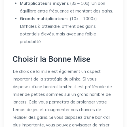
Multiplicateurs moyens
(3x – 10x): Un bon
équilibre entre fréquence et montant des gains.
Grands multiplicateurs
(10x – 1000x):
Difficiles à atteindre, offrent des gains
potentiels élevés, mais avec une faible
probabilité.
Choisir la Bonne Mise
Le choix de la mise est également un aspect
important de la stratégie du plinko. Si vous
disposez d’une bankroll limitée, il est préférable de
miser de petites sommes sur un grand nombre de
lancers. Cela vous permettra de prolonger votre
temps de jeu et d’augmenter vos chances de
réaliser des gains. Si vous disposez d’une bankroll
plus importante, vous pouvez envisager de miser