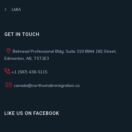
LMIA
GET IN TOUCH
Belmead Professional Bldg, Suite 319 8944 182 Street,
Edmonton, AB, T5T2E3
+1 (587) 438-5115
canada@northwindimmigration.ca
LIKE US ON FACEBOOK