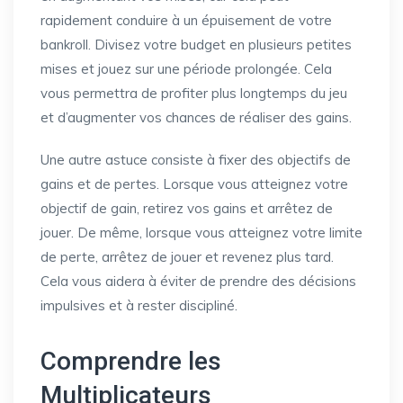
rapidement conduire à un épuisement de votre
bankroll. Divisez votre budget en plusieurs petites
mises et jouez sur une période prolongée. Cela
vous permettra de profiter plus longtemps du jeu
et d’augmenter vos chances de réaliser des gains.
Une autre astuce consiste à fixer des objectifs de
gains et de pertes. Lorsque vous atteignez votre
objectif de gain, retirez vos gains et arrêtez de
jouer. De même, lorsque vous atteignez votre limite
de perte, arrêtez de jouer et revenez plus tard.
Cela vous aidera à éviter de prendre des décisions
impulsives et à rester discipliné.
Comprendre les
Multiplicateurs