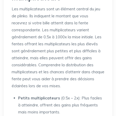
Les multiplicateurs sont un élément central du jeu
de plinko. Ils indiquent le montant que vous
recevrez si votre bille atterrit dans la fente
correspondante. Les multiplicateurs varient
généralement de 0,5x à 1000x la mise initiale. Les
fentes offrant les multiplicateurs les plus élevés
sont généralement plus petites et plus difficiles à
atteindre, mais elles peuvent offrir des gains
considérables. Comprendre la distribution des
multiplicateurs et les chances d’atterrir dans chaque
fente peut vous aider à prendre des décisions
éclairées lors de vos mises.
Petits multiplicateurs
(0.5x – 2x): Plus faciles
à atteindre, offrent des gains plus fréquents
mais moins importants.