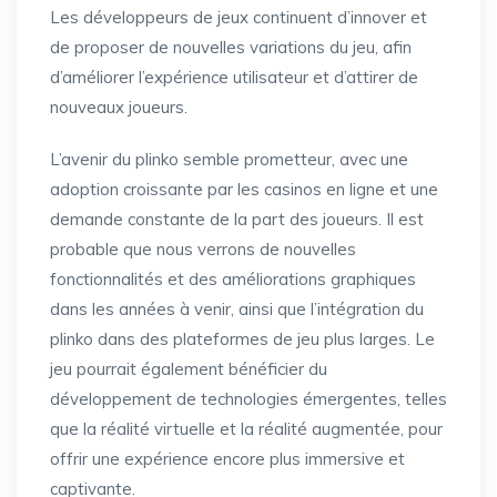
Les développeurs de jeux continuent d’innover et
de proposer de nouvelles variations du jeu, afin
d’améliorer l’expérience utilisateur et d’attirer de
nouveaux joueurs.
L’avenir du plinko semble prometteur, avec une
adoption croissante par les casinos en ligne et une
demande constante de la part des joueurs. Il est
probable que nous verrons de nouvelles
fonctionnalités et des améliorations graphiques
dans les années à venir, ainsi que l’intégration du
plinko dans des plateformes de jeu plus larges. Le
jeu pourrait également bénéficier du
développement de technologies émergentes, telles
que la réalité virtuelle et la réalité augmentée, pour
offrir une expérience encore plus immersive et
captivante.