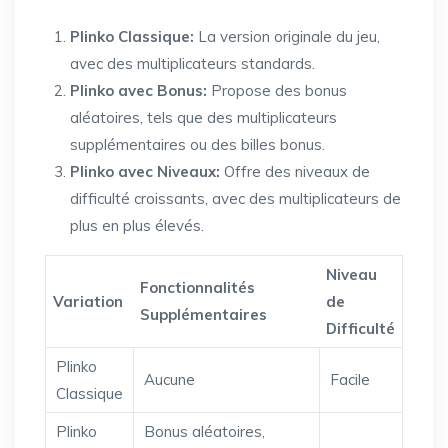
Plinko Classique:
La version originale du jeu,
avec des multiplicateurs standards.
Plinko avec Bonus:
Propose des bonus
aléatoires, tels que des multiplicateurs
supplémentaires ou des billes bonus.
Plinko avec Niveaux:
Offre des niveaux de
difficulté croissants, avec des multiplicateurs de
plus en plus élevés.
Niveau
Fonctionnalités
Variation
de
Supplémentaires
Difficulté
Plinko
Aucune
Facile
Classique
Plinko
Bonus aléatoires,