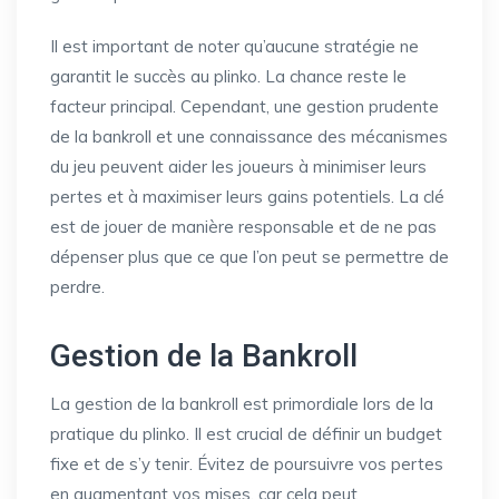
Il est important de noter qu’aucune stratégie ne
garantit le succès au plinko. La chance reste le
facteur principal. Cependant, une gestion prudente
de la bankroll et une connaissance des mécanismes
du jeu peuvent aider les joueurs à minimiser leurs
pertes et à maximiser leurs gains potentiels. La clé
est de jouer de manière responsable et de ne pas
dépenser plus que ce que l’on peut se permettre de
perdre.
Gestion de la Bankroll
La gestion de la bankroll est primordiale lors de la
pratique du plinko. Il est crucial de définir un budget
fixe et de s’y tenir. Évitez de poursuivre vos pertes
en augmentant vos mises, car cela peut