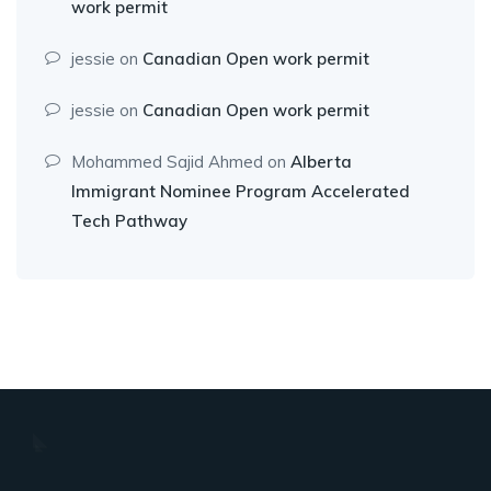
work permit
jessie
on
Canadian Open work permit
jessie
on
Canadian Open work permit
Mohammed Sajid Ahmed
on
Alberta
Immigrant Nominee Program Accelerated
Tech Pathway