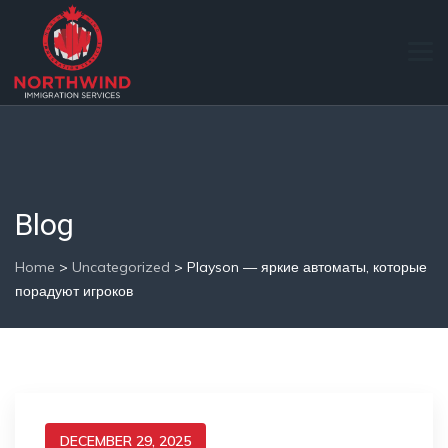
Blog
Home
>
Uncategorized
>
Playson — яркие автоматы, которые
порадуют игроков
DECEMBER 29, 2025