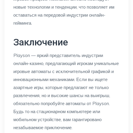
новые технологии и тенденции, что позволяет им
оставаться на передовой индустрии онлайн-
гейминга.
Заключение
Playson — яркий представитель индустрии
онлайн-казино, предлагающий игрокам уникальные
игровые автоматы с исключительной графикой и
инновационными механиками. Если вы ищете
азартные игры, которые предлагают не только
развлечения, но и высокие шансы на выигрыш,
обязательно попробуйте автоматы от Playson.
Будь то на стационарном компьютере или
мобильном устройстве, вам гарантировано
незабываемое приключение.