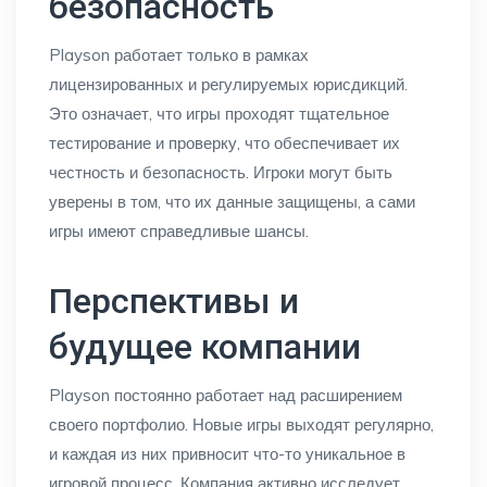
безопасность
Playson работает только в рамках
лицензированных и регулируемых юрисдикций.
Это означает, что игры проходят тщательное
тестирование и проверку, что обеспечивает их
честность и безопасность. Игроки могут быть
уверены в том, что их данные защищены, а сами
игры имеют справедливые шансы.
Перспективы и
будущее компании
Playson постоянно работает над расширением
своего портфолио. Новые игры выходят регулярно,
и каждая из них привносит что-то уникальное в
игровой процесс. Компания активно исследует