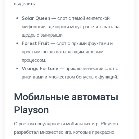
выделить:
Solar Queen
— слот с темой египетской
мифологии, где игроки могут рассчитывать на
щедрые выигрыши.
Forest Fruit
— слот с яркими фруктами и
простым, но захватывающим игровым
процессом.
Vikings Fortune
— приключенческий слот с
викингами и множеством бонусных функций.
Мобильные автоматы
Playson
С ростом популярности мобильных игр, Playson
разработал множество игр, которые прекрасно