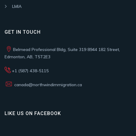
LMIA
GET IN TOUCH
Belmead Professional Bldg, Suite 319 8944 182 Street,
Edmonton, AB, T5T2E3
+1 (587) 438-5115
canada@northwindimmigration.ca
LIKE US ON FACEBOOK