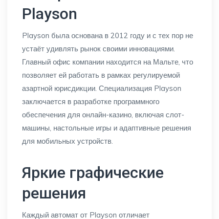
Playson
Playson была основана в 2012 году и с тех пор не
устаёт удивлять рынок своими инновациями.
Главный офис компании находится на Мальте, что
позволяет ей работать в рамках регулируемой
азартной юрисдикции. Специализация Playson
заключается в разработке программного
обеспечения для онлайн-казино, включая слот-
машины, настольные игры и адаптивные решения
для мобильных устройств.
Яркие графические
решения
Каждый автомат от Playson отличает