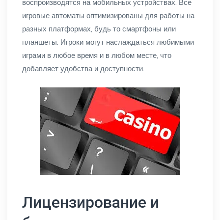
воспроизводятся на мобильных устройствах. Все
игровые автоматы оптимизированы для работы на
разных платформах, будь то смартфоны или
планшеты. Игроки могут наслаждаться любимыми
играми в любое время и в любом месте, что
добавляет удобства и доступности.
Лицензирование и