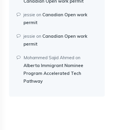
Canadian Open work permit
jessie
on
Canadian Open work
permit
jessie
on
Canadian Open work
permit
Mohammed Sajid Ahmed
on
Alberta Immigrant Nominee
Program Accelerated Tech
Pathway