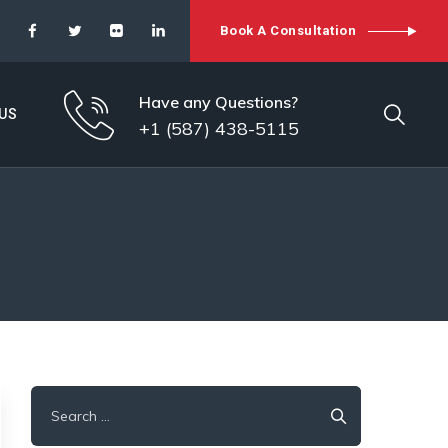
Book A Consultation
Have any Questions?
US
+1 (587) 438-5115
Search
for: