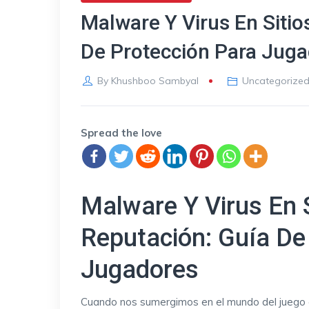
Malware Y Virus En Siti
De Protección Para Jug
By
Khushboo Sambyal
Uncategorize
Spread the love
Malware Y Virus En 
Reputación: Guía De
Jugadores
Cuando nos sumergimos en el mundo del juego en