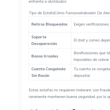
enfrenta a obstáculos:
Tipo de EstafaCómo FuncionaIndicador De Ale
Retiros Bloqueados
Exigen verificaciones 
Soporte
El chat y correo deja
Desaparecido
Bonificaciones que t
Bonos Irraales
imposibles de cobrar
Cuenta Congelada
Tu cuenta se congel
Sin Razón
depositar
Estas estafas no requieren malware, son fraudes
raramente mantienen buena seguridad, por lo q