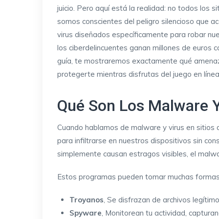
juicio. Pero aquí está la realidad: no todos los
somos conscientes del peligro silencioso que a
virus diseñados específicamente para robar nues
los ciberdelincuentes ganan millones de euros
guía, te mostraremos exactamente qué amenazas
protegerte mientras disfrutas del juego en línea
Qué Son Los Malware Y
Cuando hablamos de malware y virus en sitios 
para infiltrarse en nuestros dispositivos sin con
simplemente causan estragos visibles, el malwa
Estos programas pueden tomar muchas formas
Troyanos
, Se disfrazan de archivos legítim
Spyware
, Monitorean tu actividad, captura