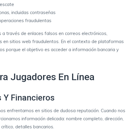
 rescate
onas, incluidas contraseñas
 operaciones fraudulentas
 a través de enlaces falsos en correos electrónicos,
 en sitios web fraudulentos. En el contexto de plataformas
os porque el objetivo es acceder a información bancaria y
ara Jugadores En Línea
 Y Financieros
nos enfrentamos en sitios de dudosa reputación. Cuando nos
cionamos información delicada: nombre completo, dirección,
crítico, detalles bancarios.