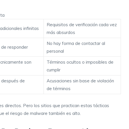
rta
Requisitos de verificación cada vez
adicionales infinitas
más absurdos
No hay forma de contactar al
n de responder
personal
écnicamente son
Términos ocultos o imposibles de
cumplir
a después de
Acusaciones sin base de violación
de términos
 directos. Pero los sitios que practican estas tácticas
ue el riesgo de malware también es alto.