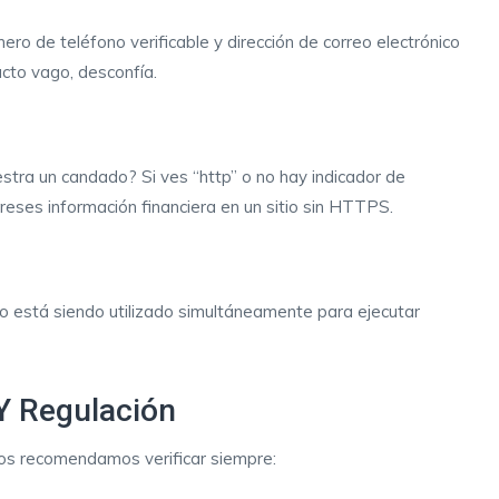
úmero de teléfono verificable y dirección de correo electrónico
acto vago, desconfía.
estra un candado? Si ves “http” o no hay indicador de
greses información financiera en un sitio sin HTTPS.
 o está siendo utilizado simultáneamente para ejecutar
 Y Regulación
ros recomendamos verificar siempre: