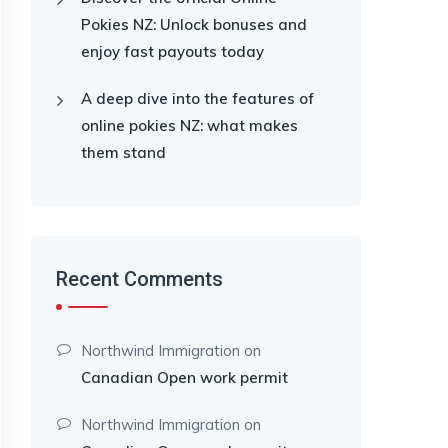
Pokies NZ: Unlock bonuses and
enjoy fast payouts today
A deep dive into the features of
online pokies NZ: what makes
them stand
Recent Comments
Northwind Immigration
on
Canadian Open work permit
Northwind Immigration
on