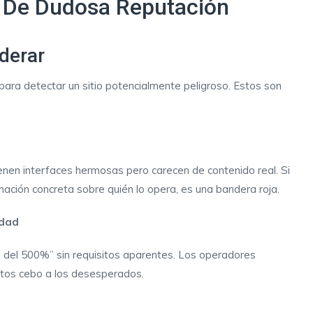
s De Dudosa Reputación
derar
para detectar un sitio potencialmente peligroso. Estos son
enen interfaces hermosas pero carecen de contenido real. Si
ación concreta sobre quién lo opera, es una bandera roja.
rdad
n del 500%” sin requisitos aparentes. Los operadores
entos cebo a los desesperados.