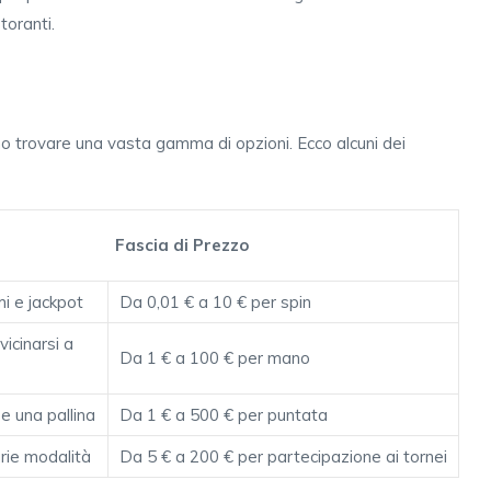
toranti.
no trovare una vasta gamma di opzioni. Ecco alcuni dei
Fascia di Prezzo
i e jackpot
Da 0,01 € a 10 € per spin
icinarsi a
Da 1 € a 100 € per mano
e una pallina
Da 1 € a 500 € per puntata
rie modalità
Da 5 € a 200 € per partecipazione ai tornei