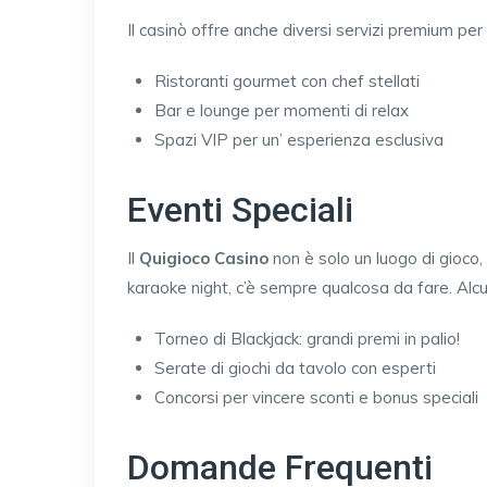
Il casinò offre anche diversi servizi premium per m
Ristoranti gourmet con chef stellati
Bar e lounge per momenti di relax
Spazi VIP per un’ esperienza esclusiva
Eventi Speciali
Il
Quigioco Casino
non è solo un luogo di gioco
karaoke night, c’è sempre qualcosa da fare. Alcu
Torneo di Blackjack: grandi premi in palio!
Serate di giochi da tavolo con esperti
Concorsi per vincere sconti e bonus speciali
Domande Frequenti