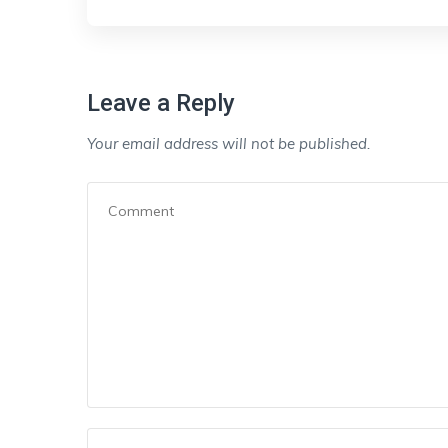
Leave a Reply
Your email address will not be published.