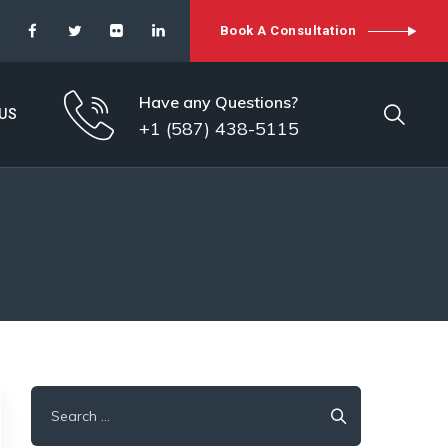
Book A Consultation
Have any Questions?
US
+1 (587) 438-5115
Search
for: