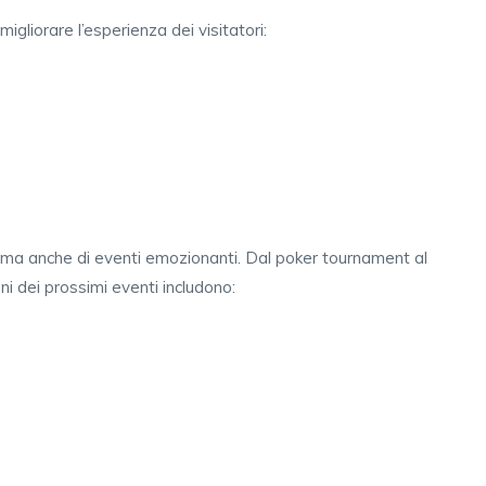
igliorare l’esperienza dei visitatori:
, ma anche di eventi emozionanti. Dal poker tournament al
ni dei prossimi eventi includono: