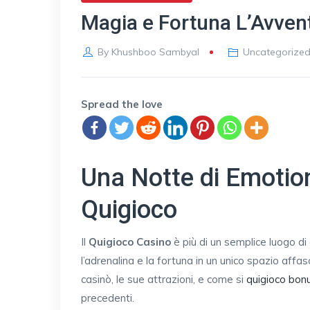
Magia e Fortuna L’Avven
By
Khushboo Sambyal
Uncategorize
Spread the love
Una Notte di Emotioni
Quigioco
Il
Quigioco Casino
è più di un semplice luogo di
l’adrenalina e la fortuna in un unico spazio affa
casinò, le sue attrazioni, e come si
quigioco bon
precedenti.