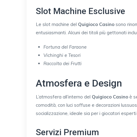
Slot Machine Esclusive
Le slot machine del
Quigioco Casino
sono rinoma
entusiasmanti. Alcuni dei titoli più gettonati incl
Fortuna del Faraone
Vichinghi e Tesori
Raccolta dei Frutti
Atmosfera e Design
L’atmosfera all’interno del
Quigioco Casino
è s
comodità, con luci soffuse e decorazioni lussuos
socializzazione, ideale sia per i giocatori esperti 
Servizi Premium