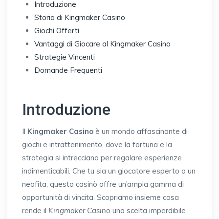
Introduzione
Storia di Kingmaker Casino
Giochi Offerti
Vantaggi di Giocare al Kingmaker Casino
Strategie Vincenti
Domande Frequenti
Introduzione
Il
Kingmaker Casino
è un mondo affascinante di
giochi e intrattenimento, dove la fortuna e la
strategia si intrecciano per regalare esperienze
indimenticabili. Che tu sia un giocatore esperto o un
neofita, questo casinò offre un’ampia gamma di
opportunità di vincita. Scopriamo insieme cosa
rende il
Kingmaker Casino
una scelta imperdibile