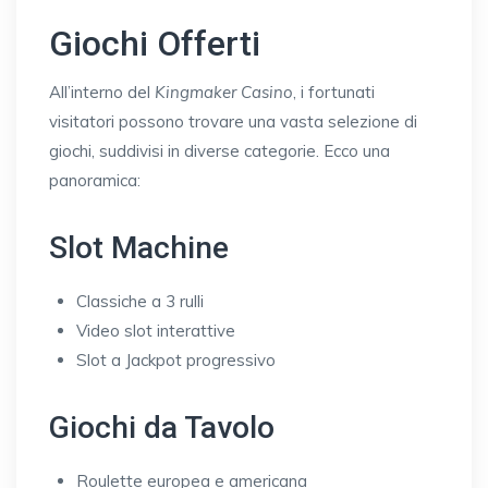
Giochi Offerti
All’interno del
Kingmaker Casino
, i fortunati
visitatori possono trovare una vasta selezione di
giochi, suddivisi in diverse categorie. Ecco una
panoramica:
Slot Machine
Classiche a 3 rulli
Video slot interattive
Slot a Jackpot progressivo
Giochi da Tavolo
Roulette europea e americana