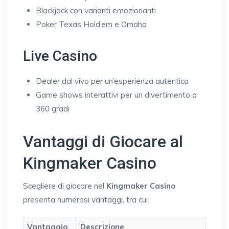
Blackjack con varianti emozionanti
Poker Texas Hold’em e Omaha
Live Casino
Dealer dal vivo per un’esperienza autentica
Game shows interattivi per un divertimento a
360 gradi
Vantaggi di Giocare al
Kingmaker Casino
Scegliere di giocare nel
Kingmaker Casino
presenta numerosi vantaggi, tra cui:
Vantaggio
Descrizione