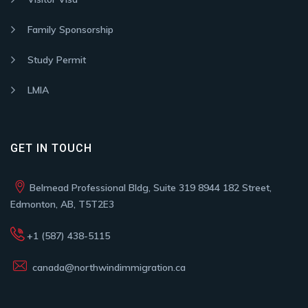
Family Sponsorship
Study Permit
LMIA
GET IN TOUCH
Belmead Professional Bldg, Suite 319 8944 182 Street,
Edmonton, AB, T5T2E3
+1 (587) 438-5115
canada@northwindimmigration.ca