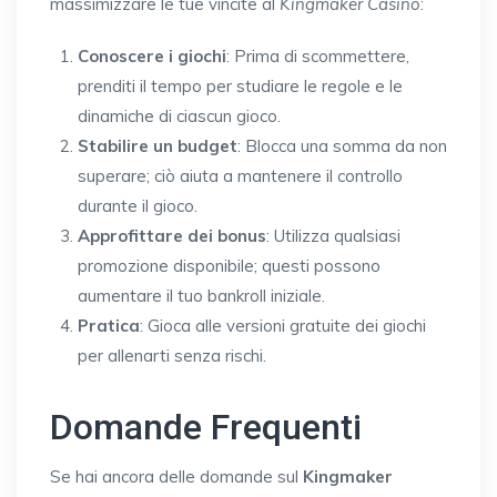
massimizzare le tue vincite al
Kingmaker Casino
:
Conoscere i giochi
: Prima di scommettere,
prenditi il tempo per studiare le regole e le
dinamiche di ciascun gioco.
Stabilire un budget
: Blocca una somma da non
superare; ciò aiuta a mantenere il controllo
durante il gioco.
Approfittare dei bonus
: Utilizza qualsiasi
promozione disponibile; questi possono
aumentare il tuo bankroll iniziale.
Pratica
: Gioca alle versioni gratuite dei giochi
per allenarti senza rischi.
Domande Frequenti
Se hai ancora delle domande sul
Kingmaker