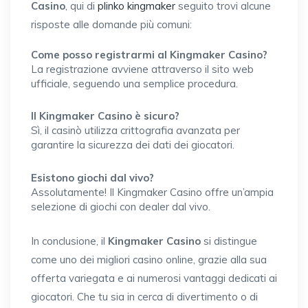
Casino
, qui di
plinko kingmaker
seguito trovi alcune
risposte alle domande più comuni:
Come posso registrarmi al Kingmaker Casino?
La registrazione avviene attraverso il sito web
ufficiale, seguendo una semplice procedura.
Il Kingmaker Casino è sicuro?
Sì, il casinò utilizza crittografia avanzata per
garantire la sicurezza dei dati dei giocatori.
Esistono giochi dal vivo?
Assolutamente! Il Kingmaker Casino offre un’ampia
selezione di giochi con dealer dal vivo.
In conclusione, il
Kingmaker Casino
si distingue
come uno dei migliori casino online, grazie alla sua
offerta variegata e ai numerosi vantaggi dedicati ai
giocatori. Che tu sia in cerca di divertimento o di